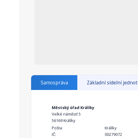
Samospráva
Základní sídelní jedno
Městský úřad Králíky
Velké náměstí 5
56169 Králíky
Pošta:
Králíky
IČ:
00279072