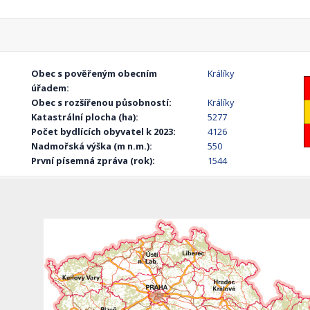
Obec s pověřeným obecním
Králíky
úřadem:
Obec s rozšířenou působností:
Králíky
Katastrální plocha (ha):
5277
Počet bydlících obyvatel k 2023:
4126
Nadmořská výška (m n.m.):
550
První písemná zpráva (rok):
1544