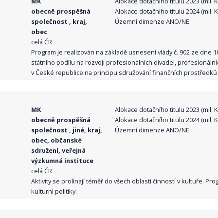
MK
Alokace dotačního titulu 2023 (mil. Kč
obecně prospěšná
Alokace dotačního titulu 2024 (mil. Kč
společnost , kraj,
Územní dimenze ANO/NE:
obec
celá ČR
Program je realizován na základě usnesení vlády č. 902 ze dne 
státního podílu na rozvoji profesionálních divadel, profesionál
v České republice na principu sdružování finančních prostředků o
MK
Alokace dotačního titulu 2023 (mil. Kč
obecně prospěšná
Alokace dotačního titulu 2024 (mil. Kč
společnost , jiné, kraj,
Územní dimenze ANO/NE:
obec, občanské
sdružení, veřejná
výzkumná instituce
celá ČR
Aktivity se prolínají téměř do všech oblastí činností v kultuře. 
kulturní politiky.