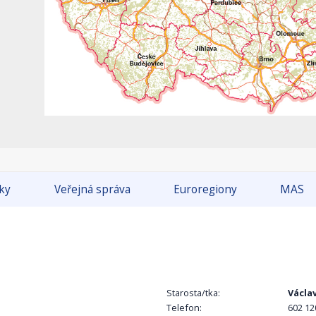
tky
Veřejná správa
Euroregiony
MAS
Starosta/tka:
Václa
Telefon:
602 12