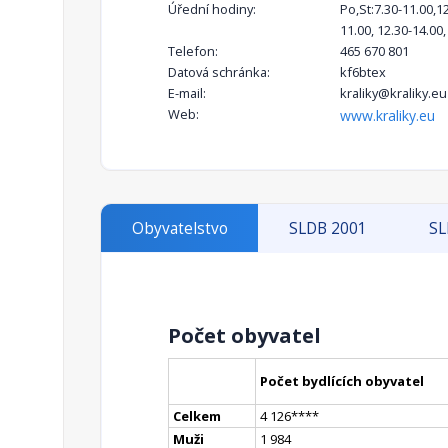
Úřední hodiny:
Po,St:7.30-11.00,1
11.00, 12.30-14.00
Telefon:
465 670 801
Datová schránka:
kf6btex
E-mail:
kraliky@kraliky.eu
Web:
www.kraliky.eu
Obyvatelstvo
SLDB 2001
SL
Počet obyvatel
Počet bydlících obyvatel
Celkem
4 126
**
**
Muži
1 984