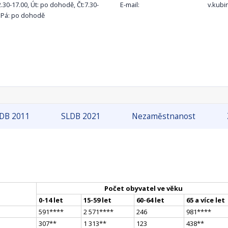
2.30-17.00, Út: po dohodě, Čt:7.30-
E-mail:
v.kubi
, Pá: po dohodě
DB 2011
SLDB 2021
Nezaměstnanost
Počet obyvatel ve věku
0-14 let
15-59 let
60-64 let
65 a více let
591
**
**
2 571
**
**
246
981
**
**
307
*
*
1 313
*
*
123
438
*
*