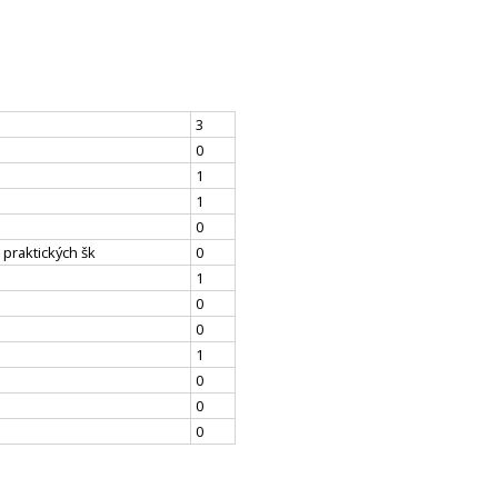
3
0
1
1
0
 praktických šk
0
1
0
0
1
0
0
0