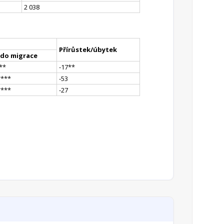
2 038
Přírůstek/úbytek
ldo migrace
*
*
-17
*
*
**
**
-53
**
**
-27