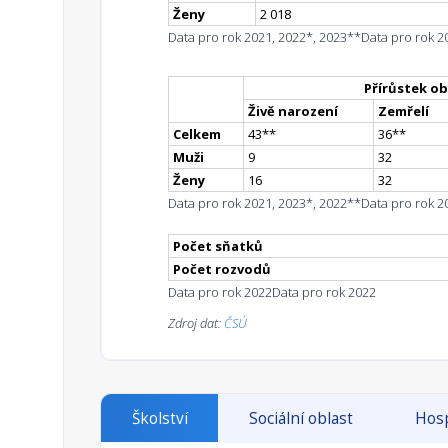
Ženy
2 018
Data pro rok 2021, 2022*, 2023**
Data pro rok 2
Přírůstek ob
Živě narození
Zemřelí
Celkem
43
*
*
36
*
*
Muži
9
32
Ženy
16
32
Data pro rok 2021, 2023*, 2022**
Data pro rok 2
Počet sňatků
Počet rozvodů
Data pro rok 2022
Data pro rok 2022
Zdroj dat:
ČSÚ
Školství
Sociální oblast
Hosp