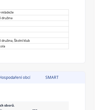
v mládeže
í družina
í družina, Školní klub
kola
Hospodaření obcí
SMART
ch sborů.