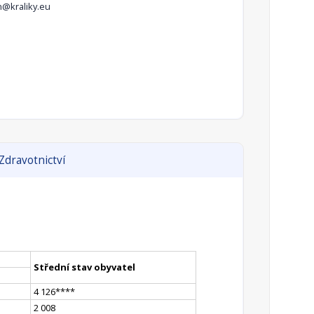
n@kraliky.eu
Zdravotnictví
Střední stav obyvatel
4 126
**
**
2 008