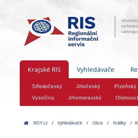
Informace
na hospod
samosprá
Krajské RIS
Vyhledávače
Re
Středočeský
Jihočeský
Plzeňský
Vysočina
Jihomoravský
Olomouc
Home
RISY.cz
Vyhledávače
Obce
Králíky
K