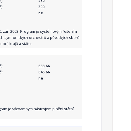
):
250
):
300
ne
10. září 2003. Program je systémovým řešením
ních symfonických orchestrů a pěveckých sborů
bcí, krajů a státu.
):
633.66
):
646.66
ne
Program je významným nástrojem plnění státní