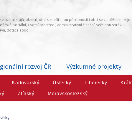
 z území krajů, okresů, obcí s rozšířenou působností i obcí se zaměřením zej
ářské, sociální, životní prostředí, administrativní členění, veřejnou správu i
vu, dotace apod.
gionální rozvoj ČR
Výzkumné projekty
Karlovarský
Ústecký
Liberecký
Král
ký
Zlínský
Moravskoslezský
rálíky