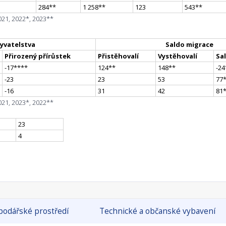
284
*
*
1 258
*
*
123
543
*
*
021, 2022*, 2023**
yvatelstva
Saldo migrace
Přirozený přírůstek
Přistěhovalí
Vystěhovalí
Sa
-17
**
**
124
*
*
148
*
*
-24
-23
23
53
77
-16
31
42
81
021, 2023*, 2022**
23
4
odářské prostředí
Technické a občanské vybavení