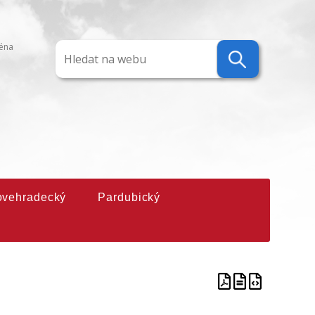
ména
ovehradecký
Pardubický