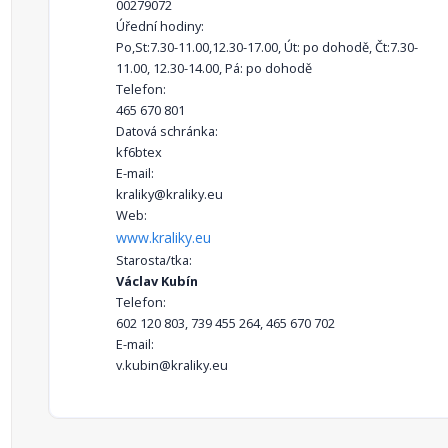
00279072
Úřední hodiny:
Po,St:7.30-11.00,12.30-17.00, Út: po dohodě, Čt:7.30-
11.00, 12.30-14.00, Pá: po dohodě
Telefon:
465 670 801
Datová schránka:
kf6btex
E-mail:
kraliky@kraliky.eu
Web:
www.kraliky.eu
Starosta/tka:
Václav Kubín
Telefon:
602 120 803, 739 455 264, 465 670 702
E-mail:
v.kubin@kraliky.eu