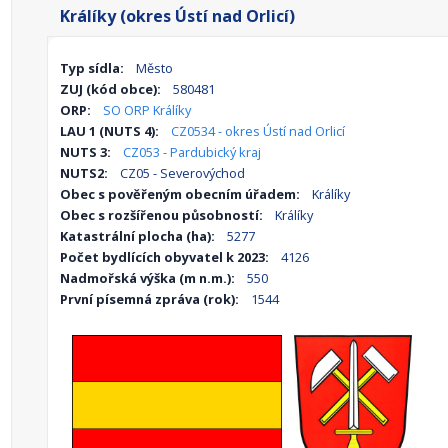
Králíky (okres Ústí nad Orlicí)
Typ sídla:
Město
ZUJ (kód obce):
580481
ORP:
SO ORP Králíky
LAU 1 (NUTS 4):
CZ0534 - okres Ústí nad Orlicí
NUTS 3:
CZ053 - Pardubický kraj
NUTS2:
CZ05 - Severovýchod
Obec s pověřeným obecním úřadem:
Králíky
Obec s rozšířenou působností:
Králíky
Katastrální plocha (ha):
5277
Počet bydlících obyvatel k 2023:
4126
Nadmořská výška (m n.m.):
550
První písemná zpráva (rok):
1544