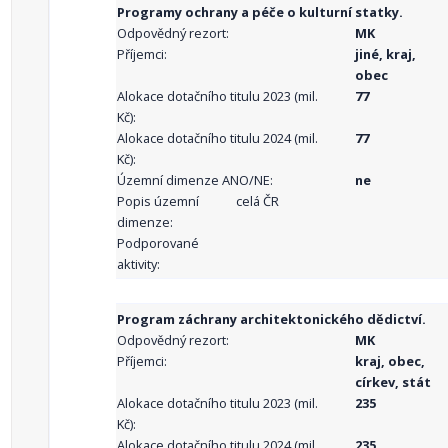
Programy ochrany a péče o kulturní statky.
Odpovědný rezort:
MK
Příjemci:
jiné, kraj,
obec
Alokace dotačního titulu 2023 (mil.
77
Kč):
Alokace dotačního titulu 2024 (mil.
77
Kč):
Územní dimenze ANO/NE:
ne
Popis územní
celá ČR
dimenze:
Podporované
aktivity:
Program záchrany architektonického dědictví.
Odpovědný rezort:
MK
Příjemci:
kraj, obec,
církev, stát
Alokace dotačního titulu 2023 (mil.
235
Kč):
Alokace dotačního titulu 2024 (mil.
235