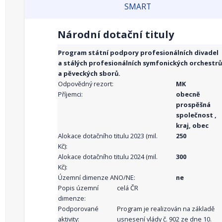
SMART
Národní dotační tituly
Program státní podpory profesionálních divadel
a stálých profesionálních symfonických orchestrů
a pěveckých sborů.
Odpovědný rezort:
MK
Příjemci:
obecně
prospěšná
společnost ,
kraj, obec
Alokace dotačního titulu 2023 (mil.
250
Kč):
Alokace dotačního titulu 2024 (mil.
300
Kč):
Územní dimenze ANO/NE:
ne
Popis územní
celá ČR
dimenze:
Podporované
Program je realizován na základě
aktivity:
usnesení vlády č. 902 ze dne 10.