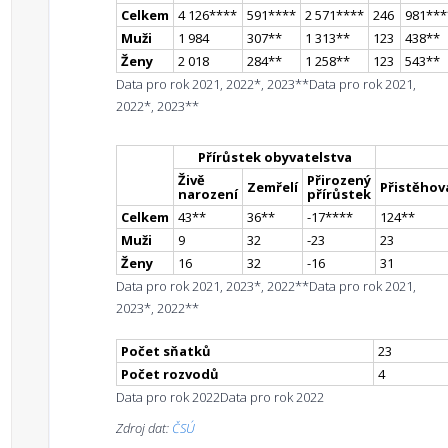
Celkem
4 126
**
**
591
**
**
2 571
**
**
246
981
**
*
Muži
1 984
307
*
*
1 313
*
*
123
438
*
*
Ženy
2 018
284
*
*
1 258
*
*
123
543
*
*
Data pro rok 2021, 2022*, 2023**
Data pro rok 2021,
2022*, 2023**
Přírůstek obyvatelstva
Živě
Přirozený
Zemřelí
Přistěhova
narození
přírůstek
Celkem
43
*
*
36
*
*
-17
**
**
124
*
*
Muži
9
32
-23
23
Ženy
16
32
-16
31
Data pro rok 2021, 2023*, 2022**
Data pro rok 2021,
2023*, 2022**
Počet sňatků
23
Počet rozvodů
4
Data pro rok 2022
Data pro rok 2022
Zdroj dat:
ČSÚ