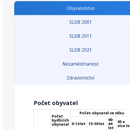
Obyvatelstvo
SLDB 2001
SLDB 2011
SLDB 2021
Nezaměstnanost
Zdravotnictví
Počet obyvatel
Počet obyvatel ve věku
Počet
60-
bydlících
65 a
0-14 let
15-59 let
64
obyvatel
více le
let