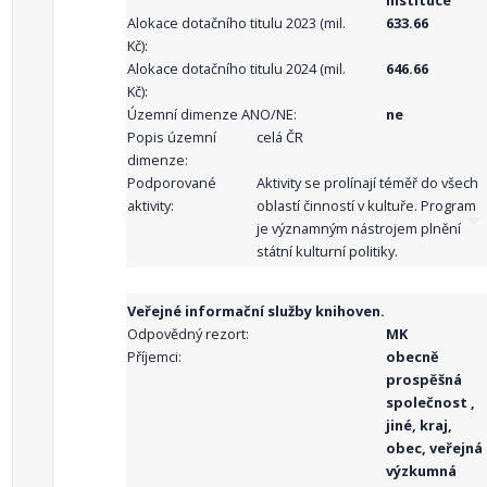
instituce
Alokace dotačního titulu 2023 (mil.
633.66
Kč):
Alokace dotačního titulu 2024 (mil.
646.66
Kč):
Územní dimenze ANO/NE:
ne
Popis územní
celá ČR
dimenze:
Podporované
Aktivity se prolínají téměř do všech
aktivity:
oblastí činností v kultuře. Program
je významným nástrojem plnění
státní kulturní politiky.
Veřejné informační služby knihoven.
Odpovědný rezort:
MK
Příjemci:
obecně
prospěšná
společnost ,
jiné, kraj,
obec, veřejná
výzkumná