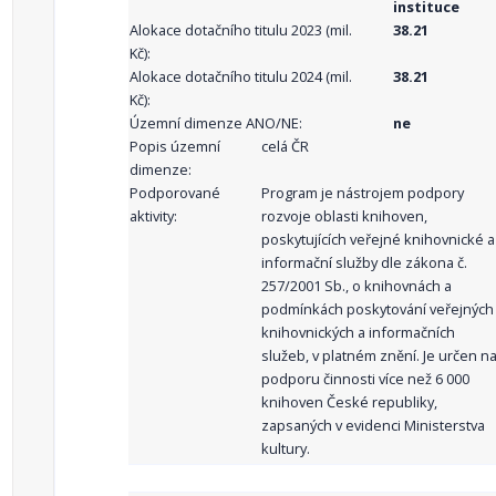
instituce
Alokace dotačního titulu 2023 (mil.
38.21
Kč):
Alokace dotačního titulu 2024 (mil.
38.21
Kč):
Územní dimenze ANO/NE:
ne
Popis územní
celá ČR
dimenze:
Podporované
Program je nástrojem podpory
aktivity:
rozvoje oblasti knihoven,
poskytujících veřejné knihovnické a
informační služby dle zákona č.
257/2001 Sb., o knihovnách a
podmínkách poskytování veřejných
knihovnických a informačních
služeb, v platném znění. Je určen n
podporu činnosti více než 6 000
knihoven České republiky,
zapsaných v evidenci Ministerstva
kultury.