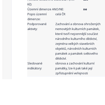
Kč):
Územní dimenze ANO/NE:
ne
Popis územní
celá ČR
dimenze:
Podporované
Zachování a obnova ohrožených
aktivity:
nemovitých kulturních památek,
které tvoří nejcennější součást
národního kulturního dědictví,
zejména velkých stavebních
objektů, národních kulturních
památek a památek světového
dědictví.
Sledované
obnova a zachování kulturní
indikátory:
památky, lze-li pak také její
zpřístupnění veřejnosti
celkový počet záznamů: 62
1
2
3
4
5
…