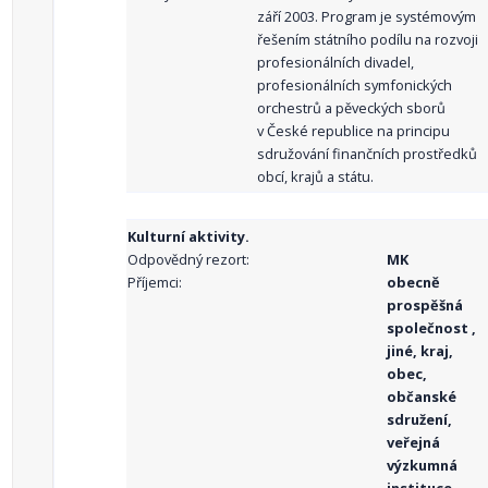
září 2003. Program je systémovým
řešením státního podílu na rozvoji
profesionálních divadel,
profesionálních symfonických
orchestrů a pěveckých sborů
v České republice na principu
sdružování finančních prostředků
obcí, krajů a státu.
Kulturní aktivity.
Odpovědný rezort:
MK
Příjemci:
obecně
prospěšná
společnost ,
jiné, kraj,
obec,
občanské
sdružení,
veřejná
výzkumná