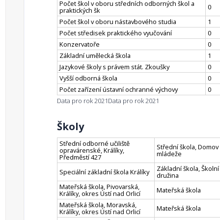
Počet škol v oboru středních odborných škol a
0
praktických šk
Počet škol v oboru nástavbového studia
1
Počet středisek praktického vyučování
0
Konzervatoře
0
Základní umělecká škola
1
Jazykové školy s právem stát. Zkoušky
0
Vyšší odborná škola
0
Počet zařízení ústavní ochranné výchovy
0
Data pro rok 2021
Data pro rok 2021
Školy
Střední odborné učiliště
Střední škola, Domov
opravárenské, Králíky,
mládeže
Předměstí 427
Základní škola, Školní
Speciální základní škola Králíky
družina
Mateřská škola, Pivovarská,
Mateřská škola
Králíky, okres Ústí nad Orlicí
Mateřská škola, Moravská,
Mateřská škola
Králíky, okres Ústí nad Orlicí