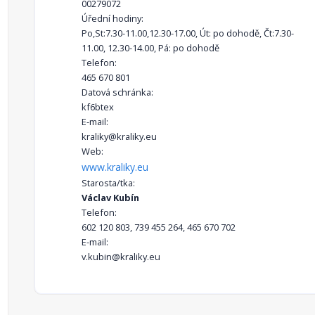
00279072
Úřední hodiny:
Po,St:7.30-11.00,12.30-17.00, Út: po dohodě, Čt:7.30-
11.00, 12.30-14.00, Pá: po dohodě
Telefon:
465 670 801
Datová schránka:
kf6btex
E-mail:
kraliky@kraliky.eu
Web:
www.kraliky.eu
Starosta/tka:
Václav Kubín
Telefon:
602 120 803, 739 455 264, 465 670 702
E-mail:
v.kubin@kraliky.eu