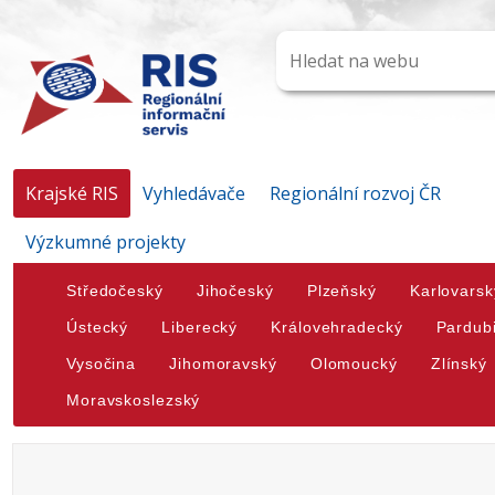
Krajské RIS
Vyhledávače
Regionální rozvoj ČR
Výzkumné projekty
Středočeský
Jihočeský
Plzeňský
Karlovarsk
Ústecký
Liberecký
Královehradecký
Pardub
Vysočina
Jihomoravský
Olomoucký
Zlínský
Moravskoslezský