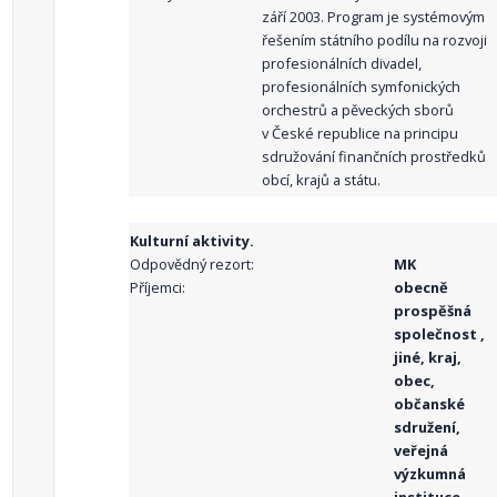
září 2003. Program je systémovým
řešením státního podílu na rozvoji
profesionálních divadel,
profesionálních symfonických
orchestrů a pěveckých sborů
v České republice na principu
sdružování finančních prostředků
obcí, krajů a státu.
Kulturní aktivity.
Odpovědný rezort:
MK
Příjemci:
obecně
prospěšná
společnost ,
jiné, kraj,
obec,
občanské
sdružení,
veřejná
výzkumná