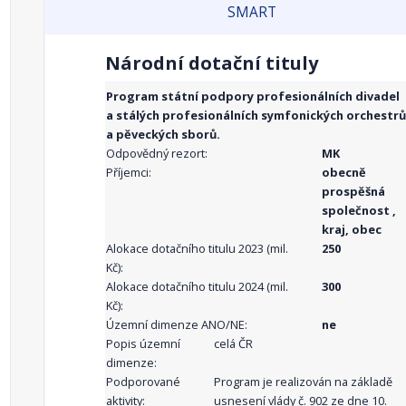
SMART
Národní dotační tituly
Program státní podpory profesionálních divadel
a stálých profesionálních symfonických orchestrů
a pěveckých sborů.
Odpovědný rezort:
MK
Příjemci:
obecně
prospěšná
společnost ,
kraj, obec
Alokace dotačního titulu 2023 (mil.
250
Kč):
Alokace dotačního titulu 2024 (mil.
300
Kč):
Územní dimenze ANO/NE:
ne
Popis územní
celá ČR
dimenze:
Podporované
Program je realizován na základě
aktivity:
usnesení vlády č. 902 ze dne 10.