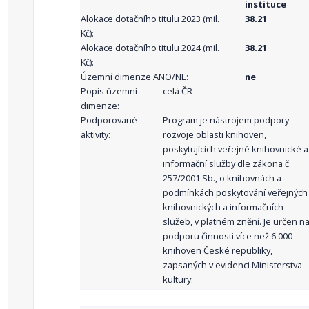
instituce
Alokace dotačního titulu 2023 (mil.
38.21
Kč):
Alokace dotačního titulu 2024 (mil.
38.21
Kč):
Územní dimenze ANO/NE:
ne
Popis územní
celá ČR
dimenze:
Podporované
Program je nástrojem podpory
aktivity:
rozvoje oblasti knihoven,
poskytujících veřejné knihovnické a
informační služby dle zákona č.
257/2001 Sb., o knihovnách a
podmínkách poskytování veřejných
knihovnických a informačních
služeb, v platném znění. Je určen n
podporu činnosti více než 6 000
knihoven České republiky,
zapsaných v evidenci Ministerstva
kultury.