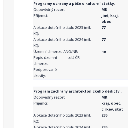
Programy ochrany a péče o kulturní statky.
Odpovědný rezort:
MK
Příjemci:
jiné, kraj,
obec
Alokace dotačního titulu 2023 (mil.
77
Kč):
Alokace dotačního titulu 2024 (mil.
77
Kč):
Územní dimenze ANO/NE:
ne
Popis územní
celá ČR
dimenze:
Podporované
aktivity:
Program záchrany architektonického dědictví.
Odpovědný rezort:
MK
Příjemci:
kraj, obec,
církev, stát
Alokace dotačního titulu 2023 (mil.
235
Kč):
Alokace dotačního titulu 2024 (mil.
235