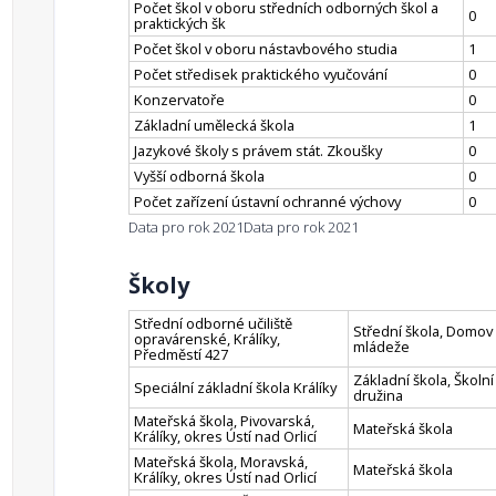
Počet škol v oboru středních odborných škol a
0
praktických šk
Počet škol v oboru nástavbového studia
1
Počet středisek praktického vyučování
0
Konzervatoře
0
Základní umělecká škola
1
Jazykové školy s právem stát. Zkoušky
0
Vyšší odborná škola
0
Počet zařízení ústavní ochranné výchovy
0
Data pro rok 2021
Data pro rok 2021
Školy
Střední odborné učiliště
Střední škola, Domov
opravárenské, Králíky,
mládeže
Předměstí 427
Základní škola, Školní
Speciální základní škola Králíky
družina
Mateřská škola, Pivovarská,
Mateřská škola
Králíky, okres Ústí nad Orlicí
Mateřská škola, Moravská,
Mateřská škola
Králíky, okres Ústí nad Orlicí