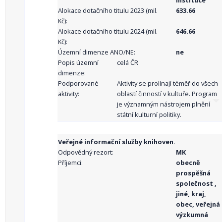
instituce
Alokace dotačního titulu 2023 (mil.
633.66
Kč):
Alokace dotačního titulu 2024 (mil.
646.66
Kč):
Územní dimenze ANO/NE:
ne
Popis územní
celá ČR
dimenze:
Podporované
Aktivity se prolínají téměř do všech
aktivity:
oblastí činností v kultuře. Program
je významným nástrojem plnění
státní kulturní politiky.
Veřejné informační služby knihoven.
Odpovědný rezort:
MK
Příjemci:
obecně
prospěšná
společnost ,
jiné, kraj,
obec, veřejná
výzkumná