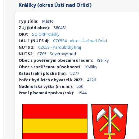
Králíky (okres Ústí nad Orlicí)
Typ sídla:
Město
ZUJ (kód obce):
580481
ORP:
SO ORP Králíky
LAU 1 (NUTS 4):
CZ0534 - okres Ústí nad Orlicí
NUTS 3:
CZ053 - Pardubický kraj
NUTS2:
CZ05 - Severovýchod
Obec s pověřeným obecním úřadem:
Králíky
Obec s rozšířenou působností:
Králíky
Katastrální plocha (ha):
5277
Počet bydlících obyvatel k 2023:
4126
Nadmořská výška (m n.m.):
550
První písemná zpráva (rok):
1544