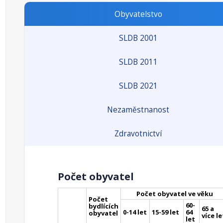
Obyvatelstvo
SLDB 2001
SLDB 2011
SLDB 2021
Nezaměstnanost
Zdravotnictví
Počet obyvatel
Počet obyvatel ve věku
Počet
60-
bydlících
65 a
0-14 let
15-59 let
64
obyvatel
více le
let