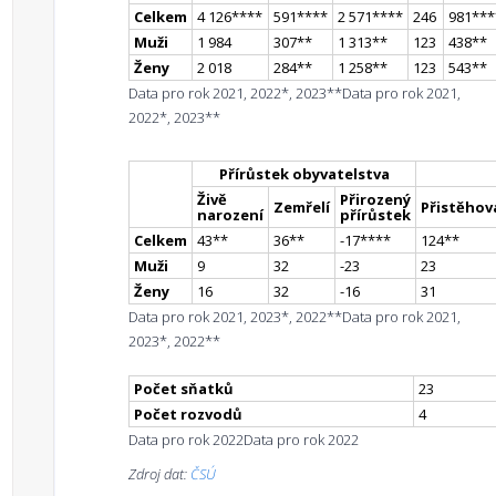
Celkem
4 126
**
**
591
**
**
2 571
**
**
246
981
**
*
Muži
1 984
307
*
*
1 313
*
*
123
438
*
*
Ženy
2 018
284
*
*
1 258
*
*
123
543
*
*
Data pro rok 2021, 2022*, 2023**
Data pro rok 2021,
2022*, 2023**
Přírůstek obyvatelstva
Živě
Přirozený
Zemřelí
Přistěhova
narození
přírůstek
Celkem
43
*
*
36
*
*
-17
**
**
124
*
*
Muži
9
32
-23
23
Ženy
16
32
-16
31
Data pro rok 2021, 2023*, 2022**
Data pro rok 2021,
2023*, 2022**
Počet sňatků
23
Počet rozvodů
4
Data pro rok 2022
Data pro rok 2022
Zdroj dat:
ČSÚ