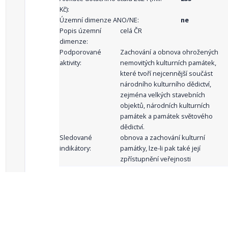
Kč):
Územní dimenze ANO/NE:
ne
Popis územní
celá ČR
dimenze:
Podporované
Zachování a obnova ohrožených
aktivity:
nemovitých kulturních památek,
které tvoří nejcennější součást
národního kulturního dědictví,
zejména velkých stavebních
objektů, národních kulturních
památek a památek světového
dědictví.
Sledované
obnova a zachování kulturní
indikátory:
památky, lze-li pak také její
zpřístupnění veřejnosti
celkový počet záznamů: 62
1
2
3
4
5
…