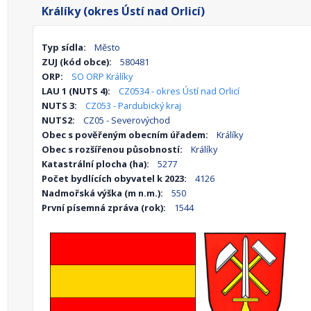
Králíky (okres Ústí nad Orlicí)
Typ sídla:
Město
ZUJ (kód obce):
580481
ORP:
SO ORP Králíky
LAU 1 (NUTS 4):
CZ0534 - okres Ústí nad Orlicí
NUTS 3:
CZ053 - Pardubický kraj
NUTS2:
CZ05 - Severovýchod
Obec s pověřeným obecním úřadem:
Králíky
Obec s rozšířenou působností:
Králíky
Katastrální plocha (ha):
5277
Počet bydlících obyvatel k 2023:
4126
Nadmořská výška (m n.m.):
550
První písemná zpráva (rok):
1544