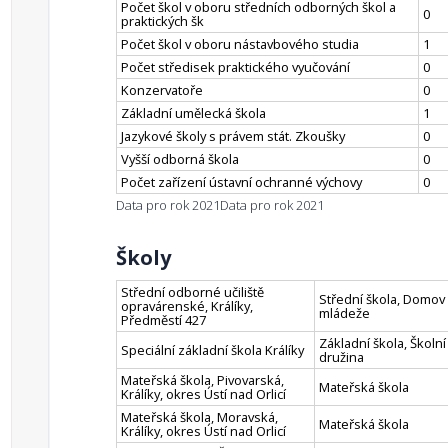
Počet škol v oboru středních odborných škol a
0
praktických šk
Počet škol v oboru nástavbového studia
1
Počet středisek praktického vyučování
0
Konzervatoře
0
Základní umělecká škola
1
Jazykové školy s právem stát. Zkoušky
0
Vyšší odborná škola
0
Počet zařízení ústavní ochranné výchovy
0
Data pro rok 2021
Data pro rok 2021
Školy
Střední odborné učiliště
Střední škola, Domov
opravárenské, Králíky,
mládeže
Předměstí 427
Základní škola, Školní
Speciální základní škola Králíky
družina
Mateřská škola, Pivovarská,
Mateřská škola
Králíky, okres Ústí nad Orlicí
Mateřská škola, Moravská,
Mateřská škola
Králíky, okres Ústí nad Orlicí