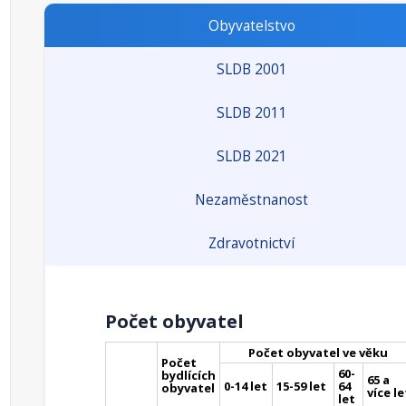
Obyvatelstvo
SLDB 2001
SLDB 2011
SLDB 2021
Nezaměstnanost
Zdravotnictví
Počet obyvatel
Počet obyvatel ve věku
Počet
60-
bydlících
65 a
0-14 let
15-59 let
64
obyvatel
více le
let