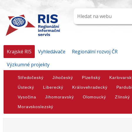
Krajské RIS
Vyhledávače
Regionální rozvoj ČR
Výzkumné projekty
Středočeský
Jihočeský
Plzeňský
Karlovarsk
Ústecký
Liberecký
Královehradecký
Pardub
Vysočina
Jihomoravský
Olomoucký
Zlínský
Moravskoslezský