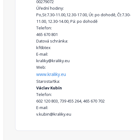
00279072
Úřední hodiny:
Po,St:7.30-11.00,12.30-17.00, Út: po dohodě, Čt:7.30-
11.00, 12.30-14.00, Pá: po dohodě
Telefon:
465 670 801
Datová schránka:
kf6btex
E-mail:
kraliky@kraliky.eu
Web:
www.kraliky.eu
Starosta/tka:
Václav Kubín
Telefon:
602 120 803, 739 455 264, 465 670 702
E-mail:
v.kubin@kraliky.eu