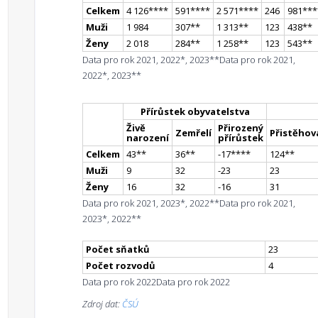
Celkem
4 126
**
**
591
**
**
2 571
**
**
246
981
**
*
Muži
1 984
307
*
*
1 313
*
*
123
438
*
*
Ženy
2 018
284
*
*
1 258
*
*
123
543
*
*
Data pro rok 2021, 2022*, 2023**
Data pro rok 2021,
2022*, 2023**
Přírůstek obyvatelstva
Živě
Přirozený
Zemřelí
Přistěhova
narození
přírůstek
Celkem
43
*
*
36
*
*
-17
**
**
124
*
*
Muži
9
32
-23
23
Ženy
16
32
-16
31
Data pro rok 2021, 2023*, 2022**
Data pro rok 2021,
2023*, 2022**
Počet sňatků
23
Počet rozvodů
4
Data pro rok 2022
Data pro rok 2022
Zdroj dat:
ČSÚ