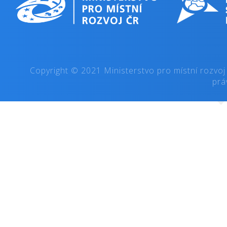
Copyright © 2021 Ministerstvo pro místní rozvoj
prá