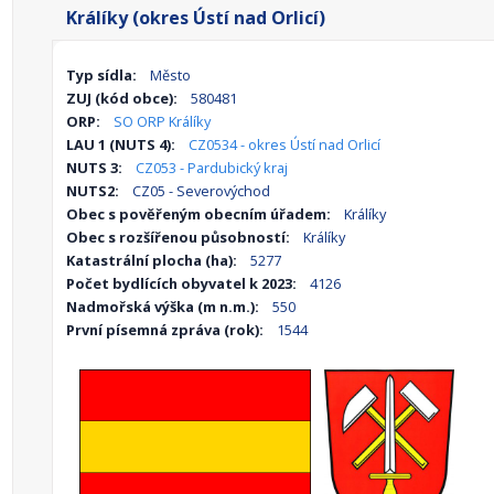
Králíky (okres Ústí nad Orlicí)
Typ sídla:
Město
ZUJ (kód obce):
580481
ORP:
SO ORP Králíky
LAU 1 (NUTS 4):
CZ0534 - okres Ústí nad Orlicí
NUTS 3:
CZ053 - Pardubický kraj
NUTS2:
CZ05 - Severovýchod
Obec s pověřeným obecním úřadem:
Králíky
Obec s rozšířenou působností:
Králíky
Katastrální plocha (ha):
5277
Počet bydlících obyvatel k 2023:
4126
Nadmořská výška (m n.m.):
550
První písemná zpráva (rok):
1544