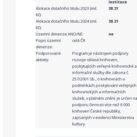
instituce
Alokace dotačního titulu 2023 (mil.
38.21
Kč):
Alokace dotačního titulu 2024 (mil.
38.21
Kč):
Územní dimenze ANO/NE:
ne
Popis územní
celá ČR
dimenze:
Podporované
Program je nástrojem podpory
aktivity:
rozvoje oblasti knihoven,
poskytujících veřejné knihovnické a
informační služby dle zákona č.
257/2001 Sb., o knihovnách a
podmínkách poskytování veřejných
knihovnických a informačních
služeb, v platném znění. Je určen n
podporu činnosti více než 6 000
knihoven České republiky,
zapsaných v evidenci Ministerstva
kultury.