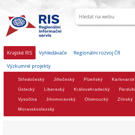
Krajské RIS
Vyhledávače
Regionální rozvoj ČR
Výzkumné projekty
Středočeský
Jihočeský
Plzeňský
Karlovarsk
Ústecký
Liberecký
Královehradecký
Pardub
Vysočina
Jihomoravský
Olomoucký
Zlínský
Moravskoslezský