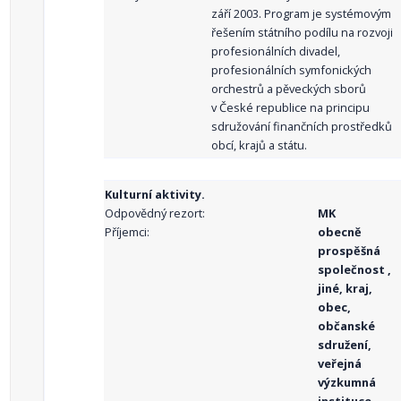
září 2003. Program je systémovým
řešením státního podílu na rozvoji
profesionálních divadel,
profesionálních symfonických
orchestrů a pěveckých sborů
v České republice na principu
sdružování finančních prostředků
obcí, krajů a státu.
Kulturní aktivity.
Odpovědný rezort:
MK
Příjemci:
obecně
prospěšná
společnost ,
jiné, kraj,
obec,
občanské
sdružení,
veřejná
výzkumná