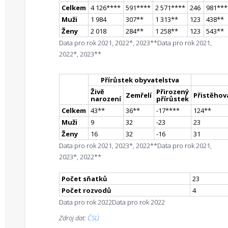
Celkem
4 126
**
**
591
**
**
2 571
**
**
246
981
**
*
Muži
1 984
307
*
*
1 313
*
*
123
438
*
*
Ženy
2 018
284
*
*
1 258
*
*
123
543
*
*
Data pro rok 2021, 2022*, 2023**
Data pro rok 2021,
2022*, 2023**
Přírůstek obyvatelstva
Živě
Přirozený
Zemřelí
Přistěhova
narození
přírůstek
Celkem
43
*
*
36
*
*
-17
**
**
124
*
*
Muži
9
32
-23
23
Ženy
16
32
-16
31
Data pro rok 2021, 2023*, 2022**
Data pro rok 2021,
2023*, 2022**
Počet sňatků
23
Počet rozvodů
4
Data pro rok 2022
Data pro rok 2022
Zdroj dat:
ČSÚ