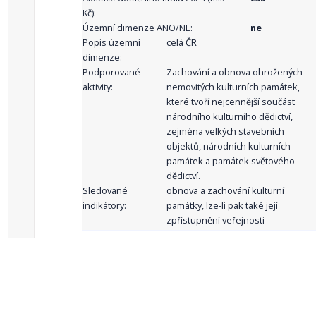
Kč):
Územní dimenze ANO/NE:
ne
Popis územní
celá ČR
dimenze:
Podporované
Zachování a obnova ohrožených
aktivity:
nemovitých kulturních památek,
které tvoří nejcennější součást
národního kulturního dědictví,
zejména velkých stavebních
objektů, národních kulturních
památek a památek světového
dědictví.
Sledované
obnova a zachování kulturní
indikátory:
památky, lze-li pak také její
zpřístupnění veřejnosti
celkový počet záznamů: 62
1
2
3
4
5
…