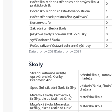
Počet škol v oboru středních odborných škol a
0
praktických šk
Počet škol v oboru nástavbového studia
1
Počet středisek praktického vyučování
0
Konzervatoře
0
Základní umělecká škola
1
Jazykové školy s právem stát. Zkoušky
0
Vyšší odborná škola
0
Počet zařízení ústavní ochranné výchovy
0
Data pro rok 2021
Data pro rok 2021
Školy
Střední odborné učiliště
Střední škola, Domov
opravárenské, Králíky,
mládeže
Předměstí 427
Základní škola, Školní
Speciální základní škola Králíky
družina
Mateřská škola, Pivovarská,
Mateřská škola
Králíky, okres Ústí nad Orlicí
Mateřská škola, Moravská,
Mateřská škola
Králíky, okres Ústí nad Orlicí