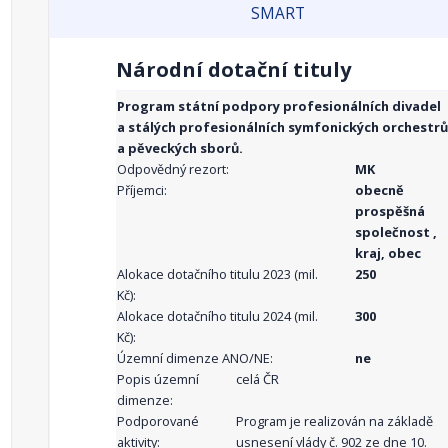
SMART
Národní dotační tituly
Program státní podpory profesionálních divadel
a stálých profesionálních symfonických orchestrů
a pěveckých sborů.
Odpovědný rezort:
MK
Příjemci:
obecně
prospěšná
společnost ,
kraj, obec
Alokace dotačního titulu 2023 (mil.
250
Kč):
Alokace dotačního titulu 2024 (mil.
300
Kč):
Územní dimenze ANO/NE:
ne
Popis územní
celá ČR
dimenze:
Podporované
Program je realizován na základě
aktivity:
usnesení vlády č. 902 ze dne 10.