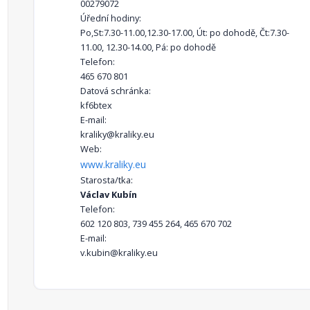
00279072
Úřední hodiny:
Po,St:7.30-11.00,12.30-17.00, Út: po dohodě, Čt:7.30-
11.00, 12.30-14.00, Pá: po dohodě
Telefon:
465 670 801
Datová schránka:
kf6btex
E-mail:
kraliky@kraliky.eu
Web:
www.kraliky.eu
Starosta/tka:
Václav Kubín
Telefon:
602 120 803, 739 455 264, 465 670 702
E-mail:
v.kubin@kraliky.eu