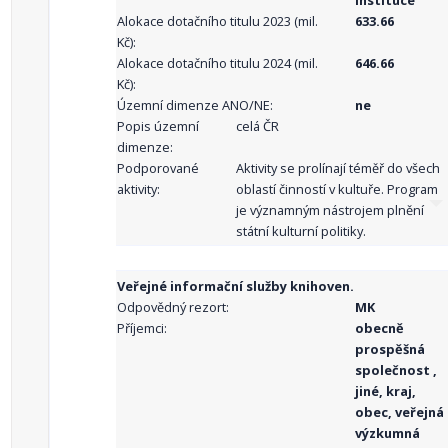
instituce
Alokace dotačního titulu 2023 (mil.
633.66
Kč):
Alokace dotačního titulu 2024 (mil.
646.66
Kč):
Územní dimenze ANO/NE:
ne
Popis územní
celá ČR
dimenze:
Podporované
Aktivity se prolínají téměř do všech
aktivity:
oblastí činností v kultuře. Program
je významným nástrojem plnění
státní kulturní politiky.
Veřejné informační služby knihoven.
Odpovědný rezort:
MK
Příjemci:
obecně
prospěšná
společnost ,
jiné, kraj,
obec, veřejná
výzkumná