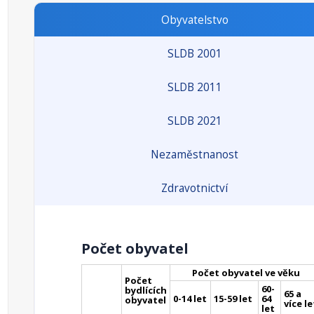
Obyvatelstvo
SLDB 2001
SLDB 2011
SLDB 2021
Nezaměstnanost
Zdravotnictví
Počet obyvatel
Počet obyvatel ve věku
Počet
60-
bydlících
65 a
0-14 let
15-59 let
64
obyvatel
více le
let