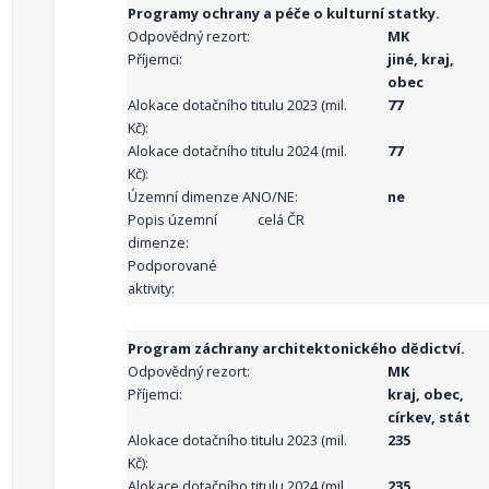
Programy ochrany a péče o kulturní statky.
Odpovědný rezort:
MK
Příjemci:
jiné, kraj,
obec
Alokace dotačního titulu 2023 (mil.
77
Kč):
Alokace dotačního titulu 2024 (mil.
77
Kč):
Územní dimenze ANO/NE:
ne
Popis územní
celá ČR
dimenze:
Podporované
aktivity:
Program záchrany architektonického dědictví.
Odpovědný rezort:
MK
Příjemci:
kraj, obec,
církev, stát
Alokace dotačního titulu 2023 (mil.
235
Kč):
Alokace dotačního titulu 2024 (mil.
235