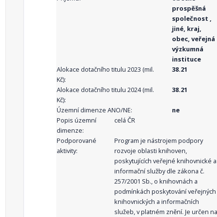
prospěšná
společnost ,
jiné, kraj,
obec, veřejná
výzkumná
instituce
Alokace dotačního titulu 2023 (mil.
38.21
Kč):
Alokace dotačního titulu 2024 (mil.
38.21
Kč):
Územní dimenze ANO/NE:
ne
Popis územní
celá ČR
dimenze:
Podporované
Program je nástrojem podpory
aktivity:
rozvoje oblasti knihoven,
poskytujících veřejné knihovnické a
informační služby dle zákona č.
257/2001 Sb., o knihovnách a
podmínkách poskytování veřejných
knihovnických a informačních
služeb, v platném znění. Je určen n