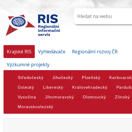
Krajské RIS
Vyhledávače
Regionální rozvoj ČR
Výzkumné projekty
Středočeský
Jihočeský
Plzeňský
Karlovarsk
Ústecký
Liberecký
Královehradecký
Pardub
Vysočina
Jihomoravský
Olomoucký
Zlínský
Moravskoslezský