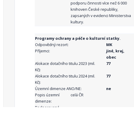
podporu činnosti více než 6 000
knihoven České republiky,
zapsaných v evidenci Ministerstva
kultury.
Programy ochrany a péče o kulturní statky.
Odpovědný rezort:
MK
Příjemci:
jiné, kraj,
obec
Alokace dotačního titulu 2023 (mil.
77
Kč):
Alokace dotačního titulu 2024 (mil.
77
Kč):
Územní dimenze ANO/NE:
ne
Popis územní
celá ČR
dimenze:
Podporované
aktivity: