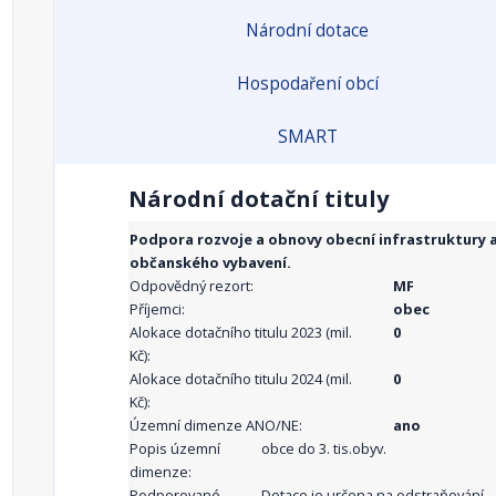
Národní dotace
Hospodaření obcí
SMART
Národní dotační tituly
Podpora rozvoje a obnovy obecní infrastruktury 
občanského vybavení.
Odpovědný rezort:
MF
Příjemci:
obec
Alokace dotačního titulu 2023 (mil.
0
Kč):
Alokace dotačního titulu 2024 (mil.
0
Kč):
Územní dimenze ANO/NE:
ano
Popis územní
obce do 3. tis.obyv.
dimenze:
Podporované
Dotace je určena na odstraňování