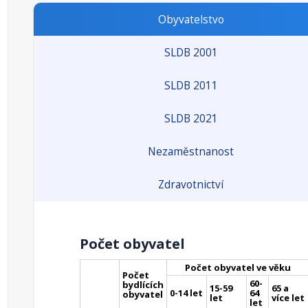
Obyvatelstvo
SLDB 2001
SLDB 2011
SLDB 2021
Nezaměstnanost
Zdravotnictví
Počet obyvatel
Počet obyvatel ve věku
Počet
60-
bydlících
15-59
65 a
0-14 let
64
obyvatel
let
více let
let