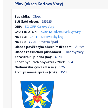
Pšov (okres Karlovy Vary)
Typ sídla:
Obec
ZUJ (kód obce):
555525
ORP:
SO ORP Karlovy Vary
LAU 1 (NUTS 4):
CZ0412 - okres Karlovy Vary
NUTS 3:
CZ041 - Karlovarský kraj
NUTS2:
CZ04 - Severozápad
Obec s pověřeným obecním úřadem:
Žlutice
Obec s rozšířenou působností:
Karlovy Vary
Katastrální plocha (ha):
4870
Počet bydlících obyvatel k 2023:
604
Nadmořská výška (m n.m.):
526
První písemná zpráva (rok):
1513