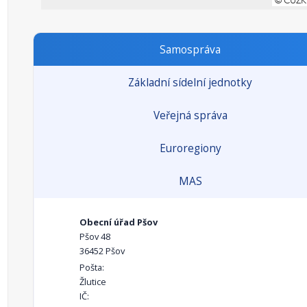
Samospráva
Základní sídelní jednotky
Veřejná správa
Euroregiony
MAS
Obecní úřad Pšov
Pšov 48
36452 Pšov
Pošta:
Žlutice
IČ: