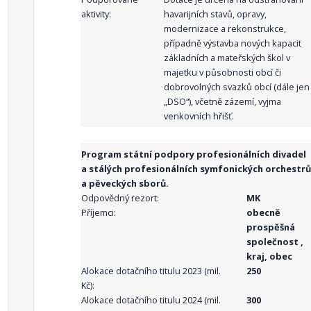
aktivity:
havarijních stavů, opravy,
modernizace a rekonstrukce,
případně výstavba nových kapacit
základních a mateřských škol v
majetku v působnosti obcí či
dobrovolných svazků obcí (dále jen
„DSO“), včetně zázemí, vyjma
venkovních hřišť.
Program státní podpory profesionálních divadel
a stálých profesionálních symfonických orchestrů
a pěveckých sborů.
Odpovědný rezort:
MK
Příjemci:
obecně
prospěšná
společnost ,
kraj, obec
Alokace dotačního titulu 2023 (mil.
250
Kč):
Alokace dotačního titulu 2024 (mil.
300