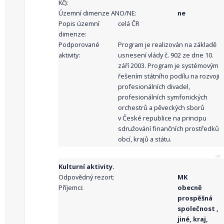
Kč):
Územní dimenze ANO/NE:
ne
Popis územní
celá ČR
dimenze:
Podporované
Program je realizován na základě
aktivity:
usnesení vlády č. 902 ze dne 10.
září 2003. Program je systémovým
řešením státního podílu na rozvoji
profesionálních divadel,
profesionálních symfonických
orchestrů a pěveckých sborů
v České republice na principu
sdružování finančních prostředků
obcí, krajů a státu.
Kulturní aktivity.
Odpovědný rezort:
MK
Příjemci:
obecně
prospěšná
společnost ,
jiné, kraj,