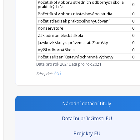
Počet škol v oboru středních odborných škol a
0
praktických šk
Počet škol v oboru nástavbového studia
0
Počet středisek praktického vyučování
0
Konzervatoře
0
Základní umělecká škola
0
Jazykové školy s právem stát. Zkoušky
0
Vyšší odborná škola
0
Počet zařízení ústavní ochranné výchovy
0
Data pro rok 2021
Data pro rok 2021
Zdroj dat:
ČSÚ
Národní dotační tituly
Dotační příležitosti EU
Projekty EU