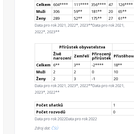
Celkem
604
**
**
111
**
**
356
**
**
47
126
**
**
Muži
306
59
*
*
181
*
*
20
65
*
*
Ženy
289
52
*
*
175
*
*
27
61
*
*
Data pro rok 2021, 2022*, 2023**
Data pro rok 2021,
2022*, 2023**
Přírůstek obyvatelstva
Živě
Přirozený
Zemřelí
Přistěhova
narození
přírůstek
Celkem
6
*
*
3
*
*
-2
**
**
18
*
*
Muži
2
2
0
10
Ženy
2
3
-1
20
Data pro rok 2021, 2023*, 2022**
Data pro rok 2021,
2023*, 2022**
Počet sňatků
1
Počet rozvodů
0
Data pro rok 2022
Data pro rok 2022
Zdroj dat:
ČSÚ