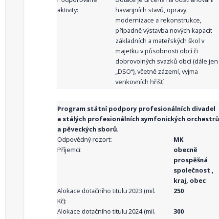
aktivity:
havarijních stavů, opravy,
modernizace a rekonstrukce,
případně výstavba nových kapacit
základních a mateřských škol v
majetku v působnosti obcí či
dobrovolných svazků obcí (dále jen
„DSO“), včetně zázemí, vyjma
venkovních hřišť.
Program státní podpory profesionálních divadel
a stálých profesionálních symfonických orchestrů
a pěveckých sborů.
Odpovědný rezort:
MK
Příjemci:
obecně
prospěšná
společnost ,
kraj, obec
Alokace dotačního titulu 2023 (mil.
250
Kč):
Alokace dotačního titulu 2024 (mil.
300