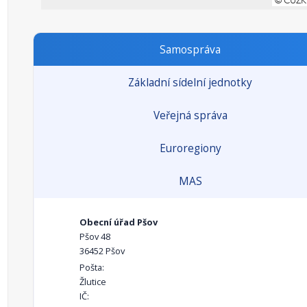
Samospráva
Základní sídelní jednotky
Veřejná správa
Euroregiony
MAS
Obecní úřad Pšov
Pšov 48
36452 Pšov
Pošta:
Žlutice
IČ: