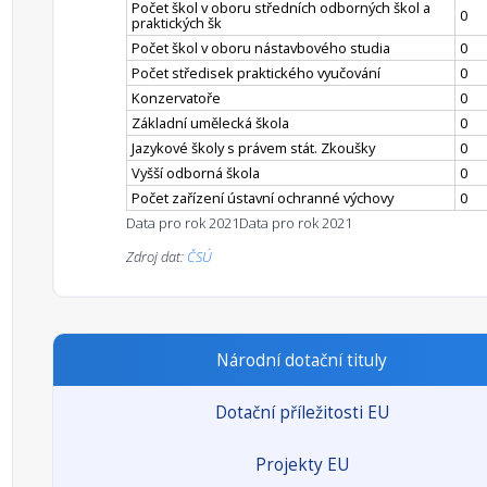
Počet škol v oboru středních odborných škol a
0
praktických šk
Počet škol v oboru nástavbového studia
0
Počet středisek praktického vyučování
0
Konzervatoře
0
Základní umělecká škola
0
Jazykové školy s právem stát. Zkoušky
0
Vyšší odborná škola
0
Počet zařízení ústavní ochranné výchovy
0
Data pro rok 2021
Data pro rok 2021
Zdroj dat:
ČSÚ
Národní dotační tituly
Dotační příležitosti EU
Projekty EU