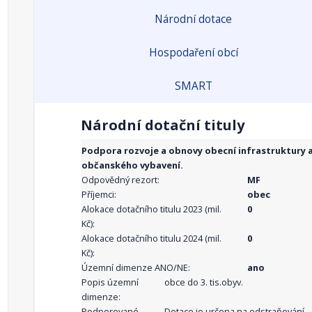
Národní dotace
Hospodaření obcí
SMART
Národní dotační tituly
Podpora rozvoje a obnovy obecní infrastruktury 
občanského vybavení.
Odpovědný rezort:
MF
Příjemci:
obec
Alokace dotačního titulu 2023 (mil.
0
Kč):
Alokace dotačního titulu 2024 (mil.
0
Kč):
Územní dimenze ANO/NE:
ano
Popis územní
obce do 3. tis.obyv.
dimenze:
Podporované
Dotace je určena na odstraňování