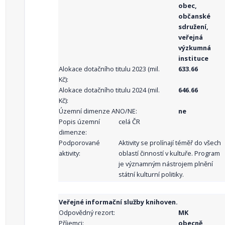
obec,
občanské
sdružení,
veřejná
výzkumná
instituce
Alokace dotačního titulu 2023 (mil.
633.66
Kč):
Alokace dotačního titulu 2024 (mil.
646.66
Kč):
Územní dimenze ANO/NE:
ne
Popis územní
celá ČR
dimenze:
Podporované
Aktivity se prolínají téměř do všech
aktivity:
oblastí činností v kultuře. Program
je významným nástrojem plnění
státní kulturní politiky.
Veřejné informační služby knihoven.
Odpovědný rezort:
MK
Příjemci:
obecně