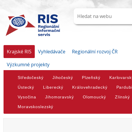
Krajské RIS
Vyhledávače
Regionální rozvoj ČR
Výzkumné projekty
Středočeský
Jihočeský
Plzeňský
Karlovarsk
Ústecký
Liberecký
Královehradecký
Pardub
Vysočina
Jihomoravský
Olomoucký
Zlínský
Moravskoslezský