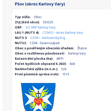
Pšov (okres Karlovy Vary)
Typ sídla:
Obec
ZUJ (kód obce):
555525
ORP:
SO ORP Karlovy Vary
LAU 1 (NUTS 4):
CZ0412 - okres Karlovy Vary
NUTS 3:
CZ041 - Karlovarský kraj
NUTS2:
CZ04 - Severozápad
Obec s pověřeným obecním úřadem:
Žlutice
Obec s rozšířenou působností:
Karlovy Vary
Katastrální plocha (ha):
4870
Počet bydlících obyvatel k 2023:
604
Nadmořská výška (m n.m.):
526
První písemná zpráva (rok):
1513