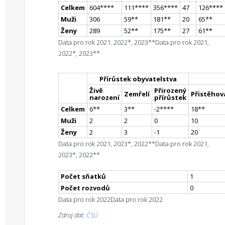
Celkem
604
**
**
111
**
**
356
**
**
47
126
**
**
Muži
306
59
*
*
181
*
*
20
65
*
*
Ženy
289
52
*
*
175
*
*
27
61
*
*
Data pro rok 2021, 2022*, 2023**
Data pro rok 2021,
2022*, 2023**
Přírůstek obyvatelstva
Živě
Přirozený
Zemřelí
Přistěhova
narození
přírůstek
Celkem
6
*
*
3
*
*
-2
**
**
18
*
*
Muži
2
2
0
10
Ženy
2
3
-1
20
Data pro rok 2021, 2023*, 2022**
Data pro rok 2021,
2023*, 2022**
Počet sňatků
1
Počet rozvodů
0
Data pro rok 2022
Data pro rok 2022
Zdroj dat:
ČSÚ