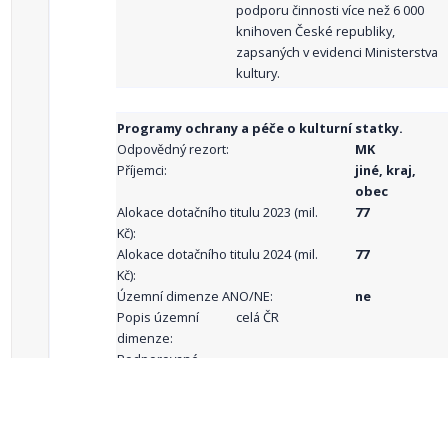
podporu činnosti více než 6 000
knihoven České republiky,
zapsaných v evidenci Ministerstva
kultury.
Programy ochrany a péče o kulturní statky.
Odpovědný rezort:
MK
Příjemci:
jiné, kraj,
obec
Alokace dotačního titulu 2023 (mil.
77
Kč):
Alokace dotačního titulu 2024 (mil.
77
Kč):
Územní dimenze ANO/NE:
ne
Popis územní
celá ČR
dimenze:
Podporované
aktivity: