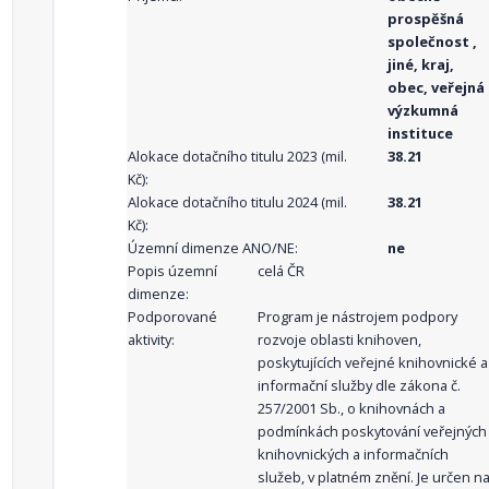
prospěšná
společnost ,
jiné, kraj,
obec, veřejná
výzkumná
instituce
Alokace dotačního titulu 2023 (mil.
38.21
Kč):
Alokace dotačního titulu 2024 (mil.
38.21
Kč):
Územní dimenze ANO/NE:
ne
Popis územní
celá ČR
dimenze:
Podporované
Program je nástrojem podpory
aktivity:
rozvoje oblasti knihoven,
poskytujících veřejné knihovnické a
informační služby dle zákona č.
257/2001 Sb., o knihovnách a
podmínkách poskytování veřejných
knihovnických a informačních
služeb, v platném znění. Je určen n