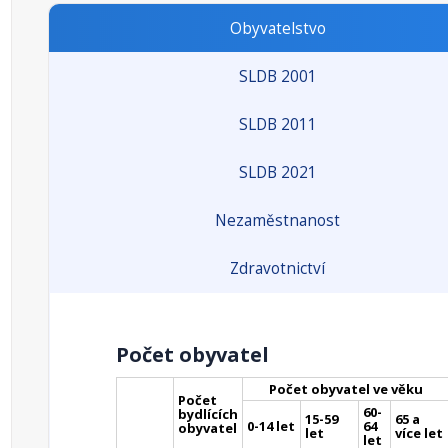
Obyvatelstvo
SLDB 2001
SLDB 2011
SLDB 2021
Nezaměstnanost
Zdravotnictví
Počet obyvatel
Počet obyvatel ve věku
Počet
60-
bydlících
15-59
65 a
0-14 let
64
obyvatel
let
více let
let