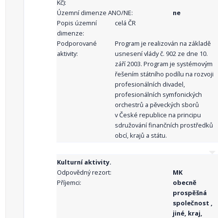
Kč):
Územní dimenze ANO/NE:
ne
Popis územní
celá ČR
dimenze:
Podporované
Program je realizován na základě
aktivity:
usnesení vlády č. 902 ze dne 10.
září 2003. Program je systémovým
řešením státního podílu na rozvoji
profesionálních divadel,
profesionálních symfonických
orchestrů a pěveckých sborů
v České republice na principu
sdružování finančních prostředků
obcí, krajů a státu.
Kulturní aktivity.
Odpovědný rezort:
MK
Příjemci:
obecně
prospěšná
společnost ,
jiné, kraj,