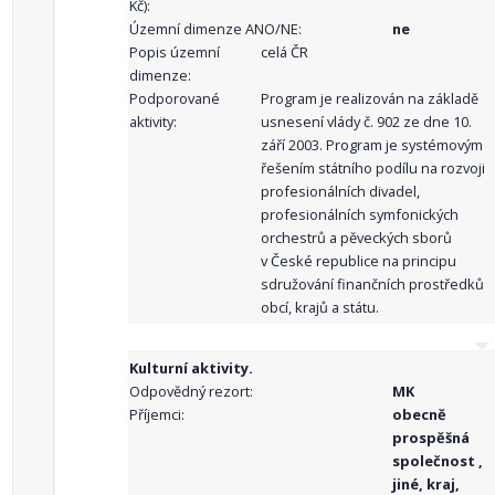
Kč):
Územní dimenze ANO/NE:
ne
Popis územní
celá ČR
dimenze:
Podporované
Program je realizován na základě
aktivity:
usnesení vlády č. 902 ze dne 10.
září 2003. Program je systémovým
řešením státního podílu na rozvoji
profesionálních divadel,
profesionálních symfonických
orchestrů a pěveckých sborů
v České republice na principu
sdružování finančních prostředků
obcí, krajů a státu.
Kulturní aktivity.
Odpovědný rezort:
MK
Příjemci:
obecně
prospěšná
společnost ,
jiné, kraj,