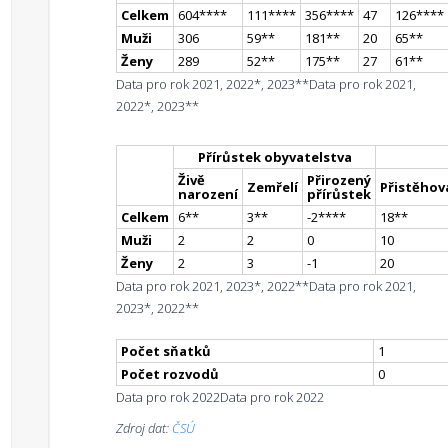
Celkem
604
**
**
111
**
**
356
**
**
47
126
**
**
Muži
306
59
*
*
181
*
*
20
65
*
*
Ženy
289
52
*
*
175
*
*
27
61
*
*
Data pro rok 2021, 2022*, 2023**
Data pro rok 2021,
2022*, 2023**
Přírůstek obyvatelstva
Živě
Přirozený
Zemřelí
Přistěhova
narození
přírůstek
Celkem
6
*
*
3
*
*
-2
**
**
18
*
*
Muži
2
2
0
10
Ženy
2
3
-1
20
Data pro rok 2021, 2023*, 2022**
Data pro rok 2021,
2023*, 2022**
Počet sňatků
1
Počet rozvodů
0
Data pro rok 2022
Data pro rok 2022
Zdroj dat:
ČSÚ