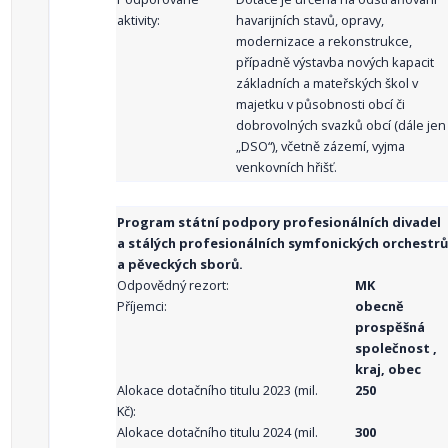
aktivity:
havarijních stavů, opravy,
modernizace a rekonstrukce,
případně výstavba nových kapacit
základních a mateřských škol v
majetku v působnosti obcí či
dobrovolných svazků obcí (dále jen
„DSO“), včetně zázemí, vyjma
venkovních hřišť.
Program státní podpory profesionálních divadel
a stálých profesionálních symfonických orchestrů
a pěveckých sborů.
Odpovědný rezort:
MK
Příjemci:
obecně
prospěšná
společnost ,
kraj, obec
Alokace dotačního titulu 2023 (mil.
250
Kč):
Alokace dotačního titulu 2024 (mil.
300