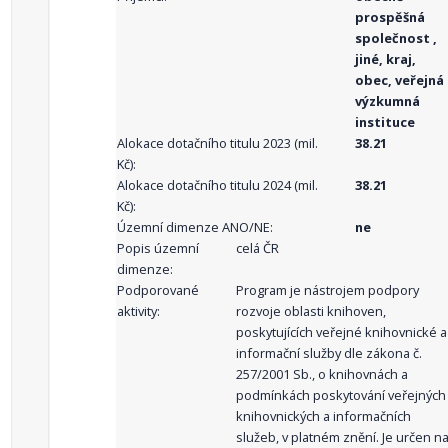
prospěšná
společnost ,
jiné, kraj,
obec, veřejná
výzkumná
instituce
Alokace dotačního titulu 2023 (mil.
38.21
Kč):
Alokace dotačního titulu 2024 (mil.
38.21
Kč):
Územní dimenze ANO/NE:
ne
Popis územní
celá ČR
dimenze:
Podporované
Program je nástrojem podpory
aktivity:
rozvoje oblasti knihoven,
poskytujících veřejné knihovnické a
informační služby dle zákona č.
257/2001 Sb., o knihovnách a
podmínkách poskytování veřejných
knihovnických a informačních
služeb, v platném znění. Je určen n