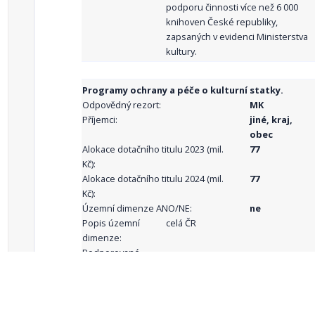
podporu činnosti více než 6 000
knihoven České republiky,
zapsaných v evidenci Ministerstva
kultury.
Programy ochrany a péče o kulturní statky.
Odpovědný rezort:
MK
Příjemci:
jiné, kraj,
obec
Alokace dotačního titulu 2023 (mil.
77
Kč):
Alokace dotačního titulu 2024 (mil.
77
Kč):
Územní dimenze ANO/NE:
ne
Popis územní
celá ČR
dimenze:
Podporované
aktivity: