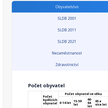
Obyvatelstvo
SLDB 2001
SLDB 2011
SLDB 2021
Nezaměstnanost
Zdravotnictví
Počet obyvatel
Počet obyvatel ve věku
Počet
60-
bydlících
15-59
65 a
0-14 let
64
obyvatel
let
více let
let