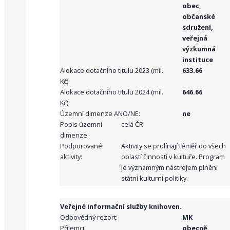
obec,
občanské
sdružení,
veřejná
výzkumná
instituce
Alokace dotačního titulu 2023 (mil.
633.66
Kč):
Alokace dotačního titulu 2024 (mil.
646.66
Kč):
Územní dimenze ANO/NE:
ne
Popis územní
celá ČR
dimenze:
Podporované
Aktivity se prolínají téměř do všech
aktivity:
oblastí činností v kultuře. Program
je významným nástrojem plnění
státní kulturní politiky.
Veřejné informační služby knihoven.
Odpovědný rezort:
MK
Příjemci:
obecně