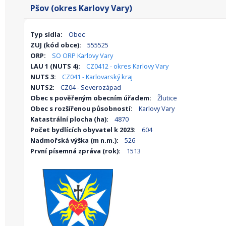
Pšov (okres Karlovy Vary)
Typ sídla:
Obec
ZUJ (kód obce):
555525
ORP:
SO ORP Karlovy Vary
LAU 1 (NUTS 4):
CZ0412 - okres Karlovy Vary
NUTS 3:
CZ041 - Karlovarský kraj
NUTS2:
CZ04 - Severozápad
Obec s pověřeným obecním úřadem:
Žlutice
Obec s rozšířenou působností:
Karlovy Vary
Katastrální plocha (ha):
4870
Počet bydlících obyvatel k 2023:
604
Nadmořská výška (m n.m.):
526
První písemná zpráva (rok):
1513