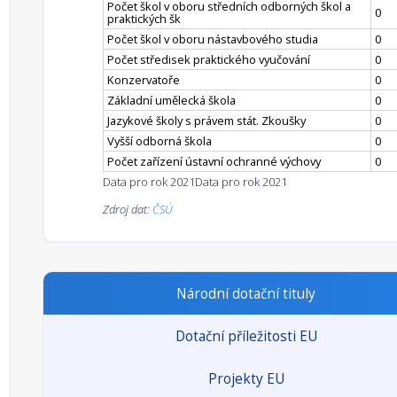
Počet škol v oboru středních odborných škol a
0
praktických šk
Počet škol v oboru nástavbového studia
0
Počet středisek praktického vyučování
0
Konzervatoře
0
Základní umělecká škola
0
Jazykové školy s právem stát. Zkoušky
0
Vyšší odborná škola
0
Počet zařízení ústavní ochranné výchovy
0
Data pro rok 2021
Data pro rok 2021
Zdroj dat:
ČSÚ
Národní dotační tituly
Dotační příležitosti EU
Projekty EU