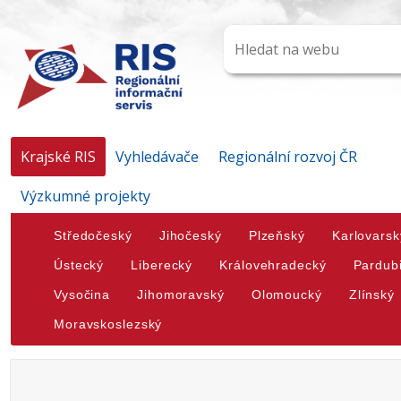
Krajské RIS
Vyhledávače
Regionální rozvoj ČR
Výzkumné projekty
Středočeský
Jihočeský
Plzeňský
Karlovarsk
Ústecký
Liberecký
Královehradecký
Pardub
Vysočina
Jihomoravský
Olomoucký
Zlínský
Moravskoslezský