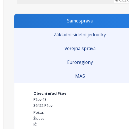
Samospráva
Základní sídelní jednotky
Veřejná správa
Euroregiony
MAS
Obecní úřad Pšov
Pšov 48
36452 Pšov
Pošta:
Žlutice
IČ: