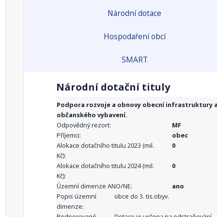
Národní dotace
Hospodaření obcí
SMART
Národní dotační tituly
Podpora rozvoje a obnovy obecní infrastruktury 
občanského vybavení.
Odpovědný rezort:
MF
Příjemci:
obec
Alokace dotačního titulu 2023 (mil.
0
Kč):
Alokace dotačního titulu 2024 (mil.
0
Kč):
Územní dimenze ANO/NE:
ano
Popis územní
obce do 3. tis.obyv.
dimenze:
Podporované
Dotace je určena na odstraňování