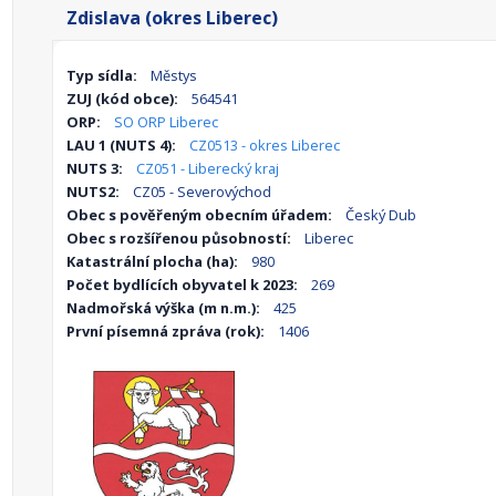
Zdislava (okres Liberec)
Typ sídla:
Městys
ZUJ (kód obce):
564541
ORP:
SO ORP Liberec
LAU 1 (NUTS 4):
CZ0513 - okres Liberec
NUTS 3:
CZ051 - Liberecký kraj
NUTS2:
CZ05 - Severovýchod
Obec s pověřeným obecním úřadem:
Český Dub
Obec s rozšířenou působností:
Liberec
Katastrální plocha (ha):
980
Počet bydlících obyvatel k 2023:
269
Nadmořská výška (m n.m.):
425
První písemná zpráva (rok):
1406