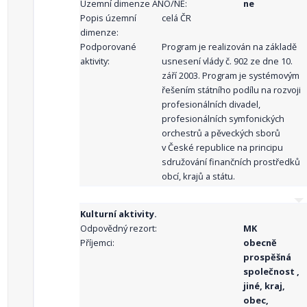
Územní dimenze ANO/NE:
ne
Popis územní
celá ČR
dimenze:
Podporované
Program je realizován na základě
aktivity:
usnesení vlády č. 902 ze dne 10.
září 2003. Program je systémovým
řešením státního podílu na rozvoji
profesionálních divadel,
profesionálních symfonických
orchestrů a pěveckých sborů
v České republice na principu
sdružování finančních prostředků
obcí, krajů a státu.
Kulturní aktivity.
Odpovědný rezort:
MK
Příjemci:
obecně
prospěšná
společnost ,
jiné, kraj,
obec,