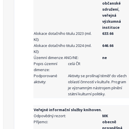
občanské
sdružení,
veřejná
výzkumná
instituce
Alokace dotačního titulu 2023 (mil.
633.66
Kč):
Alokace dotačního titulu 2024 (mil.
646.66
Kč):
Územní dimenze ANO/NE:
ne
Popis územní
celá ČR
dimenze:
Podporované
Aktivity se prolínají téměř do všech
aktivity:
oblastí činností v kultuře. Program
je významným nástrojem plnění
státní kulturní politiky.
Veřejné informační služby knihoven.
Odpovědný rezort:
MK
Příjemci:
obecně
prospěšná