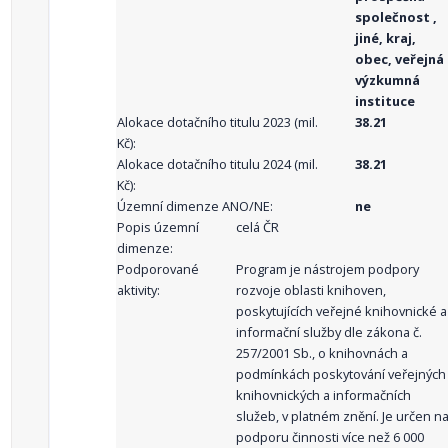
společnost ,
jiné, kraj,
obec, veřejná
výzkumná
instituce
Alokace dotačního titulu 2023 (mil.
38.21
Kč):
Alokace dotačního titulu 2024 (mil.
38.21
Kč):
Územní dimenze ANO/NE:
ne
Popis územní
celá ČR
dimenze:
Podporované
Program je nástrojem podpory
aktivity:
rozvoje oblasti knihoven,
poskytujících veřejné knihovnické a
informační služby dle zákona č.
257/2001 Sb., o knihovnách a
podmínkách poskytování veřejných
knihovnických a informačních
služeb, v platném znění. Je určen n
podporu činnosti více než 6 000