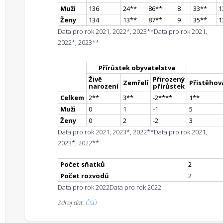
Muži
136
24
*
*
86
*
*
8
33
*
*
1
Ženy
134
13
*
*
87
*
*
9
35
*
*
1
Data pro rok 2021, 2022*, 2023**
Data pro rok 2021,
2022*, 2023**
Přírůstek obyvatelstva
Živě
Přirozený
Zemřelí
Přistěhova
narození
přírůstek
Celkem
2
*
*
3
*
*
-2
**
**
1
*
*
Muži
0
1
-1
5
Ženy
0
2
-2
3
Data pro rok 2021, 2023*, 2022**
Data pro rok 2021,
2023*, 2022**
Počet sňatků
2
Počet rozvodů
2
Data pro rok 2022
Data pro rok 2022
Zdroj dat:
ČSÚ