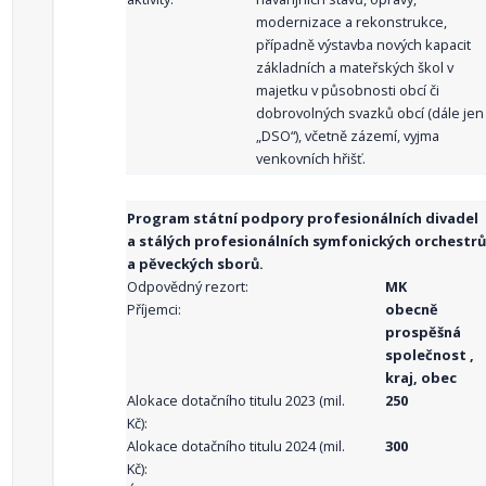
modernizace a rekonstrukce,
případně výstavba nových kapacit
základních a mateřských škol v
majetku v působnosti obcí či
dobrovolných svazků obcí (dále jen
„DSO“), včetně zázemí, vyjma
venkovních hřišť.
Program státní podpory profesionálních divadel
a stálých profesionálních symfonických orchestrů
a pěveckých sborů.
Odpovědný rezort:
MK
Příjemci:
obecně
prospěšná
společnost ,
kraj, obec
Alokace dotačního titulu 2023 (mil.
250
Kč):
Alokace dotačního titulu 2024 (mil.
300
Kč):