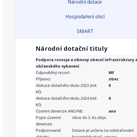
Národní dotace
Hospodaření obcí
SMART
Národní dotační tituly
Podpora rozvoje a obnovy obecní infrastruktury 
občanského vybavení.
Odpovědný rezort:
MF
Příjemci:
obec
Alokace dotačního titulu 2023 (mil.
0
Kč):
Alokace dotačního titulu 2024 (mil.
0
Kč):
Územní dimenze ANO/NE:
ano
Popis územní
obce do 3. tis.obyv.
dimenze:
Podporované
Dotace je určena na odstraňování
aktivity:
havarijních stavů, opravy,