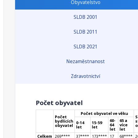
Obyvatelstvo
SLDB 2001
SLDB 2011
SLDB 2021
Nezaměstnanost
Zdravotnictví
Počet obyvatel
Počet obyvatel ve věku
Počet
S
60-
65 a
bydlících
s
0-14
15-59
64
více
obyvatel
o
let
let
let
let
Celkem
269
**
**
37
**
**
173
**
**
17
68
**
**
2