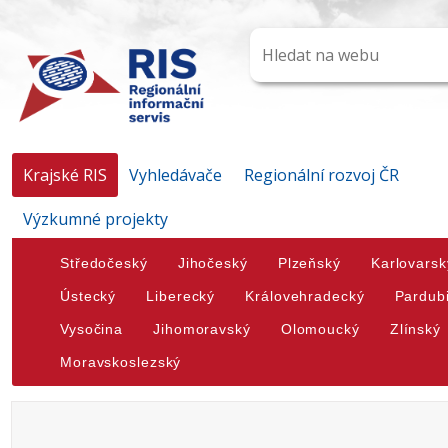
Krajské RIS
Vyhledávače
Regionální rozvoj ČR
Výzkumné projekty
Středočeský
Jihočeský
Plzeňský
Karlovarsk
Ústecký
Liberecký
Královehradecký
Pardub
Vysočina
Jihomoravský
Olomoucký
Zlínský
Moravskoslezský