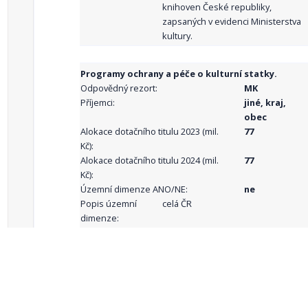
knihoven České republiky,
zapsaných v evidenci Ministerstva
kultury.
Programy ochrany a péče o kulturní statky.
Odpovědný rezort:
MK
Příjemci:
jiné, kraj,
obec
Alokace dotačního titulu 2023 (mil.
77
Kč):
Alokace dotačního titulu 2024 (mil.
77
Kč):
Územní dimenze ANO/NE:
ne
Popis územní
celá ČR
dimenze:
Podporované
aktivity:
celkový počet záznamů: 68