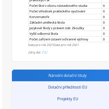
praktických šk
Počet škol v oboru nástavbového studia
0
Počet středisek praktického vyučování
0
Konzervatoře
0
Základní umělecká škola
0
Jazykové školy s právem stát. Zkoušky
0
Vyšší odborná škola
0
Počet zařízení ústavní ochranné výchovy
0
Data pro rok 2021
Data pro rok 2021
Zdroj dat:
ČSÚ
Národní dotační tituly
Dotační příležitosti EU
Projekty EU