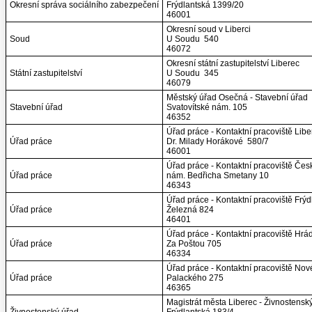
Okresní správa sociálního zabezpečení
Frýdlantská 1399/20
46001
Okresní soud v Liberci
Soud
U Soudu 540
46072
Okresní státní zastupitelství Liberec
Státní zastupitelství
U Soudu 345
46079
Městský úřad Osečná - Stavební úřad
Stavební úřad
Svatovítské nám. 105
46352
Úřad práce - Kontaktní pracoviště Libe
Úřad práce
Dr. Milady Horákové 580/7
46001
Úřad práce - Kontaktní pracoviště Če
Úřad práce
nám. Bedřicha Smetany 10
46343
Úřad práce - Kontaktní pracoviště Frýd
Úřad práce
Železná 824
46401
Úřad práce - Kontaktní pracoviště Hr
Úřad práce
Za Poštou 705
46334
Úřad práce - Kontaktní pracoviště N
Úřad práce
Palackého 275
46365
Magistrát města Liberec - Živnostensk