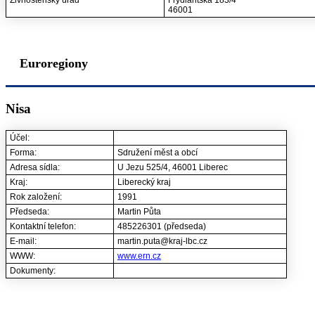
Živnostenský úřad
Frýdlantská 183/4
46001
Euroregiony
Nisa
Účel:
Forma:
Sdružení měst a obcí
Adresa sídla:
U Jezu 525/4, 46001 Liberec
Kraj:
Liberecký kraj
Rok založení:
1991
Předseda:
Martin Půta
Kontaktní telefon:
485226301 (předseda)
E-mail:
martin.puta@kraj-lbc.cz
WWW:
www.ern.cz
Dokumenty: