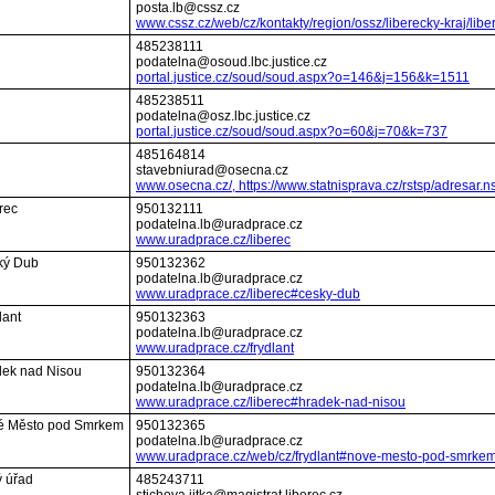
posta.lb@cssz.cz
www.cssz.cz/web/cz/kontakty/region/ossz/liberecky-kraj/lib
485238111
podatelna@osoud.lbc.justice.cz
portal.justice.cz/soud/soud.aspx?o=146&j=156&k=1511
485238511
podatelna@osz.lbc.justice.cz
portal.justice.cz/soud/soud.aspx?o=60&j=70&k=737
485164814
stavebniurad@osecna.cz
www.osecna.cz/, https://www.statnisprava.cz/rstsp/adresar.n
rec
950132111
podatelna.lb@uradprace.cz
www.uradprace.cz/liberec
ský Dub
950132362
podatelna.lb@uradprace.cz
www.uradprace.cz/liberec#cesky-dub
lant
950132363
podatelna.lb@uradprace.cz
www.uradprace.cz/frydlant
ádek nad Nisou
950132364
podatelna.lb@uradprace.cz
www.uradprace.cz/liberec#hradek-nad-nisou
ové Město pod Smrkem
950132365
podatelna.lb@uradprace.cz
www.uradprace.cz/web/cz/frydlant#nove-mesto-pod-smrke
ý úřad
485243711