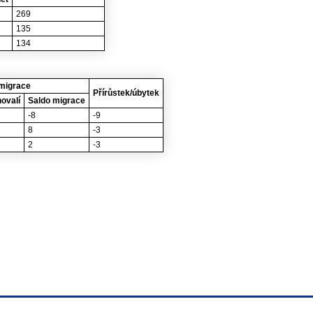
269
135
134
migrace
Přírůstek/úbytek
ovalí
Saldo migrace
-8
-9
8
-3
2
-3