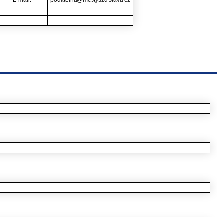
E-mail:
podatelna@mestyszdislava.cz