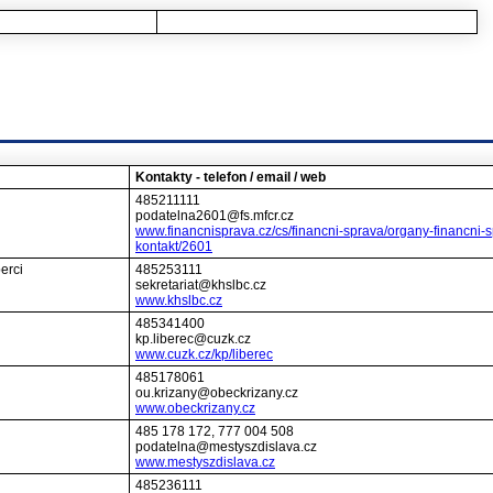
Kontakty - telefon / email / web
485211111
podatelna2601@fs.mfcr.cz
www.financnisprava.cz/cs/financni-sprava/organy-financni-s
kontakt/2601
erci
485253111
sekretariat@khslbc.cz
www.khslbc.cz
485341400
kp.liberec@cuzk.cz
www.cuzk.cz/kp/liberec
485178061
ou.krizany@obeckrizany.cz
www.obeckrizany.cz
485 178 172, 777 004 508
podatelna@mestyszdislava.cz
www.mestyszdislava.cz
485236111