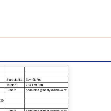
Starosta/tka:
Zbyněk Fetr
Telefon:
724 179 358
E-mail:
podatelna@mestyszdislava.cz
:30