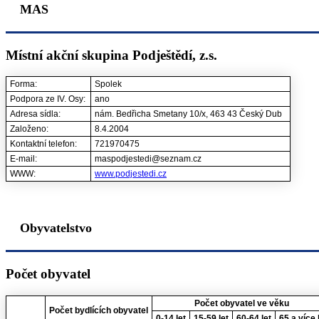
MAS
Místní akční skupina Podještědí, z.s.
Forma:
Spolek
Podpora ze IV. Osy:
ano
Adresa sídla:
nám. Bedřicha Smetany 10/x, 463 43 Český Dub
Založeno:
8.4.2004
Kontaktní telefon:
721970475
E-mail:
maspodjestedi@seznam.cz
WWW:
www.podjestedi.cz
Obyvatelstvo
Počet obyvatel
Počet obyvatel ve věku
Počet bydlících obyvatel
0-14 let
15-59 let
60-64 let
65 a více 