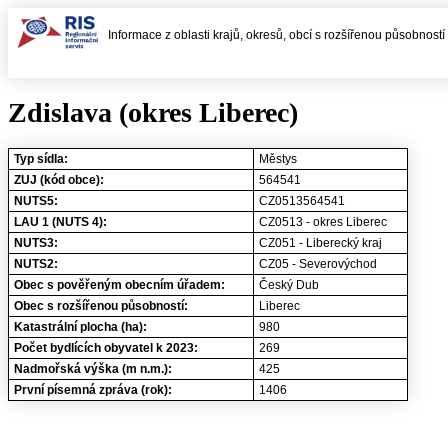
Informace z oblasti krajů, okresů, obcí s rozšířenou působnost
Zdislava (okres Liberec)
Typ sídla:
Městys
ZUJ (kód obce):
564541
NUTS5:
CZ0513564541
LAU 1 (NUTS 4):
CZ0513 - okres Liberec
NUTS3:
CZ051 - Liberecký kraj
NUTS2:
CZ05 - Severovýchod
Obec s pověřeným obecním úřadem:
Český Dub
Obec s rozšířenou působností:
Liberec
Katastrální plocha (ha):
980
Počet bydlících obyvatel k 2023:
269
Nadmořská výška (m n.m.):
425
První písemná zpráva (rok):
1406