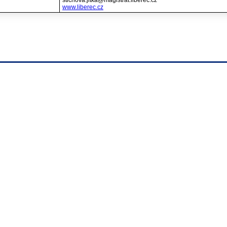
stichova.jitka@magistrat.liberec.cz
www.liberec.cz