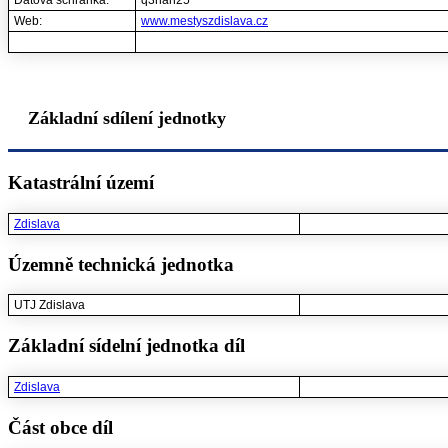
Datová schránka:
q3han25
Web:
www.mestyszdislava.cz
Základní sdílení jednotky
Katastrální území
Zdislava
Územně technická jednotka
UTJ Zdislava
Základní sídelní jednotka díl
Zdislava
Část obce díl