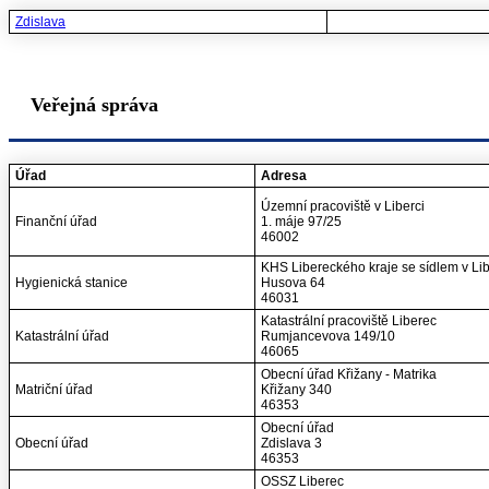
Zdislava
Veřejná správa
Úřad
Adresa
Územní pracoviště v Liberci
Finanční úřad
1. máje 97/25
46002
KHS Libereckého kraje se sídlem v Lib
Hygienická stanice
Husova 64
46031
Katastrální pracoviště Liberec
Katastrální úřad
Rumjancevova 149/10
46065
Obecní úřad Křižany - Matrika
Matriční úřad
Křižany 340
46353
Obecní úřad
Obecní úřad
Zdislava 3
46353
OSSZ Liberec