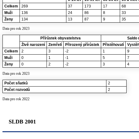
Celkem
269
37
173
17
68
Muži
136
24
86
8
33
Ženy
134
13
87
9
35
Data pro rok 2023
Přírůstek obyvatelstva
Saldo 
Živě narození
Zemřelí
Přirozený přírůstek
Přistěhovalí
Vystěh
Celkem
2
3
-2
1
9
Muži
0
1
-1
5
7
Ženy
0
2
-2
3
4
Data pro rok 2023
Počet sňatků
2
Počet rozvodů
2
Data pro rok 2022
SLDB 2001