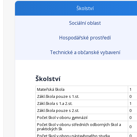
Školství
Sociální oblast
Hospodářské prostředí
Technické a občanské vybavení
Školství
Mateřská škola
1
Zákl.škola pouze s 1.st.
0
Zákl.škola s 1.a 2.st.
1
Zákl.škola pouze s 2.st.
0
Počet škol v oboru gymnázií
0
Počet škol v oboru středních odborných škol a
0
praktických šk
Počet škol v oboru nástavbového studia
0