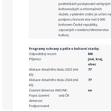
podmínkách poskytování veřejných
knihovnických a informačních
služeb, v platném znění. Je určen n
podporu činnosti více než 6 000
knihoven České republiky,
zapsaných v evidenci Ministerstva
kultury.
Programy ochrany a péče o kulturní statky.
Odpovědný rezort:
MK
Příjemci:
jiné, kraj,
obec
Alokace dotačního titulu 2023 (mil.
77
Kč):
Alokace dotačního titulu 2024 (mil.
77
Kč):
Územní dimenze ANO/NE:
ne
Popis územní
celá ČR
dimenze:
Podporované