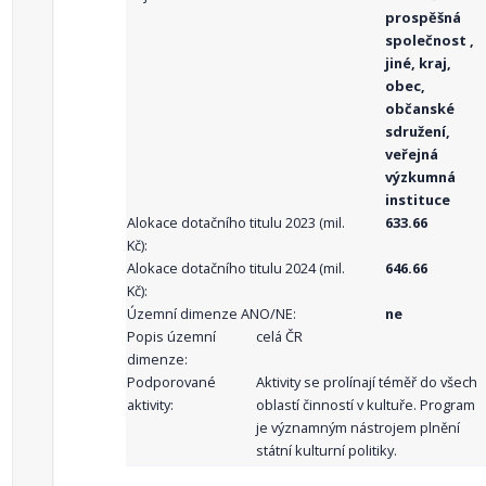
prospěšná
společnost ,
jiné, kraj,
obec,
občanské
sdružení,
veřejná
výzkumná
instituce
Alokace dotačního titulu 2023 (mil.
633.66
Kč):
Alokace dotačního titulu 2024 (mil.
646.66
Kč):
Územní dimenze ANO/NE:
ne
Popis územní
celá ČR
dimenze:
Podporované
Aktivity se prolínají téměř do všech
aktivity:
oblastí činností v kultuře. Program
je významným nástrojem plnění
státní kulturní politiky.