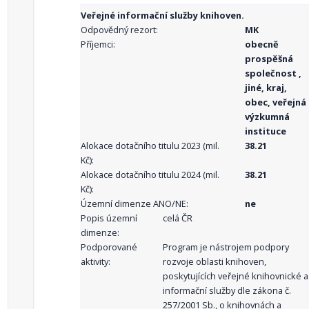
Veřejné informační služby knihoven.
Odpovědný rezort:
MK
Příjemci:
obecně
prospěšná
společnost ,
jiné, kraj,
obec, veřejná
výzkumná
instituce
Alokace dotačního titulu 2023 (mil.
38.21
Kč):
Alokace dotačního titulu 2024 (mil.
38.21
Kč):
Územní dimenze ANO/NE:
ne
Popis územní
celá ČR
dimenze:
Podporované
Program je nástrojem podpory
aktivity:
rozvoje oblasti knihoven,
poskytujících veřejné knihovnické a
informační služby dle zákona č.
257/2001 Sb., o knihovnách a