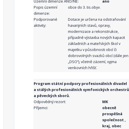
Územní dimenze ANO/NE:
ano
Popis územní
obce do 3. tis.obyv.
dimenze:
Podporované
Dotace je určena na odstraňování
aktivity:
havarijních stavů, opravy,
modernizace a rekonstrukce,
případně výstavba nových kapacit
základních a mateřských škol v
majetku v působnosti obcí či
dobrovolných svazků obcí (dále jen
„DSO“), včetně zázemí, vyjma
venkovních hřišť.
Program státní podpory profesionálních divadel
a stálých profesionálních symfonických orchestrů
a pěveckých sborů.
Odpovědný rezort:
MK
Příjemci:
obecně
prospěšná
společnost ,
kraj, obec