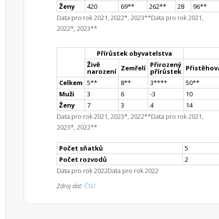
Ženy
420
69
*
*
262
*
*
28
96
*
*
Data pro rok 2021, 2022*, 2023**
Data pro rok 2021,
2022*, 2023**
Přírůstek obyvatelstva
Živě
Přirozený
Zemřelí
Přistěhova
narození
přírůstek
Celkem
5
*
*
8
*
*
3
**
**
50
*
*
Muži
3
6
-3
10
Ženy
7
3
4
14
Data pro rok 2021, 2023*, 2022**
Data pro rok 2021,
2023*, 2022**
Počet sňatků
5
Počet rozvodů
2
Data pro rok 2022
Data pro rok 2022
Zdroj dat:
ČSÚ