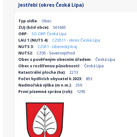
Jestřebí (okres Česká Lípa)
Typ sídla:
Obec
ZUJ (kód obce):
561665
ORP:
SO ORP Česká Lípa
LAU 1 (NUTS 4):
CZ0511 - okres Česká Lípa
NUTS 3:
CZ051 - Liberecký kraj
NUTS2:
CZ05 - Severovýchod
Obec s pověřeným obecním úřadem:
Česká Lípa
Obec s rozšířenou působností:
Česká Lípa
Katastrální plocha (ha):
2213
Počet bydlících obyvatel k 2023:
853
Nadmořská výška (m n.m.):
259
První písemná zpráva (rok):
1295