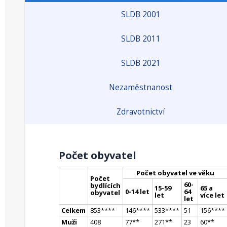
SLDB 2001
SLDB 2011
SLDB 2021
Nezaměstnanost
Zdravotnictví
Počet obyvatel
Počet obyvatel ve věku
Počet
60-
bydlících
15-59
65 a
0-14 let
64
obyvatel
let
více let
let
Celkem
853
**
**
146
**
**
533
**
**
51
156
**
**
Muži
408
77
*
*
271
*
*
23
60
*
*