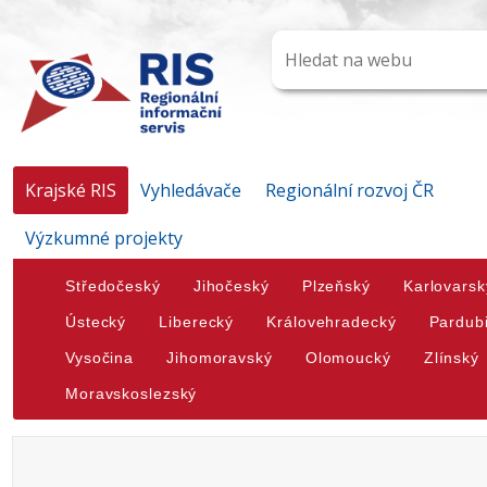
Krajské RIS
Vyhledávače
Regionální rozvoj ČR
Výzkumné projekty
Středočeský
Jihočeský
Plzeňský
Karlovarsk
Ústecký
Liberecký
Královehradecký
Pardub
Vysočina
Jihomoravský
Olomoucký
Zlínský
Moravskoslezský