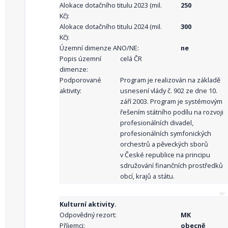
Alokace dotačního titulu 2023 (mil.
250
Kč):
Alokace dotačního titulu 2024 (mil.
300
Kč):
Územní dimenze ANO/NE:
ne
Popis územní
celá ČR
dimenze:
Podporované
Program je realizován na základě
aktivity:
usnesení vlády č. 902 ze dne 10.
září 2003. Program je systémovým
řešením státního podílu na rozvoji
profesionálních divadel,
profesionálních symfonických
orchestrů a pěveckých sborů
v České republice na principu
sdružování finančních prostředků
obcí, krajů a státu.
Kulturní aktivity.
Odpovědný rezort:
MK
Příjemci:
obecně