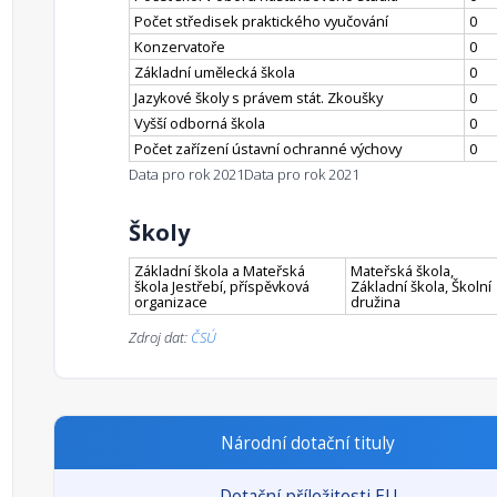
Počet středisek praktického vyučování
0
Konzervatoře
0
Základní umělecká škola
0
Jazykové školy s právem stát. Zkoušky
0
Vyšší odborná škola
0
Počet zařízení ústavní ochranné výchovy
0
Data pro rok 2021
Data pro rok 2021
Školy
Základní škola a Mateřská
Mateřská škola,
škola Jestřebí, příspěvková
Základní škola, Školní
organizace
družina
Zdroj dat:
ČSÚ
Národní dotační tituly
Dotační příležitosti EU