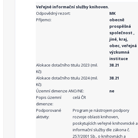
Veřejné informační služby knihoven.
Odpovědný rezort:
MK
Příjemci:
obecně
prospěšná
společnost ,
jiné, kraj,
obec, veřejná
výzkumná
instituce
Alokace dotačního titulu 2023 (mil.
38.21
Kč):
Alokace dotačního titulu 2024 (mil.
38.21
Kč):
Územní dimenze ANO/NE:
ne
Popis územní
celá ČR
dimenze:
Podporované
Program je nástrojem podpory
aktivity:
rozvoje oblasti knihoven,
poskytujících veřejné knihovnické a
informační služby dle zákona č.
257/2001 Sb., o knihovnách a