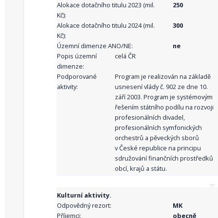
Alokace dotačního titulu 2023 (mil.
250
Kč):
Alokace dotačního titulu 2024 (mil.
300
Kč):
Územní dimenze ANO/NE:
ne
Popis územní
celá ČR
dimenze:
Podporované
Program je realizován na základě
aktivity:
usnesení vlády č. 902 ze dne 10.
září 2003. Program je systémovým
řešením státního podílu na rozvoji
profesionálních divadel,
profesionálních symfonických
orchestrů a pěveckých sborů
v České republice na principu
sdružování finančních prostředků
obcí, krajů a státu.
Kulturní aktivity.
Odpovědný rezort:
MK
Příjemci:
obecně