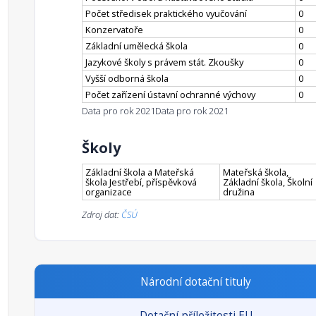
Počet středisek praktického vyučování
0
Konzervatoře
0
Základní umělecká škola
0
Jazykové školy s právem stát. Zkoušky
0
Vyšší odborná škola
0
Počet zařízení ústavní ochranné výchovy
0
Data pro rok 2021
Data pro rok 2021
Školy
Základní škola a Mateřská
Mateřská škola,
škola Jestřebí, příspěvková
Základní škola, Školní
organizace
družina
Zdroj dat:
ČSÚ
Národní dotační tituly
Dotační příležitosti EU