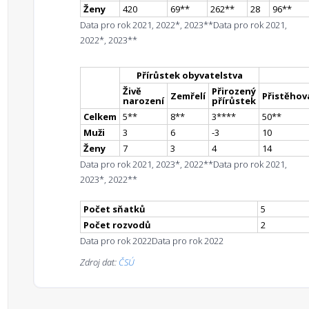
Ženy
420
69
*
*
262
*
*
28
96
*
*
Data pro rok 2021, 2022*, 2023**
Data pro rok 2021,
2022*, 2023**
Přírůstek obyvatelstva
Živě
Přirozený
Zemřelí
Přistěhova
narození
přírůstek
Celkem
5
*
*
8
*
*
3
**
**
50
*
*
Muži
3
6
-3
10
Ženy
7
3
4
14
Data pro rok 2021, 2023*, 2022**
Data pro rok 2021,
2023*, 2022**
Počet sňatků
5
Počet rozvodů
2
Data pro rok 2022
Data pro rok 2022
Zdroj dat:
ČSÚ