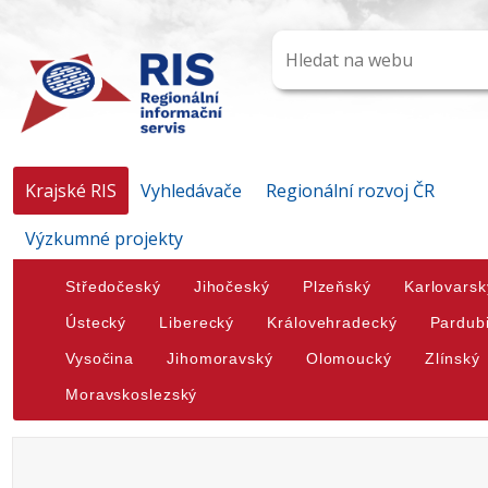
Krajské RIS
Vyhledávače
Regionální rozvoj ČR
Výzkumné projekty
Středočeský
Jihočeský
Plzeňský
Karlovarsk
Ústecký
Liberecký
Královehradecký
Pardub
Vysočina
Jihomoravský
Olomoucký
Zlínský
Moravskoslezský