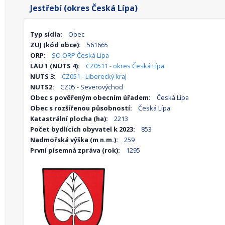
Jestřebí (okres Česká Lípa)
Typ sídla:
Obec
ZUJ (kód obce):
561665
ORP:
SO ORP Česká Lípa
LAU 1 (NUTS 4):
CZ0511 - okres Česká Lípa
NUTS 3:
CZ051 - Liberecký kraj
NUTS2:
CZ05 - Severovýchod
Obec s pověřeným obecním úřadem:
Česká Lípa
Obec s rozšířenou působností:
Česká Lípa
Katastrální plocha (ha):
2213
Počet bydlících obyvatel k 2023:
853
Nadmořská výška (m n.m.):
259
První písemná zpráva (rok):
1295