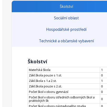
Školství
Sociální oblast
Hospodářské prostředí
Technické a občanské vybavení
Školství
Mateřská škola
1
Zákl.škola pouze s 1.st.
0
Zákl.škola s 1.a 2.st.
1
Zákl.škola pouze s 2.st.
0
Počet škol v oboru gymnázií
0
Počet škol v oboru středních odborných škol a
0
praktických šk
Počet škol v oboru nástavbového studia
0