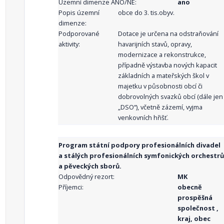
Územní dimenze ANO/NE:
ano
Popis územní
obce do 3. tis.obyv.
dimenze:
Podporované
Dotace je určena na odstraňování
aktivity:
havarijních stavů, opravy,
modernizace a rekonstrukce,
případně výstavba nových kapacit
základních a mateřských škol v
majetku v působnosti obcí či
dobrovolných svazků obcí (dále jen
„DSO“), včetně zázemí, vyjma
venkovních hřišť.
Program státní podpory profesionálních divadel
a stálých profesionálních symfonických orchestrů
a pěveckých sborů.
Odpovědný rezort:
MK
Příjemci:
obecně
prospěšná
společnost ,
kraj, obec