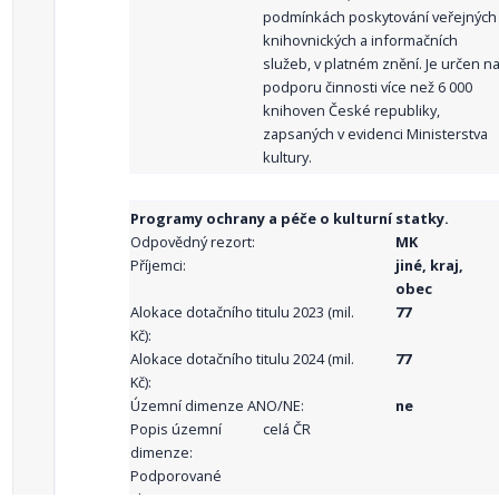
podmínkách poskytování veřejných
knihovnických a informačních
služeb, v platném znění. Je určen n
podporu činnosti více než 6 000
knihoven České republiky,
zapsaných v evidenci Ministerstva
kultury.
Programy ochrany a péče o kulturní statky.
Odpovědný rezort:
MK
Příjemci:
jiné, kraj,
obec
Alokace dotačního titulu 2023 (mil.
77
Kč):
Alokace dotačního titulu 2024 (mil.
77
Kč):
Územní dimenze ANO/NE:
ne
Popis územní
celá ČR
dimenze:
Podporované