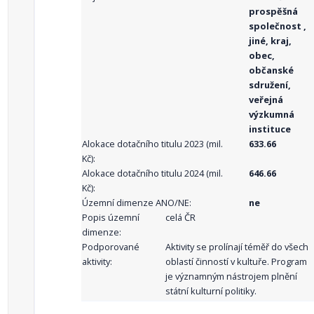
prospěšná
společnost ,
jiné, kraj,
obec,
občanské
sdružení,
veřejná
výzkumná
instituce
Alokace dotačního titulu 2023 (mil.
633.66
Kč):
Alokace dotačního titulu 2024 (mil.
646.66
Kč):
Územní dimenze ANO/NE:
ne
Popis územní
celá ČR
dimenze:
Podporované
Aktivity se prolínají téměř do všech
aktivity:
oblastí činností v kultuře. Program
je významným nástrojem plnění
státní kulturní politiky.