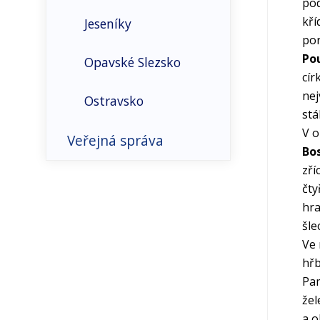
pod
kří
Jeseníky
por
Po
Opavské Slezsko
cír
nej
Ostravsko
stá
V o
Poodří
Veřejná správa
Bo
zří
Správní členění
Těšínské Slezsko
čty
hra
Obce
Střední Morava
šle
Ve 
Obce s rozšíř.
Střední Morava-Haná
hřb
působností
Pa
žel
Okresy
a o