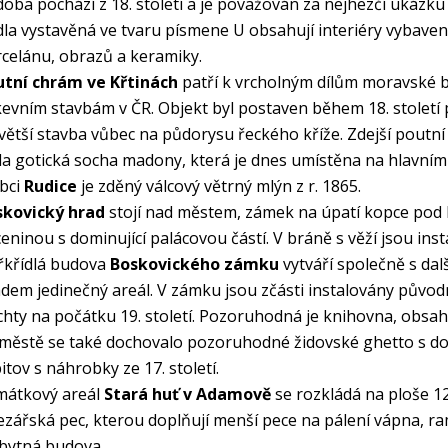
oba pochází z 18. století a je považován za nejhezčí ukázk
dla vystavěná ve tvaru písmene U obsahují interiéry vybave
celánu, obrazů a keramiky.
utní chrám ve Křtinách
patří k vrcholným dílům moravské b
kevním stavbám v ČR. Objekt byl postaven během 18. století po
větší stavba vůbec na půdorysu řeckého kříže. Zdejší poutní
la gotická socha madony, která je dnes umístěna na hlavní
bci
Rudice
je zděný válcový větrný mlýn z r. 1865.
skovický hrad
stojí nad městem, zámek na úpatí kopce pod h
ceninou s dominující palácovou částí. V bráně s věží jsou in
řkřídlá budova
Boskovického zámku
vytváří společně s da
dem jedinečný areál. V zámku jsou zčásti instalovány původní
chty na počátku 19. století. Pozoruhodná je knihovna, obsahu
městě se také dochovalo pozoruhodné židovské ghetto s domy
itov s náhrobky ze 17. století.
mátkový areál
Stará huť v Adamově
se rozkládá na ploše 1
ezářská pec, kterou doplňují menší pece na pálení vápna,
bytná budova.