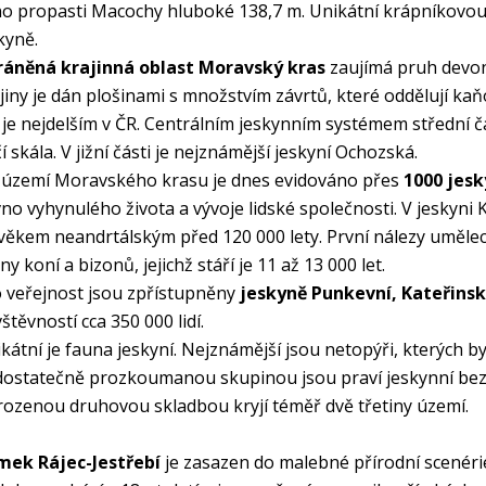
no propasti Macochy hluboké 138,7 m. Unikátní krápníkovou
kyně.
ráněná krajinná oblast Moravský kras
zaujímá pruh devon
jiny je dán plošinami s množstvím závrtů, které oddělují kaň
je nejdelším v ČR. Centrálním jeskynním systémem střední č
í skála. V jižní části je nejznámější jeskyní Ochozská.
území Moravského krasu je dnes evidováno přes
1000 jesk
no vyhynulého života a vývoje lidské společnosti. V jeskyni K
věkem neandrtálským před 120 000 lety. První nálezy umělec
iny koní a bizonů, jejichž stáří je 11 až 13 000 let.
 veřejnost jsou zpřístupněny
jeskyně Punkevní, Kateřins
štěvností cca 350 000 lidí.
kátní je fauna jeskyní. Nejznámější jsou netopýři, kterých b
ostatečně prozkoumanou skupinou jsou praví jeskynní bezob
rozenou druhovou skladbou kryjí téměř dvě třetiny území.
mek Rájec-Jestřebí
je zasazen do malebné přírodní scenérie