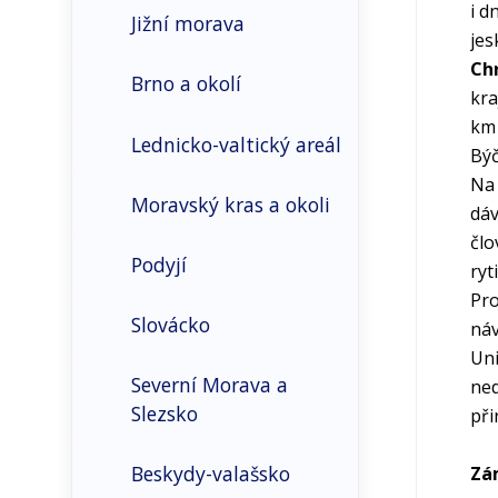
i d
Jižní morava
jes
Sociální prostředí
Ch
Brno a okolí
kra
Bydlení
km 
Lednicko-valtický areál
Býč
Obyvatelstvo
Na 
Moravský kras a okoli
dáv
Příjemci a průměrné
člo
výše důchodů
Podyjí
ryt
Pro
Základní demografické
Slovácko
náv
údaje
Uni
Severní Morava a
ned
Slezsko
při
Beskydy-valašsko
Zá