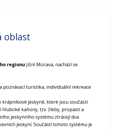
á oblast
ého regionu
Jižní Morava
, nachází se
 poznávací turistika, individuální rekreace
o krápníkové jeskyně, které jsou součástí
 hluboké kaňony, tzv. žleby, propasti a
ího jeskynního systému ztrácejí dva
evních jeskyní. Součástí tohoto systému je