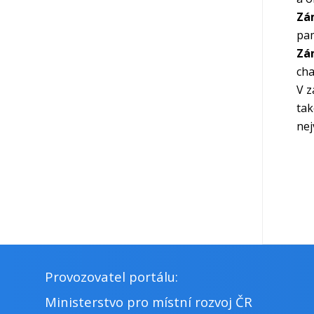
Zá
Územní členění - mapy
pam
Zá
cha
V z
tak
nej
Provozovatel portálu:
Ministerstvo pro místní rozvoj ČR