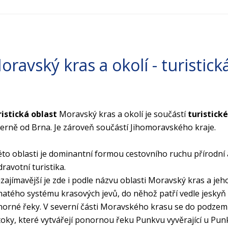
oravský kras a okolí - turistick
istická oblast
Moravský kras a okolí je součástí
turistick
erně od Brna. Je zároveň součástí Jihomoravského kraje.
éto oblasti je dominantní formou cestovního ruchu přírodní a
dravotní turistika.
zajímavější je zde i podle názvu oblasti Moravský kras a jeh
atého systému krasových jevů, do něhož patří vedle jeskyň i
orné řeky. V severní části Moravského krasu se do podzemn
oky, které vytvářejí ponornou řeku Punkvu vyvěrající u Punk