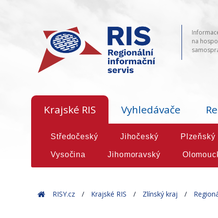
Informace
na hospod
samosprá
Krajské RIS
Vyhledávače
Re
Středočeský
Jihočeský
Plzeňský
Vysočina
Jihomoravský
Olomouc
Home
RISY.cz
Krajské RIS
Zlínský kraj
Regioná