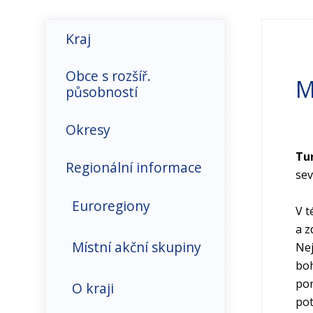
Kraj
Hospodářské prostředí
Obce s rozšíř.
M
působností
Infrastruktura-
doprava, ICT
Okresy
Tur
Makroekonomické
Regionální informace
sev
ukazatele
Euroregiony
V t
Organizační struktura
a z
Místní akční skupiny
Nej
Přímé zahraniční
boh
investice
pon
O kraji
pot
Trh práce