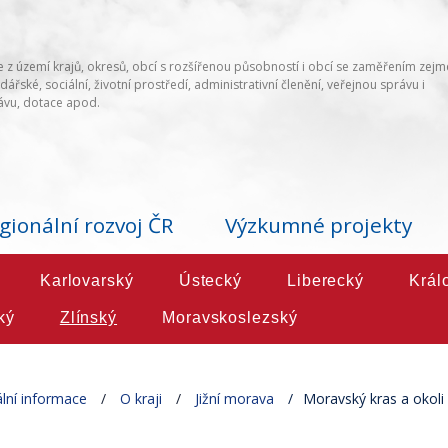
 z území krajů, okresů, obcí s rozšířenou působností i obcí se zaměřením zej
ářské, sociální, životní prostředí, administrativní členění, veřejnou správu i
vu, dotace apod.
gionální rozvoj ČR
Výzkumné projekty
Karlovarský
Ústecký
Liberecký
Král
ký
Zlínský
Moravskoslezský
lní informace
O kraji
Jižní morava
Moravský kras a okoli