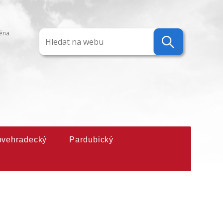
ména
ovehradecký
Pardubický