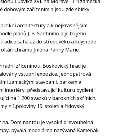
u slohu Ludvíka XVI. na Moravě. Tři zámecká
né dobovým zařízením a jsou zde sbírky
arokní architektury a k nejkrásnějším
dle plánů J. B. Santiniho a je to jeho
 tradice sahá až do středověku a kdysi zde
m oltáři chrámu Jména Panny Marie.
radní zříceninou. Boskovický hrad je
stalovány vstupní expozice. Jednopatrová
lšími zámeckými stavbami, parkem a
 interiéry, představující kulturu bydlení
jící na 1 200 svazků v barokních skříních.
 z 1.poloviny 19. století a židovský
2 ha. Dominantou je vysoká dřevouhelná
 rampy, bývalá modelárna nazývaná Kameňák