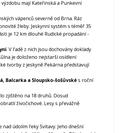
 výzdobu mají Kateřinská a Punkevní
ských vápenců severně od Brna. Ráz
onovité žleby. Jeskynní systém s téměř 35
ásti je 12 km dlouhé Rudické propadání -
yní
. V řadě z nich jsou dochovány doklady
ůlna je doloženo nejstarší osídlení
ké tvorby z jeskyně Pekárna představují
ká, Balcarka a Sloupsko-šošůvské
s roční
ylo zjištěno na 18 druhů. Dosud
ratlí živočichové. Lesy s převážně
 nad údolím řeky Svitavy. Jeho dnešní