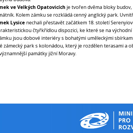
mek ve Velkých Opatovicích
je tvořen dvěma bloky budov, 
átník. Kolem zámku se rozkládá cenný anglický park. Uvnitř
mek Lysice
nechali přestavět začátkem 18. století Serenyio
rakteristickou čtyřkřídlou dispozici, ke které se na východ
ámku jsou dobové interiéry s bohatými uměleckými sbírkami. 
é zámecký park s kolonádou, který je rozdělen terasami a ob
významnější památky jižní Moravy.