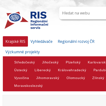
Krajské RIS
Vyhledávače
Regionální rozvoj ČR
Výzkumné projekty
Středočeský
Jihočeský
Plzeňský
Karlovarsk
Ústecký
Liberecký
Královehradecký
Pardub
Vysočina
Jihomoravský
Olomoucký
Zlínský
Moravskoslezský