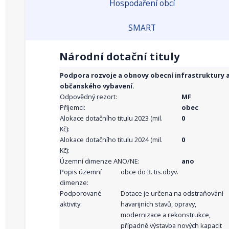
Hospodaření obcí
SMART
Národní dotační tituly
Podpora rozvoje a obnovy obecní infrastruktury 
občanského vybavení.
Odpovědný rezort:
MF
Příjemci:
obec
Alokace dotačního titulu 2023 (mil.
0
Kč):
Alokace dotačního titulu 2024 (mil.
0
Kč):
Územní dimenze ANO/NE:
ano
Popis územní
obce do 3. tis.obyv.
dimenze:
Podporované
Dotace je určena na odstraňování
aktivity:
havarijních stavů, opravy,
modernizace a rekonstrukce,
případně výstavba nových kapacit