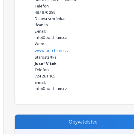
Telefon:
487 870 289
Datová schránka:
jfcan3n
E-mail:
info@ou-chlum.cz
Web:
www.ou-chlum.cz
Starosta/tka:
Josef Vítek
Telefon:
724 261 165
E-mail:
info@ou-chlum.cz
Obyvatelstvo