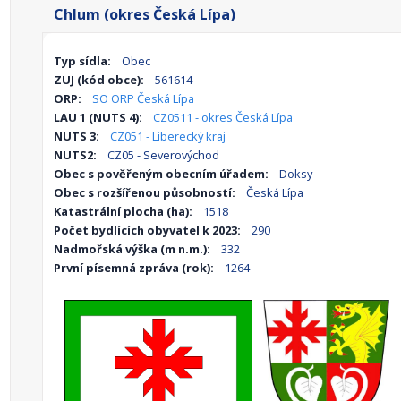
Chlum (okres Česká Lípa)
Typ sídla:
Obec
ZUJ (kód obce):
561614
ORP:
SO ORP Česká Lípa
LAU 1 (NUTS 4):
CZ0511 - okres Česká Lípa
NUTS 3:
CZ051 - Liberecký kraj
NUTS2:
CZ05 - Severovýchod
Obec s pověřeným obecním úřadem:
Doksy
Obec s rozšířenou působností:
Česká Lípa
Katastrální plocha (ha):
1518
Počet bydlících obyvatel k 2023:
290
Nadmořská výška (m n.m.):
332
První písemná zpráva (rok):
1264