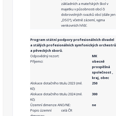
základních a mateřských škol v
majetku v působnosti obcí či
dobrovolných svazků obcí (dále jen
„DSO“), včetně zázemí, vyjma
venkovních hřišť.
Program státní podpory profesionálních divadel
a stálých profesionálních symfonických orchestrů
a pěveckých sborů.
Odpovědný rezort:
MK
Příjemci:
obecně
prospěšná
společnost ,
kraj, obec
Alokace dotačního titulu 2023 (mil.
250
Kč):
Alokace dotačního titulu 2024 (mil.
300
Kč):
Územní dimenze ANO/NE:
ne
Popis územní
celá ČR
dimenze: