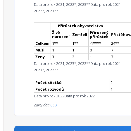
Data pro rok 2021, 2022*, 2023**
Data pro rok 2021,
2022*, 2023**
Přírůstek obyvatelstva
Živě
Přirozený
Zemřelí
Přistěhova
narození
přírůstek
Celkem
1
*
*
1
*
*
-1
**
**
24
*
*
Muži
1
1
0
7
Ženy
3
2
1
7
Data pro rok 2021, 2023*, 2022**
Data pro rok 2021,
2023*, 2022**
Počet sňatků
2
Počet rozvodů
1
Data pro rok 2022
Data pro rok 2022
Zdroj dat:
ČSÚ