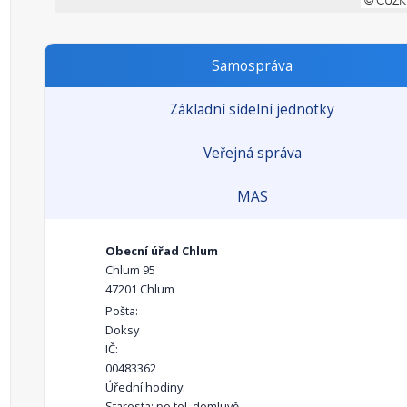
Samospráva
Základní sídelní jednotky
Veřejná správa
MAS
Obecní úřad Chlum
Chlum 95
47201 Chlum
Pošta:
Doksy
IČ:
00483362
Úřední hodiny:
Starosta: po tel. domluvě