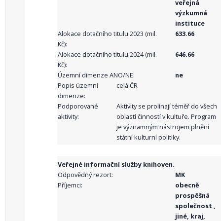
veřejná
výzkumná
instituce
Alokace dotačního titulu 2023 (mil.
633.66
Kč):
Alokace dotačního titulu 2024 (mil.
646.66
Kč):
Územní dimenze ANO/NE:
ne
Popis územní
celá ČR
dimenze:
Podporované
Aktivity se prolínají téměř do všech
aktivity:
oblastí činností v kultuře. Program
je významným nástrojem plnění
státní kulturní politiky.
Veřejné informační služby knihoven.
Odpovědný rezort:
MK
Příjemci:
obecně
prospěšná
společnost ,
jiné, kraj,