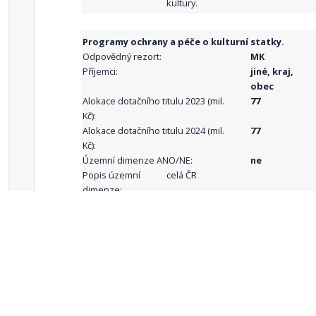
kultury.
Programy ochrany a péče o kulturní statky.
Odpovědný rezort:
MK
Příjemci:
jiné, kraj,
obec
Alokace dotačního titulu 2023 (mil.
77
Kč):
Alokace dotačního titulu 2024 (mil.
77
Kč):
Územní dimenze ANO/NE:
ne
Popis územní
celá ČR
dimenze:
Podporované
aktivity:
celkový počet záznamů: 68
1
2
3
4
5
…