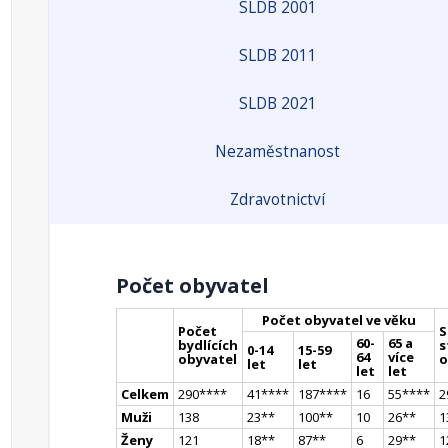
SLDB 2001
SLDB 2011
SLDB 2021
Nezaměstnanost
Zdravotnictví
Počet obyvatel
Počet obyvatel ve věku
Počet
S
60-
65 a
bydlících
s
0-14
15-59
64
více
obyvatel
o
let
let
let
let
Celkem
290
**
**
41
**
**
187
**
**
16
55
**
**
2
Muži
138
23
*
*
100
*
*
10
26
*
*
1
Ženy
121
18
*
*
87
*
*
6
29
*
*
1