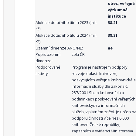
obec, veřejná
výzkumná
instituce
Alokace dotačního titulu 2023 (mil.
38.21
Kč):
Alokace dotačního titulu 2024 (mil.
38.21
Kč):
Územní dimenze ANO/NE:
ne
Popis územní
celá ČR
dimenze:
Podporované
Program je nástrojem podpory
aktivity:
rozvoje oblasti knihoven,
poskytujících veřejné knihovnické a
informační služby dle zákona č.
257/2001 Sb., o knihovnách a
podmínkách poskytování veřejných
knihovnických a informačních
služeb, v platném znění. Je určen n
podporu činnosti více než 6 000
knihoven České republiky,
zapsaných v evidenci Ministerstva