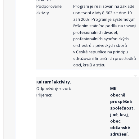
Podporované
Program je realizován na základě
aktivity:
usnesení vlády č. 902 ze dne 10.
září 2003. Program je systémovým
řešením státního podílu na rozvoji
profesionálních divadel,
profesionálních symfonických
orchestrů a pěveckých sborů
v České republice na principu
sdružování finančních prostředků
obcí, krajů a státu.
Kulturní aktivity.
Odpovědný rezort:
MK
Příjemci:
obecně
prospěšná
společnost ,
jiné, kraj,
obec,
občanské
sdružení,