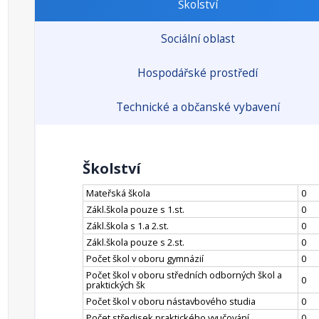
Školství
Sociální oblast
Hospodářské prostředí
Technické a občanské vybavení
Školství
Mateřská škola
0
Zákl.škola pouze s 1.st.
0
Zákl.škola s 1.a 2.st.
0
Zákl.škola pouze s 2.st.
0
Počet škol v oboru gymnázií
0
Počet škol v oboru středních odborných škol a
0
praktických šk
Počet škol v oboru nástavbového studia
0
Počet středisek praktického vyučování
0