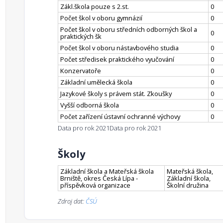
Zákl.škola pouze s 2.st.
0
Počet škol v oboru gymnázií
0
Počet škol v oboru středních odborných škol a
0
praktických šk
Počet škol v oboru nástavbového studia
0
Počet středisek praktického vyučování
0
Konzervatoře
0
Základní umělecká škola
0
Jazykové školy s právem stát. Zkoušky
0
Vyšší odborná škola
0
Počet zařízení ústavní ochranné výchovy
0
Data pro rok 2021
Data pro rok 2021
Školy
Základní škola a Mateřská škola
Mateřská škola,
Brniště, okres Česká Lípa -
Základní škola,
příspěvková organizace
Školní družina
Zdroj dat:
ČSÚ