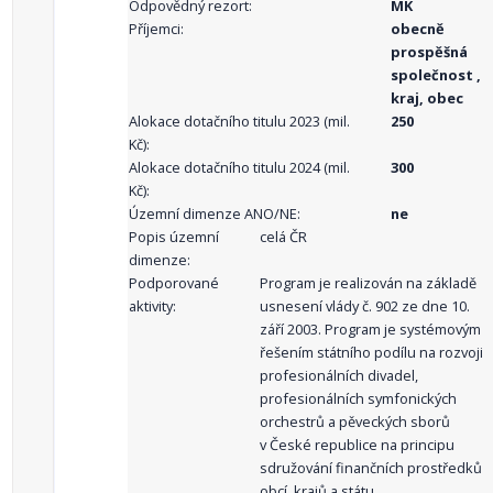
Odpovědný rezort:
MK
Příjemci:
obecně
prospěšná
společnost ,
kraj, obec
Alokace dotačního titulu 2023 (mil.
250
Kč):
Alokace dotačního titulu 2024 (mil.
300
Kč):
Územní dimenze ANO/NE:
ne
Popis územní
celá ČR
dimenze:
Podporované
Program je realizován na základě
aktivity:
usnesení vlády č. 902 ze dne 10.
září 2003. Program je systémovým
řešením státního podílu na rozvoji
profesionálních divadel,
profesionálních symfonických
orchestrů a pěveckých sborů
v České republice na principu
sdružování finančních prostředků
obcí, krajů a státu.