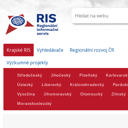
Krajské RIS
Vyhledávače
Regionální rozvoj ČR
Výzkumné projekty
Středočeský
Jihočeský
Plzeňský
Karlovarsk
Ústecký
Liberecký
Královehradecký
Pardub
Vysočina
Jihomoravský
Olomoucký
Zlínský
Moravskoslezský