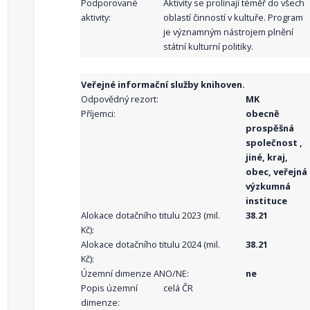
Podporované
Aktivity se prolínají téměř do všech
aktivity:
oblastí činností v kultuře. Program
je významným nástrojem plnění
státní kulturní politiky.
Veřejné informační služby knihoven.
Odpovědný rezort:
MK
Příjemci:
obecně
prospěšná
společnost ,
jiné, kraj,
obec, veřejná
výzkumná
instituce
Alokace dotačního titulu 2023 (mil.
38.21
Kč):
Alokace dotačního titulu 2024 (mil.
38.21
Kč):
Územní dimenze ANO/NE:
ne
Popis územní
celá ČR
dimenze: