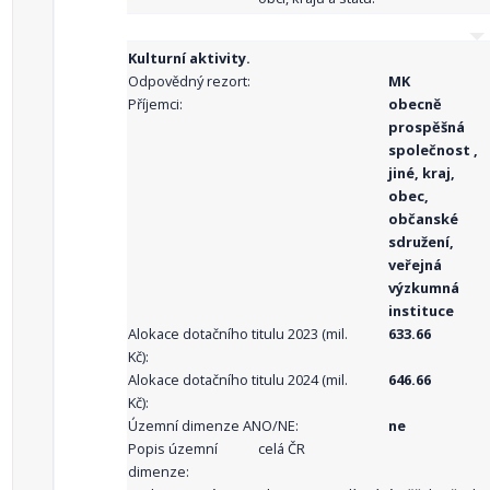
Kulturní aktivity.
Odpovědný rezort:
MK
Příjemci:
obecně
prospěšná
společnost ,
jiné, kraj,
obec,
občanské
sdružení,
veřejná
výzkumná
instituce
Alokace dotačního titulu 2023 (mil.
633.66
Kč):
Alokace dotačního titulu 2024 (mil.
646.66
Kč):
Územní dimenze ANO/NE:
ne
Popis územní
celá ČR
dimenze: