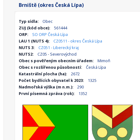
Brniště (okres Česká Lípa)
Typ sídla:
Obec
ZUJ (kód obce):
561444
ORP:
SO ORP Česká Lípa
LAU 1 (NUTS 4):
CZ0511 - okres Česká Lípa
NUTS 3:
CZ051 - Liberecký kraj
NUTS2:
CZ05 - Severovýchod
Obec s pověřeným obecním úřadem:
Mimoň
Obec s rozšířenou působností:
Česká Lípa
Katastrální plocha (ha):
2672
Počet bydlících obyvatel k 2023:
1325
Nadmořská výška (m n.m.):
290
První písemná zpráva (rok):
1352