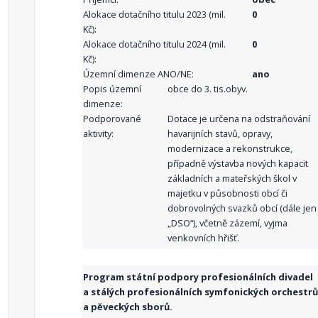
Alokace dotačního titulu 2023 (mil.
0
Kč):
Alokace dotačního titulu 2024 (mil.
0
Kč):
Územní dimenze ANO/NE:
ano
Popis územní
obce do 3. tis.obyv.
dimenze:
Podporované
Dotace je určena na odstraňování
aktivity:
havarijních stavů, opravy,
modernizace a rekonstrukce,
případně výstavba nových kapacit
základních a mateřských škol v
majetku v působnosti obcí či
dobrovolných svazků obcí (dále jen
„DSO“), včetně zázemí, vyjma
venkovních hřišť.
Program státní podpory profesionálních divadel
a stálých profesionálních symfonických orchestrů
a pěveckých sborů.