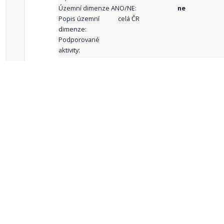
Územní dimenze ANO/NE:
ne
Popis územní
celá ČR
dimenze:
Podporované
aktivity:
celkový počet záznamů: 68
1
2
3
4
5
…
Zdroje dat