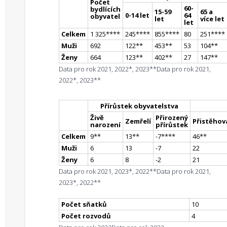
Počet
60-
bydlících
15-59
65 a
0-14 let
64
obyvatel
let
více let
let
Celkem
1 325
**
**
245
**
**
855
**
**
80
251
**
**
Muži
692
122
*
*
453
*
*
53
104
*
*
Ženy
664
123
*
*
402
*
*
27
147
*
*
Data pro rok 2021, 2022*, 2023**
Data pro rok 2021,
2022*, 2023**
Přírůstek obyvatelstva
Živě
Přirozený
Zemřelí
Přistěhova
narození
přírůstek
Celkem
9
*
*
13
*
*
-7
**
**
46
*
*
Muži
6
13
-7
22
Ženy
6
8
-2
21
Data pro rok 2021, 2023*, 2022**
Data pro rok 2021,
2023*, 2022**
Počet sňatků
10
Počet rozvodů
4