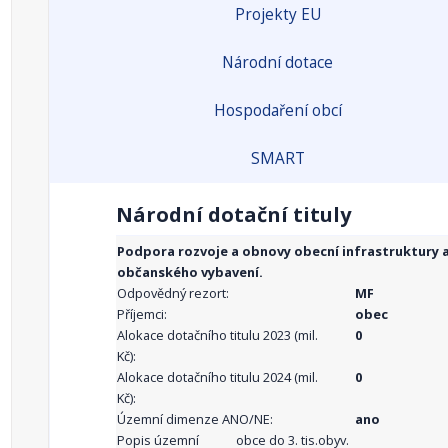
Projekty EU
Národní dotace
Hospodaření obcí
SMART
Národní dotační tituly
Podpora rozvoje a obnovy obecní infrastruktury 
občanského vybavení.
Odpovědný rezort:
MF
Příjemci:
obec
Alokace dotačního titulu 2023 (mil.
0
Kč):
Alokace dotačního titulu 2024 (mil.
0
Kč):
Územní dimenze ANO/NE:
ano
Popis územní
obce do 3. tis.obyv.