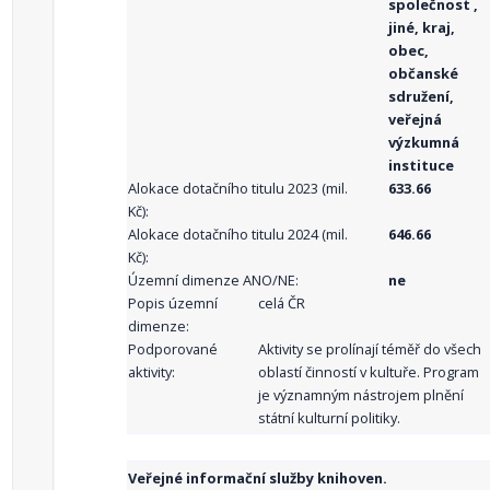
společnost ,
jiné, kraj,
obec,
občanské
sdružení,
veřejná
výzkumná
instituce
Alokace dotačního titulu 2023 (mil.
633.66
Kč):
Alokace dotačního titulu 2024 (mil.
646.66
Kč):
Územní dimenze ANO/NE:
ne
Popis územní
celá ČR
dimenze:
Podporované
Aktivity se prolínají téměř do všech
aktivity:
oblastí činností v kultuře. Program
je významným nástrojem plnění
státní kulturní politiky.
Veřejné informační služby knihoven.