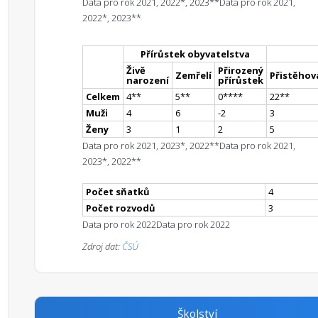
Data pro rok 2021, 2022*, 2023**
Data pro rok 2021,
2022*, 2023**
Přírůstek obyvatelstva
Živě
Přirozený
Zemřelí
Přistěhova
narození
přírůstek
Celkem
4
*
*
5
*
*
0
**
**
22
*
*
Muži
4
6
-2
3
Ženy
3
1
2
5
Data pro rok 2021, 2023*, 2022**
Data pro rok 2021,
2023*, 2022**
Počet sňatků
4
Počet rozvodů
3
Data pro rok 2022
Data pro rok 2022
Zdroj dat:
ČSÚ
Školství