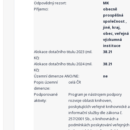
Odpovědný rezort:
MK
Příjemci:
obecně
prospěšná
společnost ,
jiné, kraj,
obec, veřejná
výzkumná
instituce
Alokace dotačního titulu 2023 (mil.
38.21
Kč):
Alokace dotačního titulu 2024 (mil.
38.21
Kč):
Územní dimenze ANO/NE:
ne
Popis územní
celá ČR
dimenze:
Podporované
Program je nástrojem podpory
aktivity:
rozvoje oblasti knihoven,
poskytujících veřejné knihovnické a
informační služby dle zákona č.
257/2001 Sb., o knihovnách a
podmínkách poskytování veřejných