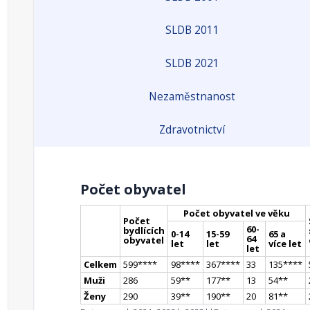
SLDB 2011
SLDB 2021
Nezaměstnanost
Zdravotnictví
Počet obyvatel
Počet obyvatel ve věku
Počet
60-
bydlících
0-14
15-59
65 a
64
obyvatel
let
let
více let
let
Celkem
599
**
**
98
**
**
367
**
**
33
135
**
**
Muži
286
59
*
*
177
*
*
13
54
*
*
Ženy
290
39
*
*
190
*
*
20
81
*
*