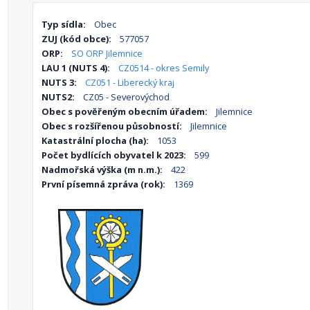
Typ sídla:
Obec
ZUJ (kód obce):
577057
ORP:
SO ORP Jilemnice
LAU 1 (NUTS 4):
CZ0514 - okres Semily
NUTS 3:
CZ051 - Liberecký kraj
NUTS2:
CZ05 - Severovýchod
Obec s pověřeným obecním úřadem:
Jilemnice
Obec s rozšířenou působností:
Jilemnice
Katastrální plocha (ha):
1053
Počet bydlících obyvatel k 2023:
599
Nadmořská výška (m n.m.):
422
První písemná zpráva (rok):
1369