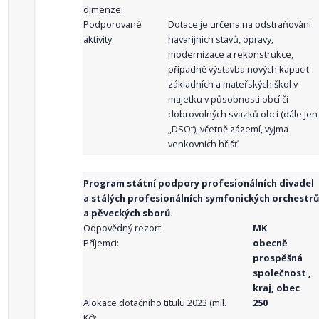
dimenze:
Podporované
Dotace je určena na odstraňování
aktivity:
havarijních stavů, opravy,
modernizace a rekonstrukce,
případně výstavba nových kapacit
základních a mateřských škol v
majetku v působnosti obcí či
dobrovolných svazků obcí (dále jen
„DSO“), včetně zázemí, vyjma
venkovních hřišť.
Program státní podpory profesionálních divadel
a stálých profesionálních symfonických orchestrů
a pěveckých sborů.
Odpovědný rezort:
MK
Příjemci:
obecně
prospěšná
společnost ,
kraj, obec
Alokace dotačního titulu 2023 (mil.
250
Kč):