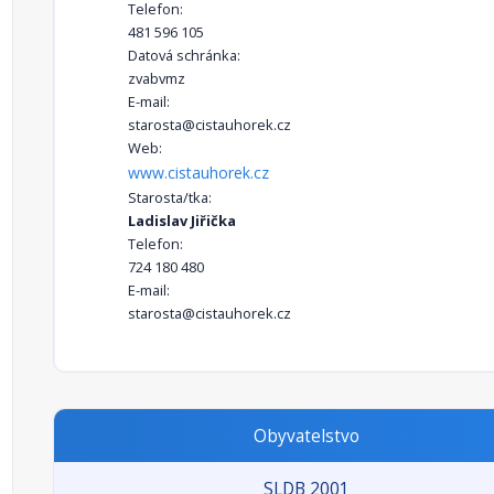
Telefon:
481 596 105
Datová schránka:
zvabvmz
E-mail:
starosta@cistauhorek.cz
Web:
www.cistauhorek.cz
Starosta/tka:
Ladislav Jiřička
Telefon:
724 180 480
E-mail:
starosta@cistauhorek.cz
Obyvatelstvo
SLDB 2001