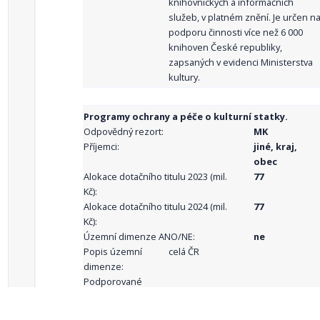
knihovnických a informačních
služeb, v platném znění. Je určen n
podporu činnosti více než 6 000
knihoven České republiky,
zapsaných v evidenci Ministerstva
kultury.
Programy ochrany a péče o kulturní statky.
Odpovědný rezort:
MK
Příjemci:
jiné, kraj,
obec
Alokace dotačního titulu 2023 (mil.
77
Kč):
Alokace dotačního titulu 2024 (mil.
77
Kč):
Územní dimenze ANO/NE:
ne
Popis územní
celá ČR
dimenze:
Podporované
aktivity: