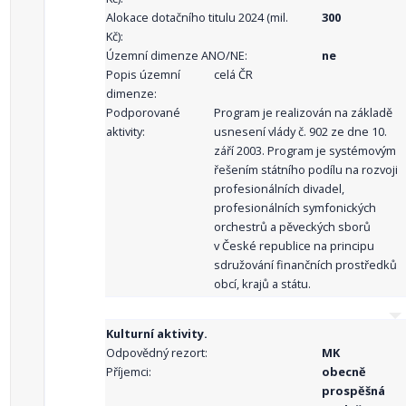
Alokace dotačního titulu 2024 (mil.
300
Kč):
Územní dimenze ANO/NE:
ne
Popis územní
celá ČR
dimenze:
Podporované
Program je realizován na základě
aktivity:
usnesení vlády č. 902 ze dne 10.
září 2003. Program je systémovým
řešením státního podílu na rozvoji
profesionálních divadel,
profesionálních symfonických
orchestrů a pěveckých sborů
v České republice na principu
sdružování finančních prostředků
obcí, krajů a státu.
Kulturní aktivity.
Odpovědný rezort:
MK
Příjemci:
obecně
prospěšná