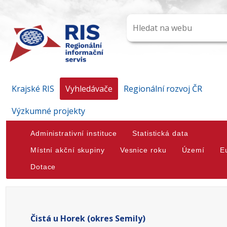
Krajské RIS
Vyhledávače
Regionální rozvoj ČR
Výzkumné projekty
Administrativní instituce
Statistická data
Místní akční skupiny
Vesnice roku
Území
E
Dotace
Čistá u Horek (okres Semily)