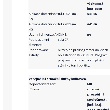
výzkumná
instituce
Alokace dotačního titulu 2023 (mil.
633.66
Kč):
Alokace dotačního titulu 2024 (mil.
646.66
Kč):
Územní dimenze ANO/NE:
ne
Popis územní
celá ČR
dimenze:
Podporované
Aktivity se prolínají téměř do všech
aktivity:
oblastí činností v kultuře. Program
je významným nástrojem plnění
státní kulturní politiky.
Veřejné informační služby knihoven.
Odpovědný rezort:
MK
Příjemci:
obecně
prospěšná
společnost ,
jiné, kraj,
obec, veřejná