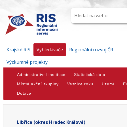
Krajské RIS
Vyhledávače
Regionální rozvoj ČR
Výzkumné projekty
Administrativní instituce
Statistická data
Místní akční skupiny
Vesnice roku
Území
E
Dotace
Libřice (okres Hradec Králové)