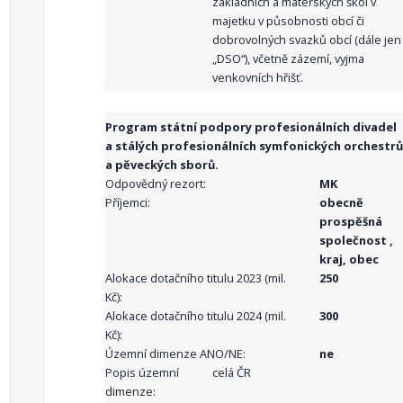
základních a mateřských škol v
majetku v působnosti obcí či
dobrovolných svazků obcí (dále jen
„DSO“), včetně zázemí, vyjma
venkovních hřišť.
Program státní podpory profesionálních divadel
a stálých profesionálních symfonických orchestrů
a pěveckých sborů.
Odpovědný rezort:
MK
Příjemci:
obecně
prospěšná
společnost ,
kraj, obec
Alokace dotačního titulu 2023 (mil.
250
Kč):
Alokace dotačního titulu 2024 (mil.
300
Kč):
Územní dimenze ANO/NE:
ne
Popis územní
celá ČR
dimenze: