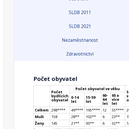
SLDB 2011
SLDB 2021
Nezaměstnanost
Zdravotnictví
Počet obyvatel
Počet obyvatel ve věku
Počet
S
60-
65 a
bydlících
s
0-14
15-59
64
více
obyvatel
o
let
let
let
let
Celkem
298
**
**
49
**
**
195
**
**
12
55
**
**
2
Muži
158
28
*
*
102
*
*
6
23
*
*
1
Ženy
145
21
*
*
93
*
*
6
32
*
*
1