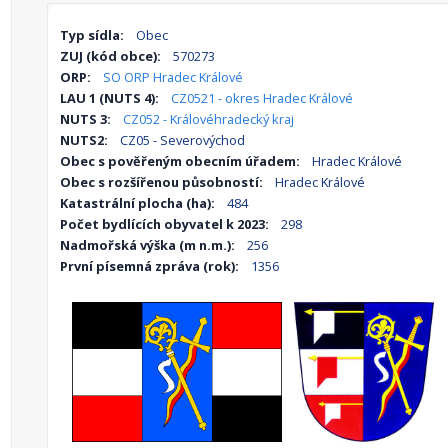
Typ sídla:
Obec
ZUJ (kód obce):
570273
ORP:
SO ORP Hradec Králové
LAU 1 (NUTS 4):
CZ0521 - okres Hradec Králové
NUTS 3:
CZ052 - Královéhradecký kraj
NUTS2:
CZ05 - Severovýchod
Obec s pověřeným obecním úřadem:
Hradec Králové
Obec s rozšířenou působností:
Hradec Králové
Katastrální plocha (ha):
484
Počet bydlících obyvatel k 2023:
298
Nadmořská výška (m n.m.):
256
První písemná zpráva (rok):
1356