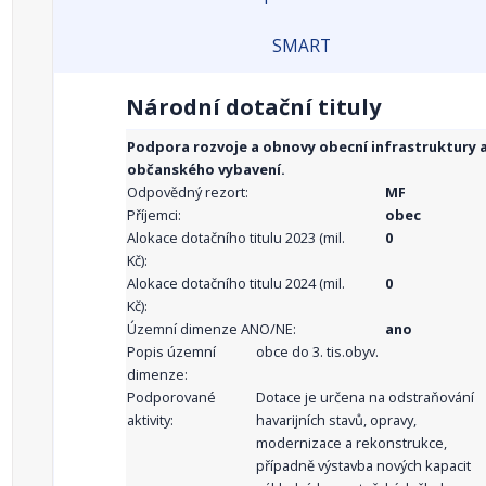
SMART
Národní dotační tituly
Podpora rozvoje a obnovy obecní infrastruktury 
občanského vybavení.
Odpovědný rezort:
MF
Příjemci:
obec
Alokace dotačního titulu 2023 (mil.
0
Kč):
Alokace dotačního titulu 2024 (mil.
0
Kč):
Územní dimenze ANO/NE:
ano
Popis územní
obce do 3. tis.obyv.
dimenze:
Podporované
Dotace je určena na odstraňování
aktivity:
havarijních stavů, opravy,
modernizace a rekonstrukce,
případně výstavba nových kapacit