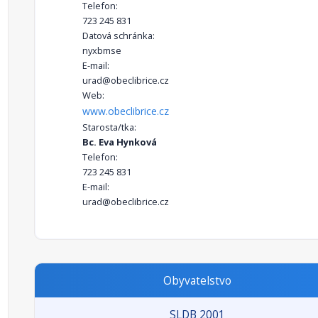
Telefon:
723 245 831
Datová schránka:
nyxbmse
E-mail:
urad@obeclibrice.cz
Web:
www.obeclibrice.cz
Starosta/tka:
Bc. Eva Hynková
Telefon:
723 245 831
E-mail:
urad@obeclibrice.cz
Obyvatelstvo
SLDB 2001