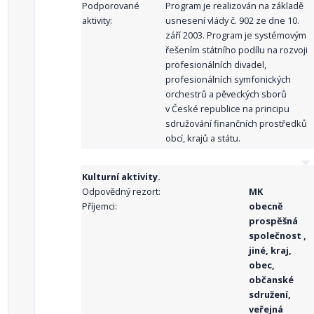
Podporované
Program je realizován na základě
aktivity:
usnesení vlády č. 902 ze dne 10.
září 2003. Program je systémovým
řešením státního podílu na rozvoji
profesionálních divadel,
profesionálních symfonických
orchestrů a pěveckých sborů
v České republice na principu
sdružování finančních prostředků
obcí, krajů a státu.
Kulturní aktivity.
Odpovědný rezort:
MK
Příjemci:
obecně
prospěšná
společnost ,
jiné, kraj,
obec,
občanské
sdružení,
veřejná