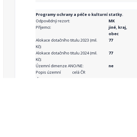
Programy ochrany a péče o kulturní statky.
Odpovědný rezort:
MK
Příjemci:
jiné, kraj,
obec
Alokace dotačního titulu 2023 (mil.
77
Kč):
Alokace dotačního titulu 2024 (mil.
77
Kč):
Územní dimenze ANO/NE:
ne
Popis územní
celá ČR
dimenze:
Podporované
aktivity:
celkový počet záznamů: 69
1
2
3
4
5
…