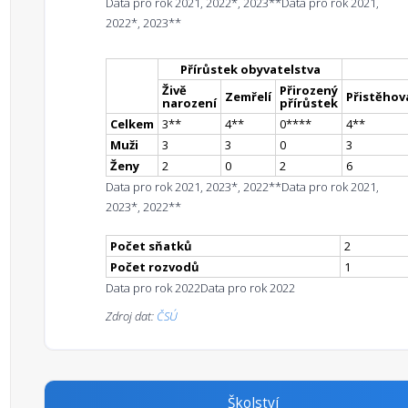
Data pro rok 2021, 2022*, 2023**
Data pro rok 2021,
2022*, 2023**
Přírůstek obyvatelstva
Živě
Přirozený
Zemřelí
Přistěhova
narození
přírůstek
Celkem
3
*
*
4
*
*
0
**
**
4
*
*
Muži
3
3
0
3
Ženy
2
0
2
6
Data pro rok 2021, 2023*, 2022**
Data pro rok 2021,
2023*, 2022**
Počet sňatků
2
Počet rozvodů
1
Data pro rok 2022
Data pro rok 2022
Zdroj dat:
ČSÚ
Školství