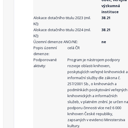
výzkumná
instituce
Alokace dotačního titulu 2023 (mil.
38.21
Kč):
Alokace dotačního titulu 2024 (mil.
38.21
Kč):
Územní dimenze ANO/NE:
ne
Popis územní
celá ČR
dimenze:
Podporované
Program je nástrojem podpory
aktivity:
rozvoje oblasti knihoven,
poskytujících veřejné knihovnické a
informační služby dle zákona č.
257/2001 Sb., o knihovnách a
podmínkách poskytování veřejných
knihovnických a informačních
služeb, v platném znění. Je určen n
podporu činnosti více než 6 000
knihoven České republiky,
zapsaných v evidenci Ministerstva
kultury.