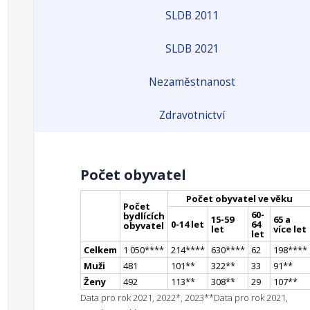
SLDB 2011
SLDB 2021
Nezaměstnanost
Zdravotnictví
Počet obyvatel
Počet obyvatel ve věku
Počet
60-
bydlících
15-59
65 a
0-14 let
64
obyvatel
let
více let
let
Celkem
1 050
**
**
214
**
**
630
**
**
62
198
**
**
Muži
481
101
*
*
322
*
*
33
91
*
*
Ženy
492
113
*
*
308
*
*
29
107
*
*
Data pro rok 2021, 2022*, 2023**
Data pro rok 2021,