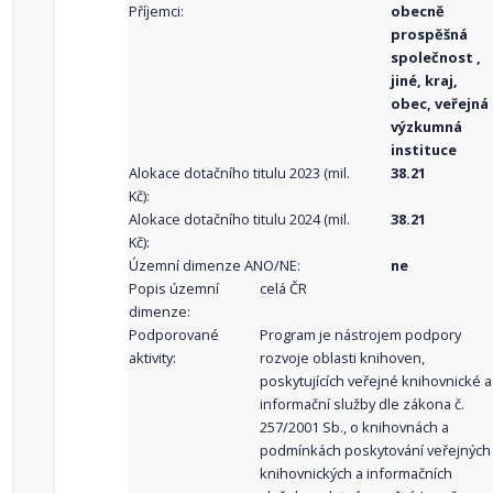
Příjemci:
obecně
prospěšná
společnost ,
jiné, kraj,
obec, veřejná
výzkumná
instituce
Alokace dotačního titulu 2023 (mil.
38.21
Kč):
Alokace dotačního titulu 2024 (mil.
38.21
Kč):
Územní dimenze ANO/NE:
ne
Popis územní
celá ČR
dimenze:
Podporované
Program je nástrojem podpory
aktivity:
rozvoje oblasti knihoven,
poskytujících veřejné knihovnické a
informační služby dle zákona č.
257/2001 Sb., o knihovnách a
podmínkách poskytování veřejných
knihovnických a informačních