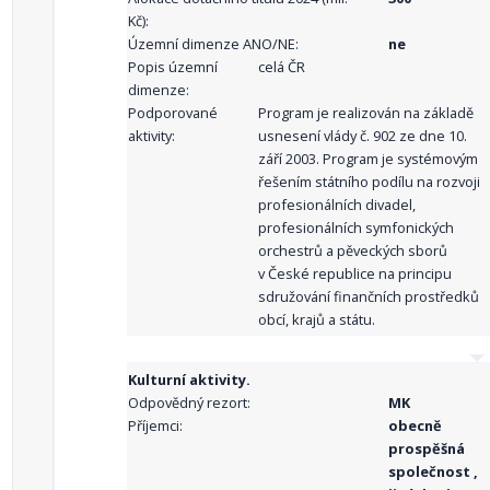
Kč):
Územní dimenze ANO/NE:
ne
Popis územní
celá ČR
dimenze:
Podporované
Program je realizován na základě
aktivity:
usnesení vlády č. 902 ze dne 10.
září 2003. Program je systémovým
řešením státního podílu na rozvoji
profesionálních divadel,
profesionálních symfonických
orchestrů a pěveckých sborů
v České republice na principu
sdružování finančních prostředků
obcí, krajů a státu.
Kulturní aktivity.
Odpovědný rezort:
MK
Příjemci:
obecně
prospěšná
společnost ,