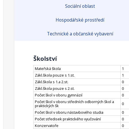
Sociální oblast
Hospodářské prostředí
Technické a občanské vybavení
Školství
Mateřská škola
1
Zákl.škola pouze s 1.st.
1
Zákl.škola s 1.a 2.st.
0
Zákl.škola pouze s 2.st.
0
Počet škol v oboru gymnázií
0
Počet škol v oboru středních odborných škol a
0
praktických šk
Počet škol v oboru nástavbového studia
0
Počet středisek praktického vyučování
0
Konzervatoře
0