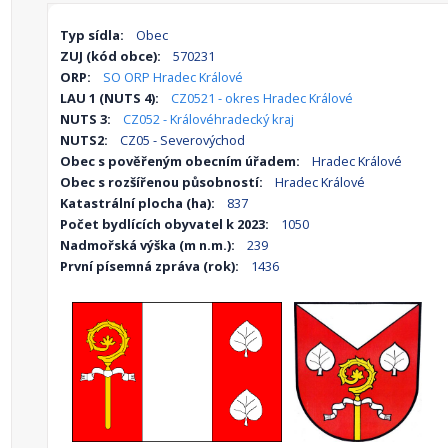
Typ sídla:
Obec
ZUJ (kód obce):
570231
ORP:
SO ORP Hradec Králové
LAU 1 (NUTS 4):
CZ0521 - okres Hradec Králové
NUTS 3:
CZ052 - Královéhradecký kraj
NUTS2:
CZ05 - Severovýchod
Obec s pověřeným obecním úřadem:
Hradec Králové
Obec s rozšířenou působností:
Hradec Králové
Katastrální plocha (ha):
837
Počet bydlících obyvatel k 2023:
1050
Nadmořská výška (m n.m.):
239
První písemná zpráva (rok):
1436