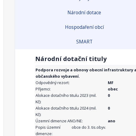
Národní dotace
Hospodaření obcí
SMART
Národní dotační tituly
Podpora rozvoje a obnovy obecní infrastruktury 
občanského vybavení.
Odpovědný rezort:
MF
Příjemci:
obec
Alokace dotačního titulu 2023 (mil.
0
Kč):
Alokace dotačního titulu 2024 (mil.
0
Kč):
Územní dimenze ANO/NE:
ano
Popis územní
obce do 3. tis.obyv.
dimenze: