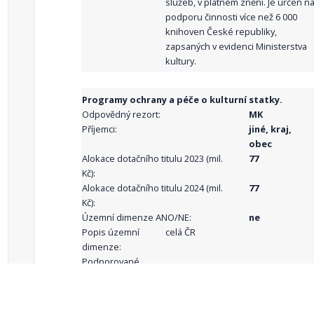
služeb, v platném znění. Je určen n
podporu činnosti více než 6 000
knihoven České republiky,
zapsaných v evidenci Ministerstva
kultury.
Programy ochrany a péče o kulturní statky.
Odpovědný rezort:
MK
Příjemci:
jiné, kraj,
obec
Alokace dotačního titulu 2023 (mil.
77
Kč):
Alokace dotačního titulu 2024 (mil.
77
Kč):
Územní dimenze ANO/NE:
ne
Popis územní
celá ČR
dimenze:
Podporované
aktivity: