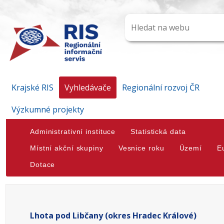
Krajské RIS
Vyhledávače
Regionální rozvoj ČR
Výzkumné projekty
Administrativní instituce
Statistická data
Místní akční skupiny
Vesnice roku
Území
E
Dotace
Lhota pod Libčany (okres Hradec Králové)