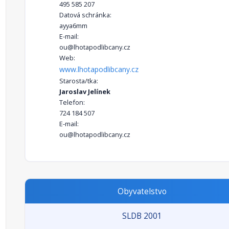
495 585 207
Datová schránka:
ayya6mm
E-mail:
ou@lhotapodlibcany.cz
Web:
www.lhotapodlibcany.cz
Starosta/tka:
Jaroslav Jelínek
Telefon:
724 184 507
E-mail:
ou@lhotapodlibcany.cz
Obyvatelstvo
SLDB 2001