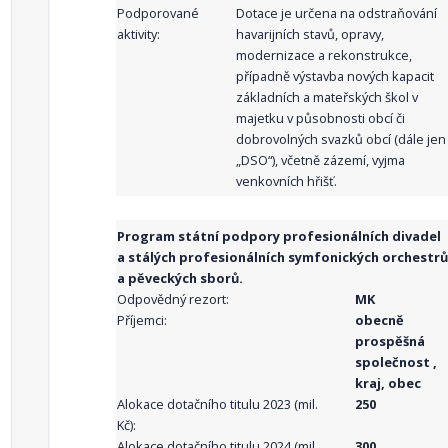
Podporované
Dotace je určena na odstraňování
aktivity:
havarijních stavů, opravy,
modernizace a rekonstrukce,
případně výstavba nových kapacit
základních a mateřských škol v
majetku v působnosti obcí či
dobrovolných svazků obcí (dále jen
„DSO“), včetně zázemí, vyjma
venkovních hřišť.
Program státní podpory profesionálních divadel
a stálých profesionálních symfonických orchestrů
a pěveckých sborů.
Odpovědný rezort:
MK
Příjemci:
obecně
prospěšná
společnost ,
kraj, obec
Alokace dotačního titulu 2023 (mil.
250
Kč):
Alokace dotačního titulu 2024 (mil.
300