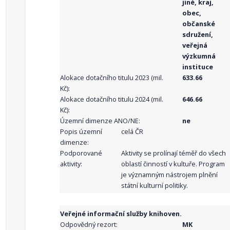
jiné, kraj,
obec,
občanské
sdružení,
veřejná
výzkumná
instituce
Alokace dotačního titulu 2023 (mil.
633.66
Kč):
Alokace dotačního titulu 2024 (mil.
646.66
Kč):
Územní dimenze ANO/NE:
ne
Popis územní
celá ČR
dimenze:
Podporované
Aktivity se prolínají téměř do všech
aktivity:
oblastí činností v kultuře. Program
je významným nástrojem plnění
státní kulturní politiky.
Veřejné informační služby knihoven.
Odpovědný rezort:
MK