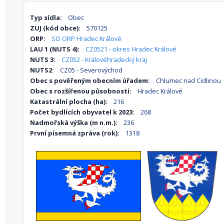
Typ sídla:
Obec
ZUJ (kód obce):
570125
ORP:
SO ORP Hradec Králové
LAU 1 (NUTS 4):
CZ0521 - okres Hradec Králové
NUTS 3:
CZ052 - Královéhradecký kraj
NUTS2:
CZ05 - Severovýchod
Obec s pověřeným obecním úřadem:
Chlumec nad Cidlinou
Obec s rozšířenou působností:
Hradec Králové
Katastrální plocha (ha):
216
Počet bydlících obyvatel k 2023:
268
Nadmořská výška (m n.m.):
236
První písemná zpráva (rok):
1318