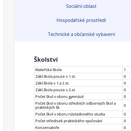
Sociální oblast
Hospodářské prostředí
Technické a občanské vybavení
Školství
Mateřská škola
1
Zákl.škola pouze s 1.st.
0
Zákl.škola s 1.a 2.st.
0
Zákl.škola pouze s 2.st.
0
Počet škol v oboru gymnázií
0
Počet škol v oboru středních odborných škol a
0
praktických šk
Počet škol v oboru nástavbového studia
0
Počet středisek praktického vyučování
0
Konzervatoře
0