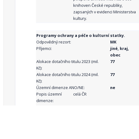
knihoven České republiky,
zapsaných v evidenci Ministerstva
kultury.
Programy ochrany a péče o kulturní statky.
Odpovědný rezort:
MK
Příjemci:
jiné, kraj,
obec
Alokace dotačního titulu 2023 (mil.
77
Kč):
Alokace dotačního titulu 2024 (mil.
77
Kč):
Územní dimenze ANO/NE:
ne
Popis územní
celá ČR
dimenze:
Podporované
aktivity:
celkový počet záznamů: 69