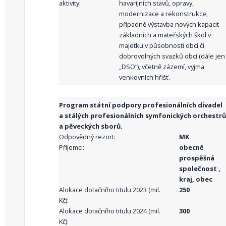
aktivity:
havarijních stavů, opravy,
modernizace a rekonstrukce,
případně výstavba nových kapacit
základních a mateřských škol v
majetku v působnosti obcí či
dobrovolných svazků obcí (dále jen
„DSO“), včetně zázemí, vyjma
venkovních hřišť.
Program státní podpory profesionálních divadel
a stálých profesionálních symfonických orchestrů
a pěveckých sborů.
Odpovědný rezort:
MK
Příjemci:
obecně
prospěšná
společnost ,
kraj, obec
Alokace dotačního titulu 2023 (mil.
250
Kč):
Alokace dotačního titulu 2024 (mil.
300
Kč):