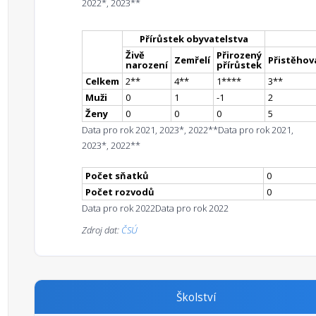
2022*, 2023**
Přírůstek obyvatelstva
Živě
Přirozený
Zemřelí
Přistěhova
narození
přírůstek
Celkem
2
*
*
4
*
*
1
**
**
3
*
*
Muži
0
1
-1
2
Ženy
0
0
0
5
Data pro rok 2021, 2023*, 2022**
Data pro rok 2021,
2023*, 2022**
Počet sňatků
0
Počet rozvodů
0
Data pro rok 2022
Data pro rok 2022
Zdroj dat:
ČSÚ
Školství