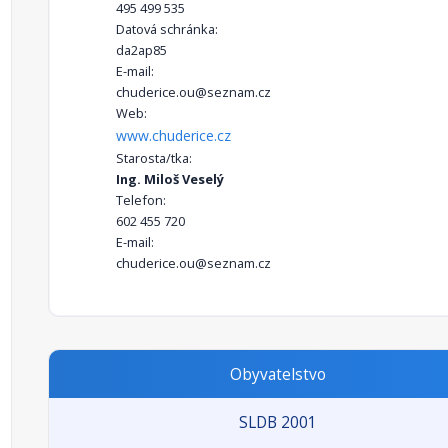
495 499 535
Datová schránka:
da2ap85
E-mail:
chuderice.ou@seznam.cz
Web:
www.chuderice.cz
Starosta/tka:
Ing. Miloš Veselý
Telefon:
602 455 720
E-mail:
chuderice.ou@seznam.cz
Obyvatelstvo
SLDB 2001