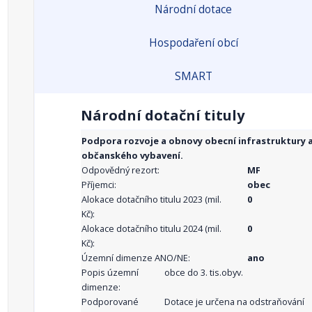
Národní dotace
Hospodaření obcí
SMART
Národní dotační tituly
Podpora rozvoje a obnovy obecní infrastruktury 
občanského vybavení.
Odpovědný rezort:
MF
Příjemci:
obec
Alokace dotačního titulu 2023 (mil.
0
Kč):
Alokace dotačního titulu 2024 (mil.
0
Kč):
Územní dimenze ANO/NE:
ano
Popis územní
obce do 3. tis.obyv.
dimenze:
Podporované
Dotace je určena na odstraňování