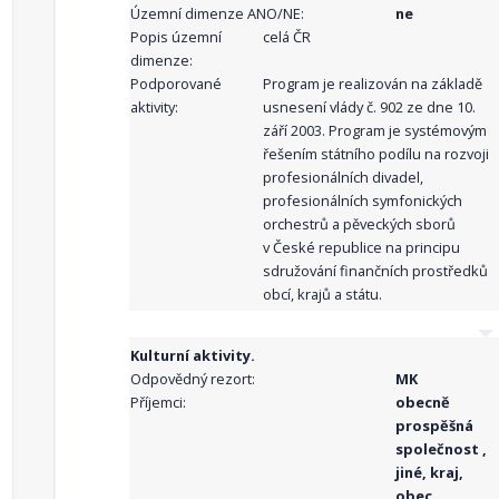
Územní dimenze ANO/NE:
ne
Popis územní
celá ČR
dimenze:
Podporované
Program je realizován na základě
aktivity:
usnesení vlády č. 902 ze dne 10.
září 2003. Program je systémovým
řešením státního podílu na rozvoji
profesionálních divadel,
profesionálních symfonických
orchestrů a pěveckých sborů
v České republice na principu
sdružování finančních prostředků
obcí, krajů a státu.
Kulturní aktivity.
Odpovědný rezort:
MK
Příjemci:
obecně
prospěšná
společnost ,
jiné, kraj,
obec,