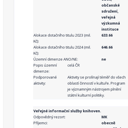
občanské
sdružení,
veřejná
výzkumná
instituce
Alokace dotačního titulu 2023 (mil.
633.66
Kč):
Alokace dotačního titulu 2024 (mil.
646.66
Kč):
Územní dimenze ANO/NE:
ne
Popis územní
celá ČR
dimenze:
Podporované
Aktivity se prolínají téměř do všech
aktivity:
oblastí činností v kultuře. Program
je významným nástrojem plnění
státní kulturní politiky.
Veřejné informační služby knihoven.
Odpovědný rezort:
MK
Příjemci:
obecně