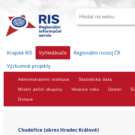
Krajské RIS
Vyhledávače
Regionální rozvoj ČR
Výzkumné projekty
Administrativní instituce
Statistická data
Místní akční skupiny
Vesnice roku
Území
E
Dotace
Chudeřice (okres Hradec Králové)