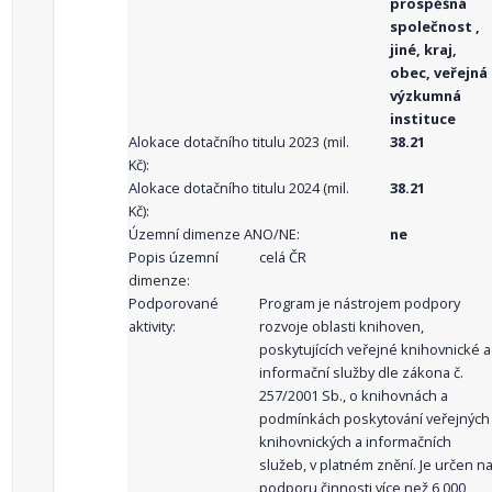
prospěšná
společnost ,
jiné, kraj,
obec, veřejná
výzkumná
instituce
Alokace dotačního titulu 2023 (mil.
38.21
Kč):
Alokace dotačního titulu 2024 (mil.
38.21
Kč):
Územní dimenze ANO/NE:
ne
Popis územní
celá ČR
dimenze:
Podporované
Program je nástrojem podpory
aktivity:
rozvoje oblasti knihoven,
poskytujících veřejné knihovnické a
informační služby dle zákona č.
257/2001 Sb., o knihovnách a
podmínkách poskytování veřejných
knihovnických a informačních
služeb, v platném znění. Je určen n
podporu činnosti více než 6 000