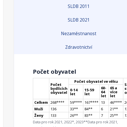
SLDB 2011
SLDB 2021
Nezaměstnanost
Zdravotnictví
Počet obyvatel
Počet obyvatel ve věku
Počet
S
60-
65 a
bydlících
s
0-14
15-59
64
více
obyvatel
o
let
let
let
let
Celkem
268
**
**
59
**
**
167
**
**
13
46
**
**
2
Muži
136
33
*
*
84
*
*
6
21
*
*
1
Ženy
133
26
*
*
83
*
*
7
25
*
*
1
Data pro rok 2021, 2022*, 2023**
Data pro rok 2021,