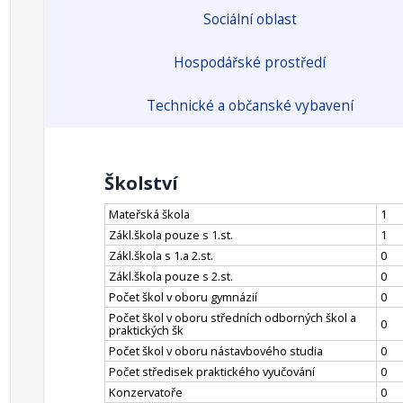
Sociální oblast
Hospodářské prostředí
Technické a občanské vybavení
Školství
Mateřská škola
1
Zákl.škola pouze s 1.st.
1
Zákl.škola s 1.a 2.st.
0
Zákl.škola pouze s 2.st.
0
Počet škol v oboru gymnázií
0
Počet škol v oboru středních odborných škol a
0
praktických šk
Počet škol v oboru nástavbového studia
0
Počet středisek praktického vyučování
0
Konzervatoře
0