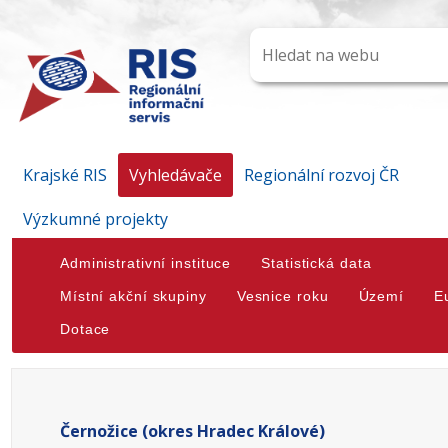
Krajské RIS
Vyhledávače
Regionální rozvoj ČR
Výzkumné projekty
Administrativní instituce
Statistická data
Místní akční skupiny
Vesnice roku
Území
E
Dotace
Černožice (okres Hradec Králové)