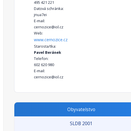
495 421 221
Datová schránka:
jnua7ei
E-mail:
cernozice@iol.cz
Web:
www.cernozice.cz
Starosta/tka:
Pavel Beránek
Telefon:
602 620 980
E-mail:
cernozice@iol.cz
Obyvatelstvo
SLDB 2001