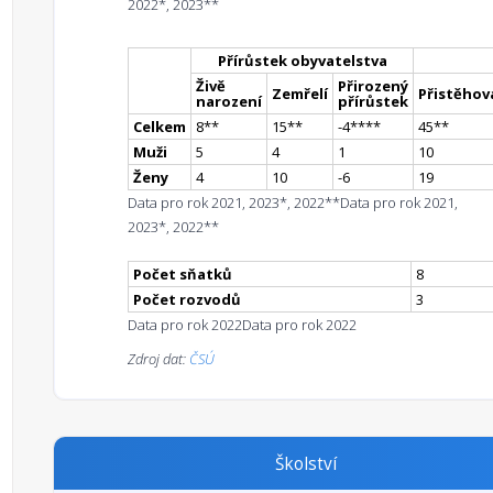
2022*, 2023**
Přírůstek obyvatelstva
Živě
Přirozený
Zemřelí
Přistěhova
narození
přírůstek
Celkem
8
*
*
15
*
*
-4
**
**
45
*
*
Muži
5
4
1
10
Ženy
4
10
-6
19
Data pro rok 2021, 2023*, 2022**
Data pro rok 2021,
2023*, 2022**
Počet sňatků
8
Počet rozvodů
3
Data pro rok 2022
Data pro rok 2022
Zdroj dat:
ČSÚ
Školství