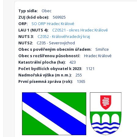
Typ sídla:
Obec
ZUJ (kód obce):
569925
ORP:
SO ORP Hradec Králové
LAU 1 (NUTS 4):
CZ0521 - okres Hradec Králové
NUTS 3:
CZ052 - Královéhradecký kraj
NUTS2:
CZ05 - Severovýchod
Obec s pověřeným obecním úřadem:
Smiřice
Obec s rozšířenou působností:
Hradec Králové
Katastrální plocha (ha):
423
Počet bydlících obyvatel k 2023:
1121
Nadmořská výška (m n.m.):
255
První písemná zpráva (rok):
1365