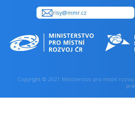
risy@mmr.cz
Copyright © 2021 Ministerstvo pro místní rozvoj
prá