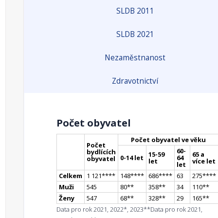
SLDB 2011
SLDB 2021
Nezaměstnanost
Zdravotnictví
Počet obyvatel
Počet obyvatel ve věku
Počet
60-
bydlících
15-59
65 a
0-14 let
64
obyvatel
let
více let
let
Celkem
1 121
**
**
148
**
**
686
**
**
63
275
**
**
Muži
545
80
*
*
358
*
*
34
110
*
*
Ženy
547
68
*
*
328
*
*
29
165
*
*
Data pro rok 2021, 2022*, 2023**
Data pro rok 2021,