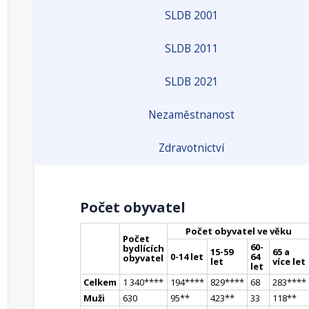
SLDB 2001
SLDB 2011
SLDB 2021
Nezaměstnanost
Zdravotnictví
Počet obyvatel
Počet obyvatel ve věku
Počet
60-
bydlících
15-59
65 a
0-14 let
64
obyvatel
let
více let
let
Celkem
1 340
**
**
194
**
**
829
**
**
68
283
**
**
Muži
630
95
*
*
423
*
*
33
118
*
*