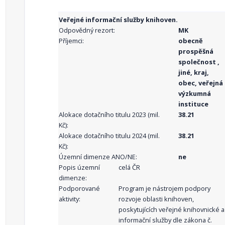
Veřejné informační služby knihoven.
Odpovědný rezort:
MK
Příjemci:
obecně
prospěšná
společnost ,
jiné, kraj,
obec, veřejná
výzkumná
instituce
Alokace dotačního titulu 2023 (mil.
38.21
Kč):
Alokace dotačního titulu 2024 (mil.
38.21
Kč):
Územní dimenze ANO/NE:
ne
Popis územní
celá ČR
dimenze:
Podporované
Program je nástrojem podpory
aktivity:
rozvoje oblasti knihoven,
poskytujících veřejné knihovnické a
informační služby dle zákona č.