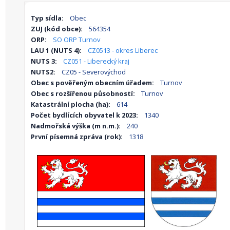
Typ sídla:
Obec
ZUJ (kód obce):
564354
ORP:
SO ORP Turnov
LAU 1 (NUTS 4):
CZ0513 - okres Liberec
NUTS 3:
CZ051 - Liberecký kraj
NUTS2:
CZ05 - Severovýchod
Obec s pověřeným obecním úřadem:
Turnov
Obec s rozšířenou působností:
Turnov
Katastrální plocha (ha):
614
Počet bydlících obyvatel k 2023:
1340
Nadmořská výška (m n.m.):
240
První písemná zpráva (rok):
1318