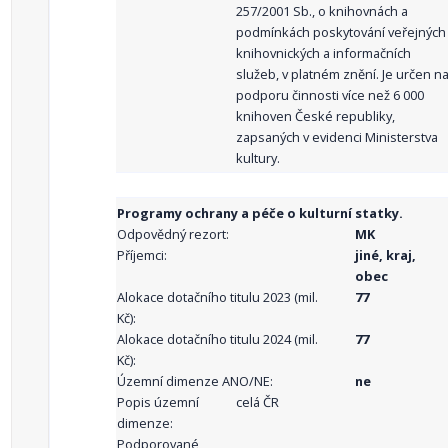
257/2001 Sb., o knihovnách a
podmínkách poskytování veřejných
knihovnických a informačních
služeb, v platném znění. Je určen n
podporu činnosti více než 6 000
knihoven České republiky,
zapsaných v evidenci Ministerstva
kultury.
Programy ochrany a péče o kulturní statky.
Odpovědný rezort:
MK
Příjemci:
jiné, kraj,
obec
Alokace dotačního titulu 2023 (mil.
77
Kč):
Alokace dotačního titulu 2024 (mil.
77
Kč):
Územní dimenze ANO/NE:
ne
Popis územní
celá ČR
dimenze:
Podporované