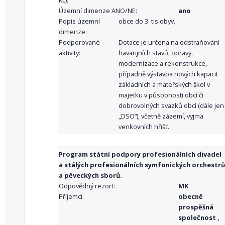
Kč):
Územní dimenze ANO/NE:
ano
Popis územní
obce do 3. tis.obyv.
dimenze:
Podporované
Dotace je určena na odstraňování
aktivity:
havarijních stavů, opravy,
modernizace a rekonstrukce,
případně výstavba nových kapacit
základních a mateřských škol v
majetku v působnosti obcí či
dobrovolných svazků obcí (dále jen
„DSO“), včetně zázemí, vyjma
venkovních hřišť.
Program státní podpory profesionálních divadel
a stálých profesionálních symfonických orchestrů
a pěveckých sborů.
Odpovědný rezort:
MK
Příjemci:
obecně
prospěšná
společnost ,