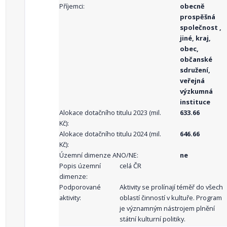
Příjemci:
obecně
prospěšná
společnost ,
jiné, kraj,
obec,
občanské
sdružení,
veřejná
výzkumná
instituce
Alokace dotačního titulu 2023 (mil.
633.66
Kč):
Alokace dotačního titulu 2024 (mil.
646.66
Kč):
Územní dimenze ANO/NE:
ne
Popis územní
celá ČR
dimenze:
Podporované
Aktivity se prolínají téměř do všech
aktivity:
oblastí činností v kultuře. Program
je významným nástrojem plnění
státní kulturní politiky.