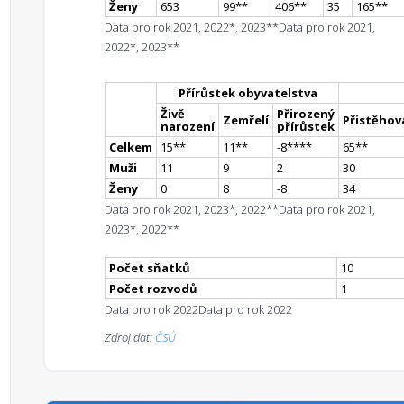
Ženy
653
99
*
*
406
*
*
35
165
*
*
Data pro rok 2021, 2022*, 2023**
Data pro rok 2021,
2022*, 2023**
Přírůstek obyvatelstva
Živě
Přirozený
Zemřelí
Přistěhova
narození
přírůstek
Celkem
15
*
*
11
*
*
-8
**
**
65
*
*
Muži
11
9
2
30
Ženy
0
8
-8
34
Data pro rok 2021, 2023*, 2022**
Data pro rok 2021,
2023*, 2022**
Počet sňatků
10
Počet rozvodů
1
Data pro rok 2022
Data pro rok 2022
Zdroj dat:
ČSÚ