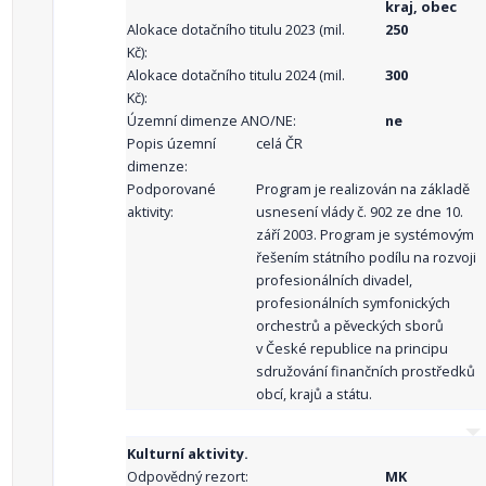
kraj, obec
Alokace dotačního titulu 2023 (mil.
250
Kč):
Alokace dotačního titulu 2024 (mil.
300
Kč):
Územní dimenze ANO/NE:
ne
Popis územní
celá ČR
dimenze:
Podporované
Program je realizován na základě
aktivity:
usnesení vlády č. 902 ze dne 10.
září 2003. Program je systémovým
řešením státního podílu na rozvoji
profesionálních divadel,
profesionálních symfonických
orchestrů a pěveckých sborů
v České republice na principu
sdružování finančních prostředků
obcí, krajů a státu.
Kulturní aktivity.
Odpovědný rezort:
MK