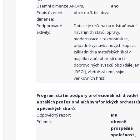
Územní dimenze ANO/NE:
ano
Popis územní
obce do 3. tis.obyv.
dimenze:
Podporované
Dotace je určena na odstraňování
aktivity:
havarijních stavů, opravy,
modernizace a rekonstrukce,
případně výstavba nových kapacit
základních a mateřských škol v
majetku v působnosti obcí či
dobrovolných svazků obcí (dále jen
„DSO“), včetně zázemí, vyjma
venkovních hřišť.
Program státní podpory profesionálních divadel
a stálých profesionálních symfonických orchestrů
a pěveckých sborů.
Odpovědný rezort:
MK
Příjemci:
obecně
prospěšná
společnost ,