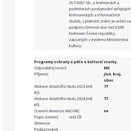
257/2001 Sb., o knihovnách a
podmínkách poskytování veřejných
knihovnických a informačních
služeb, v platném znění. Je určen n
podporu činnosti více než 6 000
knihoven České republiky,
zapsaných v evidenci Ministerstva
kultury.
Programy ochrany a péče o kulturní statky.
Odpovědný rezort:
MK
Příjemci:
jiné, kraj,
obec
Alokace dotačního titulu 2023 (mil.
77
Kč):
Alokace dotačního titulu 2024 (mil.
77
Kč):
Územní dimenze ANO/NE:
ne
Popis územní
celá ČR
dimenze:
Podporované