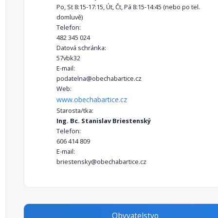
Po, St 8:15-17:15, Út, Čt, Pá 8:15-14:45 (nebo po tel.
domluvě)
Telefon:
482 345 024
Datová schránka:
57vbk32
E-mail:
podatelna@obechabartice.cz
Web:
www.obechabartice.cz
Starosta/tka:
Ing. Bc. Stanislav Briestenský
Telefon:
606 414 809
E-mail:
briestensky@obechabartice.cz
Obyvatelstvo