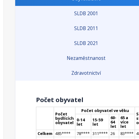
SLDB 2001
SLDB 2011
SLDB 2021
Nezaměstnanost
Zdravotnictví
Počet obyvatel
Počet obyvatel ve věku
Počet
S
60-
65 a
bydlících
s
0-14
15-59
64
více
obyvatel
o
let
let
let
let
Celkem
485
**
**
78
**
**
311
**
**
26
83
**
**
4