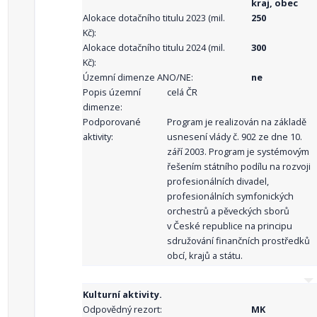
kraj, obec
Alokace dotačního titulu 2023 (mil.
250
Kč):
Alokace dotačního titulu 2024 (mil.
300
Kč):
Územní dimenze ANO/NE:
ne
Popis územní
celá ČR
dimenze:
Podporované
Program je realizován na základě
aktivity:
usnesení vlády č. 902 ze dne 10.
září 2003. Program je systémovým
řešením státního podílu na rozvoji
profesionálních divadel,
profesionálních symfonických
orchestrů a pěveckých sborů
v České republice na principu
sdružování finančních prostředků
obcí, krajů a státu.
Kulturní aktivity.
Odpovědný rezort:
MK