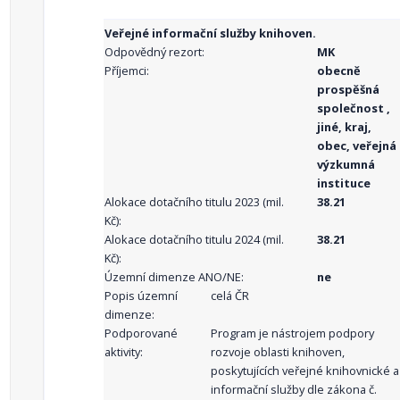
Veřejné informační služby knihoven.
Odpovědný rezort:
MK
Příjemci:
obecně
prospěšná
společnost ,
jiné, kraj,
obec, veřejná
výzkumná
instituce
Alokace dotačního titulu 2023 (mil.
38.21
Kč):
Alokace dotačního titulu 2024 (mil.
38.21
Kč):
Územní dimenze ANO/NE:
ne
Popis územní
celá ČR
dimenze:
Podporované
Program je nástrojem podpory
aktivity:
rozvoje oblasti knihoven,
poskytujících veřejné knihovnické a
informační služby dle zákona č.