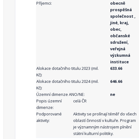
Příjemci:
obecně
prospěšná
společnost ,
jiné, kraj,
obec,
občanské
sdružení,
veřejná
výzkumná
instituce
Alokace dotačního titulu 2023 (mil.
633.66
Kč):
Alokace dotačního titulu 2024 (mil.
646.66
Kč):
Územní dimenze ANO/NE:
ne
Popis územní
celá ČR
dimenze:
Podporované
Aktivity se prolínají téměř do všech
aktivity:
oblastí činností v kultuře. Program
je významným nástrojem plnění
státní kulturní politiky.