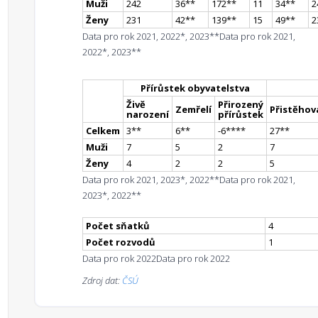
Muži
242
36
*
*
172
*
*
11
34
*
*
2
Ženy
231
42
*
*
139
*
*
15
49
*
*
2
Data pro rok 2021, 2022*, 2023**
Data pro rok 2021,
2022*, 2023**
Přírůstek obyvatelstva
Živě
Přirozený
Zemřelí
Přistěhova
narození
přírůstek
Celkem
3
*
*
6
*
*
-6
**
**
27
*
*
Muži
7
5
2
7
Ženy
4
2
2
5
Data pro rok 2021, 2023*, 2022**
Data pro rok 2021,
2023*, 2022**
Počet sňatků
4
Počet rozvodů
1
Data pro rok 2022
Data pro rok 2022
Zdroj dat:
ČSÚ