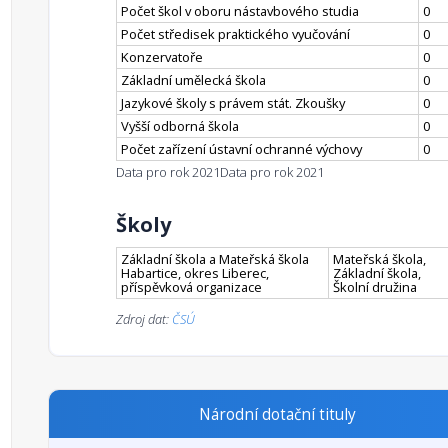
Počet škol v oboru nástavbového studia
0
Počet středisek praktického vyučování
0
Konzervatoře
0
Základní umělecká škola
0
Jazykové školy s právem stát. Zkoušky
0
Vyšší odborná škola
0
Počet zařízení ústavní ochranné výchovy
0
Data pro rok 2021
Data pro rok 2021
Školy
Základní škola a Mateřská škola
Mateřská škola,
Habartice, okres Liberec,
Základní škola,
příspěvková organizace
Školní družina
Zdroj dat:
ČSÚ
Národní dotační tituly