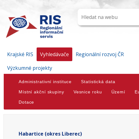
Krajské RIS
Vyhledávače
Regionální rozvoj ČR
Výzkumné projekty
Administrativní instituce
Statistická data
Místní akční skupiny
Vesnice roku
Území
E
Dotace
Habartice (okres Liberec)