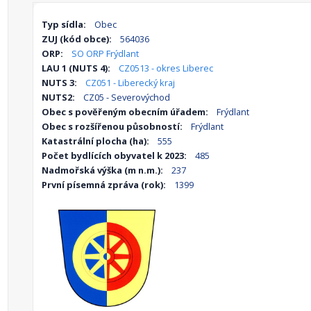
Typ sídla:
Obec
ZUJ (kód obce):
564036
ORP:
SO ORP Frýdlant
LAU 1 (NUTS 4):
CZ0513 - okres Liberec
NUTS 3:
CZ051 - Liberecký kraj
NUTS2:
CZ05 - Severovýchod
Obec s pověřeným obecním úřadem:
Frýdlant
Obec s rozšířenou působností:
Frýdlant
Katastrální plocha (ha):
555
Počet bydlících obyvatel k 2023:
485
Nadmořská výška (m n.m.):
237
První písemná zpráva (rok):
1399