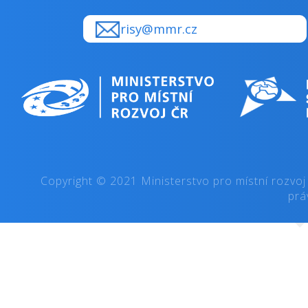
risy@mmr.cz
Copyright © 2021 Ministerstvo pro místní rozvoj
prá