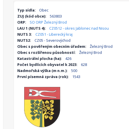
Typ sídla:
Obec
ZUJ (kód obce):
563803
ORP:
SO ORP Železný Brod
LAU 1 (NUTS 4):
CZ0512 - okres Jablonec nad Nisou
NUTS 3:
CZ051 - Liberecký kraj
NUTS2:
CZ05 - Severovýchod
Obec s pověřeným obecním úřadem:
Železný Brod
Obec s rozšířenou působností:
Železný Brod
Katastrální plocha (ha):
426
Počet bydlících obyvatel k 2023:
628
Nadmořská výška (m n.m.):
500
První písemná zpráva (rok):
1543