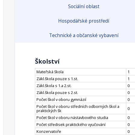
Sociální oblast
Hospodářské prostředí
Technické a občanské vybavení
Školství
Mateřská škola
1
Zákl.škola pouze s 1.st.
1
Zákl.škola s 1.a 2.st.
0
Zákl.škola pouze s 2.st.
0
Počet škol v oboru gymnázií
0
Počet škol v oboru středních odborných škol a
0
praktických šk
Počet škol v oboru nástavbového studia
0
Počet středisek praktického vyučování
0
Konzervatoře
0