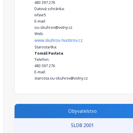
483 397 276
Datová schránka:
ivfavr5
E-mail:
ou-skuhrov@volny.cz
Web:
www.skuhrov-huntirov.cz
Starosta/tka:
Tomáš Pavlata
Telefon:
483 397 276
E-mail:
starosta.ou-skuhrov@volny.cz
Obyvatelstvo
SLDB 2001