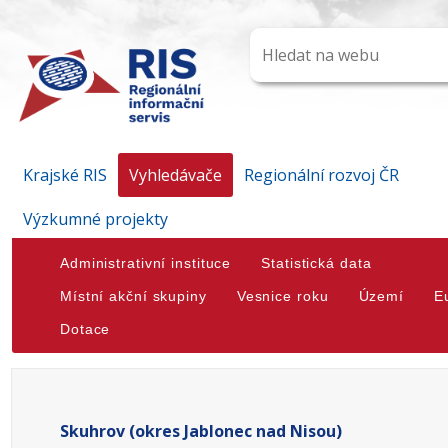
Krajské RIS
Vyhledávače
Regionální rozvoj ČR
Výzkumné projekty
Administrativní instituce
Statistická data
Místní akční skupiny
Vesnice roku
Území
E
Dotace
Skuhrov (okres Jablonec nad Nisou)