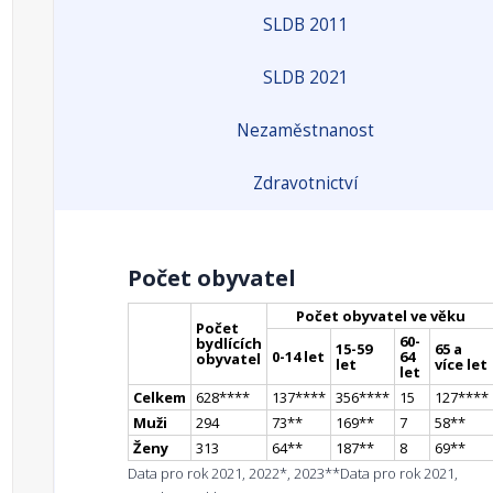
SLDB 2011
SLDB 2021
Nezaměstnanost
Zdravotnictví
Počet obyvatel
Počet obyvatel ve věku
Počet
60-
bydlících
15-59
65 a
0-14 let
64
obyvatel
let
více let
let
Celkem
628
**
**
137
**
**
356
**
**
15
127
**
**
Muži
294
73
*
*
169
*
*
7
58
*
*
Ženy
313
64
*
*
187
*
*
8
69
*
*
Data pro rok 2021, 2022*, 2023**
Data pro rok 2021,