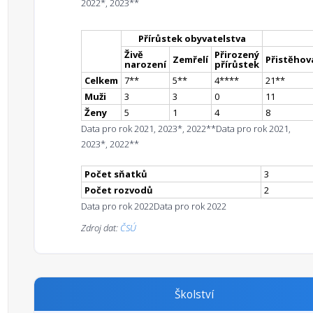
2022*, 2023**
Přírůstek obyvatelstva
Živě
Přirozený
Zemřelí
Přistěhova
narození
přírůstek
Celkem
7
*
*
5
*
*
4
**
**
21
*
*
Muži
3
3
0
11
Ženy
5
1
4
8
Data pro rok 2021, 2023*, 2022**
Data pro rok 2021,
2023*, 2022**
Počet sňatků
3
Počet rozvodů
2
Data pro rok 2022
Data pro rok 2022
Zdroj dat:
ČSÚ
Školství