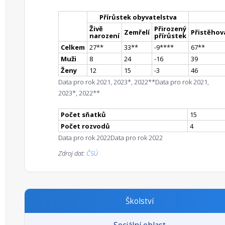
Přírůstek obyvatelstva
Živě
Přirozený
Zemřelí
Přistěhova
narození
přírůstek
Celkem
27
*
*
33
*
*
-9
**
**
67
*
*
Muži
8
24
-16
39
Ženy
12
15
-3
46
Data pro rok 2021, 2023*, 2022**
Data pro rok 2021,
2023*, 2022**
Počet sňatků
15
Počet rozvodů
4
Data pro rok 2022
Data pro rok 2022
Zdroj dat:
ČSÚ
Školství