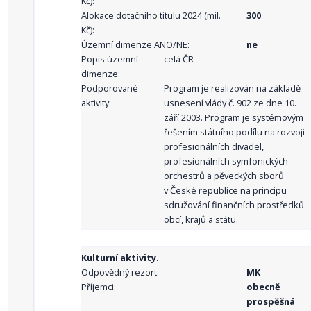
Kč):
Alokace dotačního titulu 2024 (mil.
300
Kč):
Územní dimenze ANO/NE:
ne
Popis územní
celá ČR
dimenze:
Podporované
Program je realizován na základě
aktivity:
usnesení vlády č. 902 ze dne 10.
září 2003. Program je systémovým
řešením státního podílu na rozvoji
profesionálních divadel,
profesionálních symfonických
orchestrů a pěveckých sborů
v České republice na principu
sdružování finančních prostředků
obcí, krajů a státu.
Kulturní aktivity.
Odpovědný rezort:
MK
Příjemci:
obecně
prospěšná