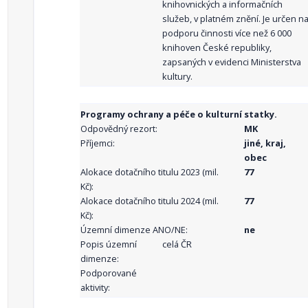
knihovnických a informačních
služeb, v platném znění. Je určen n
podporu činnosti více než 6 000
knihoven České republiky,
zapsaných v evidenci Ministerstva
kultury.
Programy ochrany a péče o kulturní statky.
Odpovědný rezort:
MK
Příjemci:
jiné, kraj,
obec
Alokace dotačního titulu 2023 (mil.
77
Kč):
Alokace dotačního titulu 2024 (mil.
77
Kč):
Územní dimenze ANO/NE:
ne
Popis územní
celá ČR
dimenze:
Podporované
aktivity: