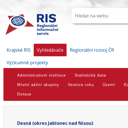
Krajské RIS
Vyhledávače
Regionální rozvoj ČR
Výzkumné projekty
Administrativní instituce
Statistická data
Místní akční skupiny
Vesnice roku
Území
E
Dotace
Desná (okres Jablonec nad Nisou)