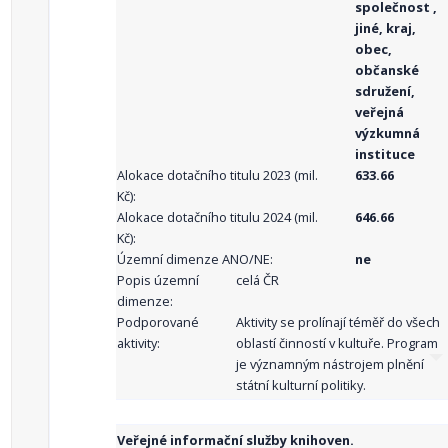
společnost ,
jiné, kraj,
obec,
občanské
sdružení,
veřejná
výzkumná
instituce
Alokace dotačního titulu 2023 (mil.
633.66
Kč):
Alokace dotačního titulu 2024 (mil.
646.66
Kč):
Územní dimenze ANO/NE:
ne
Popis územní
celá ČR
dimenze:
Podporované
Aktivity se prolínají téměř do všech
aktivity:
oblastí činností v kultuře. Program
je významným nástrojem plnění
státní kulturní politiky.
Veřejné informační služby knihoven.