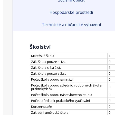
Sociální oblast
Hospodářské prostředí
Technické a občanské vybavení
Školství
Mateřská škola
1
Zákl.škola pouze s 1.st.
0
Zákl.škola s 1.a 2.st.
1
Zákl.škola pouze s 2.st.
0
Počet škol v oboru gymnázií
0
Počet škol v oboru středních odborných škol a
0
praktických šk
Počet škol v oboru nástavbového studia
0
Počet středisek praktického vyučování
0
Konzervatoře
0
Základní umělecká škola
0