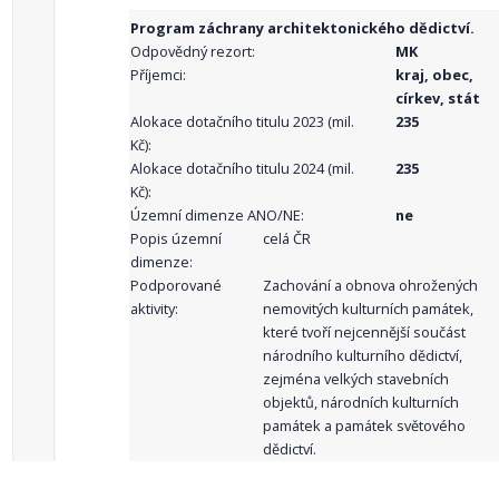
Program záchrany architektonického dědictví.
Odpovědný rezort:
MK
Příjemci:
kraj, obec,
církev, stát
Alokace dotačního titulu 2023 (mil.
235
Kč):
Alokace dotačního titulu 2024 (mil.
235
Kč):
Územní dimenze ANO/NE:
ne
Popis územní
celá ČR
dimenze:
Podporované
Zachování a obnova ohrožených
aktivity:
nemovitých kulturních památek,
které tvoří nejcennější součást
národního kulturního dědictví,
zejména velkých stavebních
objektů, národních kulturních
památek a památek světového
dědictví.
Sledované
obnova a zachování kulturní
indikátory:
památky, lze-li pak také její