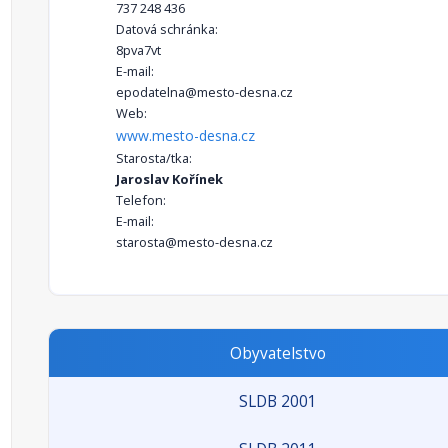
737 248 436
Datová schránka:
8pva7vt
E-mail:
epodatelna@mesto-desna.cz
Web:
www.mesto-desna.cz
Starosta/tka:
Jaroslav Kořínek
Telefon:
E-mail:
starosta@mesto-desna.cz
Obyvatelstvo
SLDB 2001