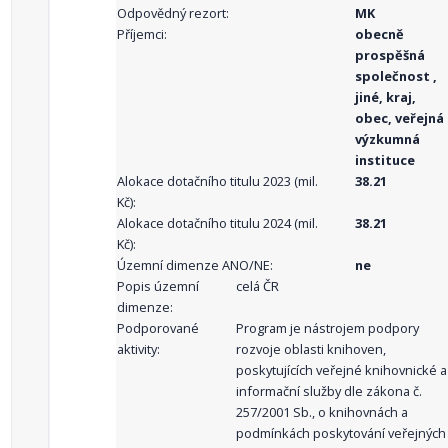
Odpovědný rezort:
MK
Příjemci:
obecně
prospěšná
společnost ,
jiné, kraj,
obec, veřejná
výzkumná
instituce
Alokace dotačního titulu 2023 (mil.
38.21
Kč):
Alokace dotačního titulu 2024 (mil.
38.21
Kč):
Územní dimenze ANO/NE:
ne
Popis územní
celá ČR
dimenze:
Podporované
Program je nástrojem podpory
aktivity:
rozvoje oblasti knihoven,
poskytujících veřejné knihovnické a
informační služby dle zákona č.
257/2001 Sb., o knihovnách a
podmínkách poskytování veřejných