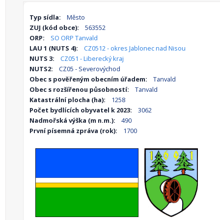
Typ sídla:
Město
ZUJ (kód obce):
563552
ORP:
SO ORP Tanvald
LAU 1 (NUTS 4):
CZ0512 - okres Jablonec nad Nisou
NUTS 3:
CZ051 - Liberecký kraj
NUTS2:
CZ05 - Severovýchod
Obec s pověřeným obecním úřadem:
Tanvald
Obec s rozšířenou působností:
Tanvald
Katastrální plocha (ha):
1258
Počet bydlících obyvatel k 2023:
3062
Nadmořská výška (m n.m.):
490
První písemná zpráva (rok):
1700