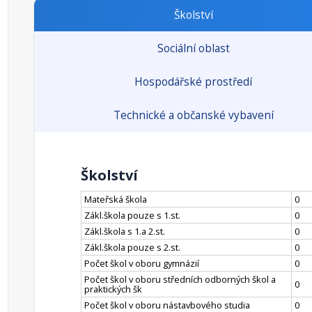
Školství
Sociální oblast
Hospodářské prostředí
Technické a občanské vybavení
Školství
Mateřská škola
0
Zákl.škola pouze s 1.st.
0
Zákl.škola s 1.a 2.st.
0
Zákl.škola pouze s 2.st.
0
Počet škol v oboru gymnázií
0
Počet škol v oboru středních odborných škol a
0
praktických šk
Počet škol v oboru nástavbového studia
0