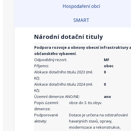
Hospodaření obcí
SMART
Národní dotační tituly
Podpora rozvoje a obnovy obecní infrastruktury 
občanského vybavení.
Odpovědný rezort:
MF
Příjemci:
obec
Alokace dotačního titulu 2023 (mil.
0
Kč):
Alokace dotačního titulu 2024 (mil.
0
Kč):
Územní dimenze ANO/NE:
ano
Popis územní
obce do 3. tis.obyv.
dimenze:
Podporované
Dotace je určena na odstraňování
aktivity:
havarijních stavů, opravy,
modernizace a rekonstrukce,