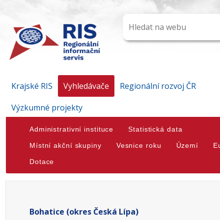
Krajské RIS
Vyhledávače
Regionální rozvoj ČR
Výzkumné projekty
Administrativní instituce
Statistická data
Místní akční skupiny
Vesnice roku
Území
E
Dotace
Bohatice (okres Česká Lípa)