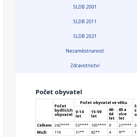
SLDB 2001
SLDB 2011
SLDB 2021
Nezaměstnanost
Zdravotnictví
Počet obyvatel
Počet obyvatel ve věku
Počet
S
60-
65 a
bydlících
s
0-14
15-59
64
více
obyvatel
o
let
let
let
let
Celkem
242
**
**
53
**
**
165
**
**
9
21
**
**
2
Muži
116
31
*
*
82
*
*
4
9
*
*
1