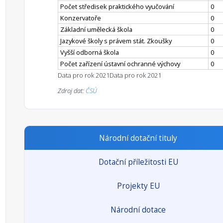
Počet středisek praktického vyučování
0
Konzervatoře
0
Základní umělecká škola
0
Jazykové školy s právem stát. Zkoušky
0
Vyšší odborná škola
0
Počet zařízení ústavní ochranné výchovy
0
Data pro rok 2021
Data pro rok 2021
Zdroj dat:
ČSÚ
Národní dotační tituly
Dotační příležitosti EU
Projekty EU
Národní dotace