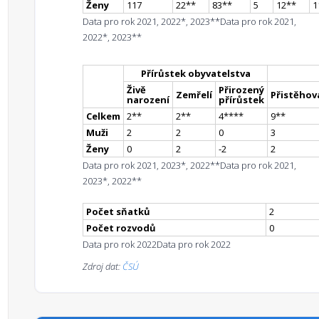
Ženy
117
22
*
*
83
*
*
5
12
*
*
1
Data pro rok 2021, 2022*, 2023**
Data pro rok 2021,
2022*, 2023**
Přírůstek obyvatelstva
Živě
Přirozený
Zemřelí
Přistěhova
narození
přírůstek
Celkem
2
*
*
2
*
*
4
**
**
9
*
*
Muži
2
2
0
3
Ženy
0
2
-2
2
Data pro rok 2021, 2023*, 2022**
Data pro rok 2021,
2023*, 2022**
Počet sňatků
2
Počet rozvodů
0
Data pro rok 2022
Data pro rok 2022
Zdroj dat:
ČSÚ