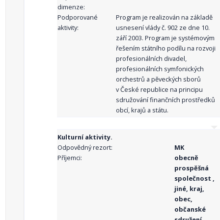
dimenze:
Podporované
Program je realizován na základě
aktivity:
usnesení vlády č. 902 ze dne 10.
září 2003. Program je systémovým
řešením státního podílu na rozvoji
profesionálních divadel,
profesionálních symfonických
orchestrů a pěveckých sborů
v České republice na principu
sdružování finančních prostředků
obcí, krajů a státu.
Kulturní aktivity.
Odpovědný rezort:
MK
Příjemci:
obecně
prospěšná
společnost ,
jiné, kraj,
obec,
občanské
sdružení,