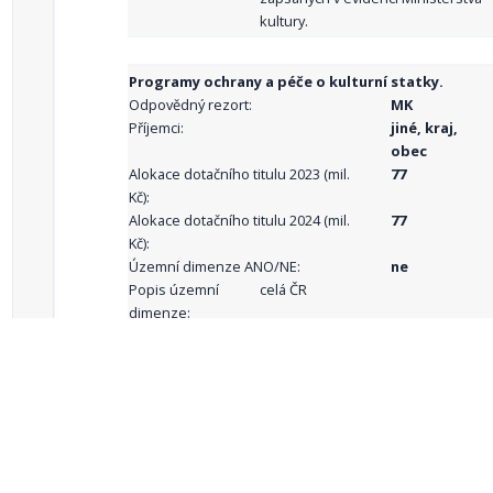
kultury.
Programy ochrany a péče o kulturní statky.
Odpovědný rezort:
MK
Příjemci:
jiné, kraj,
obec
Alokace dotačního titulu 2023 (mil.
77
Kč):
Alokace dotačního titulu 2024 (mil.
77
Kč):
Územní dimenze ANO/NE:
ne
Popis územní
celá ČR
dimenze:
Podporované
aktivity:
celkový počet záznamů: 68
1
2
3
4
5
…