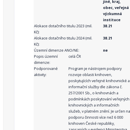
jiné, kraj,
obec, veřejná
výzkumná
instituce
Alokace dotačního titulu 2023 (mil.
38.21
Kč):
Alokace dotačního titulu 2024 (mil.
38.21
Kč):
Územní dimenze ANO/NE:
ne
Popis územní
celá ČR
dimenze:
Podporované
Program je nástrojem podpory
aktivity:
rozvoje oblasti knihoven,
poskytujících veřejné knihovnické a
informační služby dle zákona č.
257/2001 Sb., o knihovnách a
podmínkách poskytování veřejných
knihovnických a informačních
služeb, v platném znění. Je určen n
podporu činnosti více než 6 000
knihoven České republiky,
zapsaných v evidenci Ministerstva