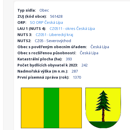
Typ sídla:
Obec
ZUJ (kód obce):
561428
ORP:
SO ORP Česká Lípa
LAU 1 (NUTS 4):
CZ0511 - okres Česká Lípa
NUTS 3:
CZ051 - Liberecký kraj
NUTS2:
CZ05 - Severovýchod
Obec s pověřeným obecním úřadem:
Česká Lípa
Obec s rozšířenou působností:
Česká Lípa
Katastrální plocha (ha):
393
Počet bydlících obyvatel k 2023:
242
Nadmořská výška (m n.m.):
287
První písemná zpráva (rok):
1370