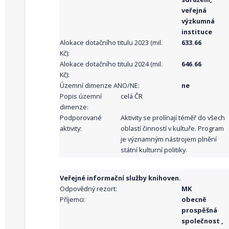
veřejná
výzkumná
instituce
Alokace dotačního titulu 2023 (mil.
633.66
Kč):
Alokace dotačního titulu 2024 (mil.
646.66
Kč):
Územní dimenze ANO/NE:
ne
Popis územní
celá ČR
dimenze:
Podporované
Aktivity se prolínají téměř do všech
aktivity:
oblastí činností v kultuře. Program
je významným nástrojem plnění
státní kulturní politiky.
Veřejné informační služby knihoven.
Odpovědný rezort:
MK
Příjemci:
obecně
prospěšná
společnost ,