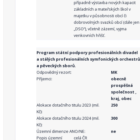
případně výstavba nových kapacit
základních a mateřských škol v
majetku v působnosti obcí či
dobrovolných svazků obcí (dále jen
„DSO“), včetně zázemí, vyjma
venkovních hřišť.
Program státní podpory profesionálních divadel
a stálých profesionálních symfonických orchestrů
a pěveckých sborů.
Odpovědný rezort:
MK
Příjemci:
obecně
prospěšná
společnost ,
kraj, obec
Alokace dotačního titulu 2023 (mil.
250
Kč):
Alokace dotačního titulu 2024 (mil.
300
Kč):
Územní dimenze ANO/NE:
ne
Popis územní
celá ČR