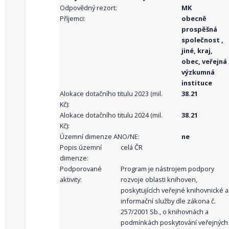
Odpovědný rezort:
MK
Příjemci:
obecně
prospěšná
společnost ,
jiné, kraj,
obec, veřejná
výzkumná
instituce
Alokace dotačního titulu 2023 (mil.
38.21
Kč):
Alokace dotačního titulu 2024 (mil.
38.21
Kč):
Územní dimenze ANO/NE:
ne
Popis územní
celá ČR
dimenze:
Podporované
Program je nástrojem podpory
aktivity:
rozvoje oblasti knihoven,
poskytujících veřejné knihovnické a
informační služby dle zákona č.
257/2001 Sb., o knihovnách a
podmínkách poskytování veřejných