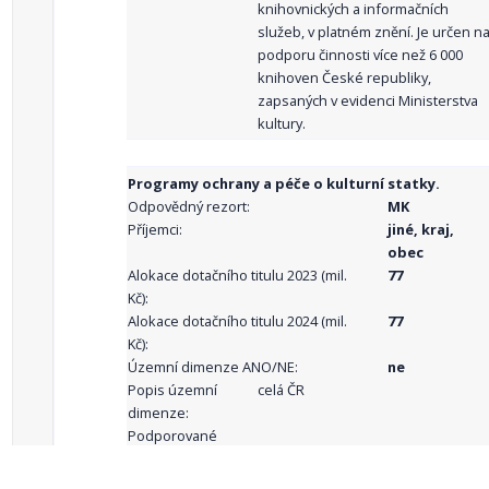
knihovnických a informačních
služeb, v platném znění. Je určen n
podporu činnosti více než 6 000
knihoven České republiky,
zapsaných v evidenci Ministerstva
kultury.
Programy ochrany a péče o kulturní statky.
Odpovědný rezort:
MK
Příjemci:
jiné, kraj,
obec
Alokace dotačního titulu 2023 (mil.
77
Kč):
Alokace dotačního titulu 2024 (mil.
77
Kč):
Územní dimenze ANO/NE:
ne
Popis územní
celá ČR
dimenze:
Podporované
aktivity: