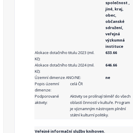
společnost ,
jiné, kraj,
obec,
občanské
sdružení,
veřejná
výzkumná
instituce
Alokace dotačního titulu 2023 (mil.
633.66
Kč):
Alokace dotačního titulu 2024 (mil.
646.66
Kč):
Územní dimenze ANO/NE:
ne
Popis územní
celá ČR
dimenze:
Podporované
Aktivity se prolínají téměř do všech
aktivity:
oblastí činností v kultuře. Program
je významným nástrojem plnění
státní kulturní politiky.
Veřejné informační služby knihoven.