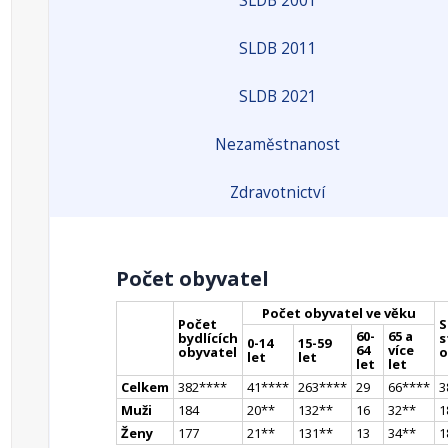
SLDB 2001
SLDB 2011
SLDB 2021
Nezaměstnanost
Zdravotnictví
Počet obyvatel
Počet obyvatel ve věku
Počet
S
60-
65 a
bydlících
s
0-14
15-59
64
více
obyvatel
o
let
let
let
let
Celkem
382
**
**
41
**
**
263
**
**
29
66
**
**
3
Muži
184
20
*
*
132
*
*
16
32
*
*
1
Ženy
177
21
*
*
131
*
*
13
34
*
*
1