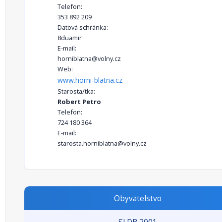
Telefon:
353 892 209
Datová schránka:
8duamir
E-mail:
horniblatna@volny.cz
Web:
www.horni-blatna.cz
Starosta/tka:
Robert Petro
Telefon:
724 180 364
E-mail:
starosta.horniblatna@volny.cz
Obyvatelstvo