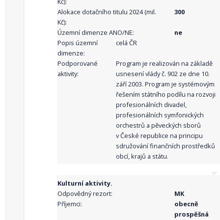
Kč):
Alokace dotačního titulu 2024 (mil.
300
Kč):
Územní dimenze ANO/NE:
ne
Popis územní
celá ČR
dimenze:
Podporované
Program je realizován na základě
aktivity:
usnesení vlády č. 902 ze dne 10.
září 2003. Program je systémovým
řešením státního podílu na rozvoji
profesionálních divadel,
profesionálních symfonických
orchestrů a pěveckých sborů
v České republice na principu
sdružování finančních prostředků
obcí, krajů a státu.
Kulturní aktivity.
Odpovědný rezort:
MK
Příjemci:
obecně
prospěšná