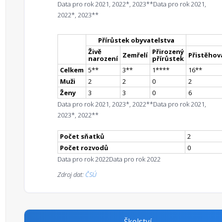
Data pro rok 2021, 2022*, 2023**
Data pro rok 2021,
2022*, 2023**
Přírůstek obyvatelstva
Živě
Přirozený
Zemřelí
Přistěhova
narození
přírůstek
Celkem
5
*
*
3
*
*
1
**
**
16
*
*
Muži
2
2
0
2
Ženy
3
3
0
6
Data pro rok 2021, 2023*, 2022**
Data pro rok 2021,
2023*, 2022**
Počet sňatků
2
Počet rozvodů
0
Data pro rok 2022
Data pro rok 2022
Zdroj dat:
ČSÚ
Školství