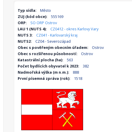
Typ sídla:
Město
ZUJ (kód obce):
555169
ORP:
SO ORP Ostrov
LAU 1 (NUTS 4):
CZ0412 - okres Karlovy Vary
NUTS 3:
CZ041 - Karlovarský kraj
NUTS2:
CZ04 - Severozápad
Obec s pověřeným obecním úřadem:
Ostrov
Obec s rozšířenou působností:
Ostrov
Katastrální plocha (ha):
563
Počet bydlících obyvatel k 2023:
382
Nadmořská výška (m n.m.):
888
První písemná zpráva (rok):
1518