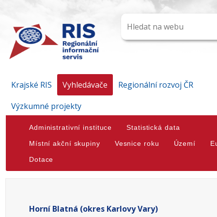
Krajské RIS
Vyhledávače
Regionální rozvoj ČR
Výzkumné projekty
Administrativní instituce
Statistická data
Místní akční skupiny
Vesnice roku
Území
E
Dotace
Horní Blatná (okres Karlovy Vary)