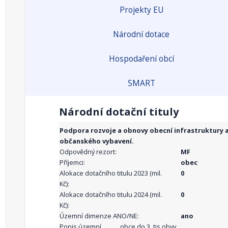
Projekty EU
Národní dotace
Hospodaření obcí
SMART
Národní dotační tituly
Podpora rozvoje a obnovy obecní infrastruktury 
občanského vybavení.
Odpovědný rezort:
MF
Příjemci:
obec
Alokace dotačního titulu 2023 (mil.
0
Kč):
Alokace dotačního titulu 2024 (mil.
0
Kč):
Územní dimenze ANO/NE:
ano
Popis územní
obce do 3. tis.obyv.