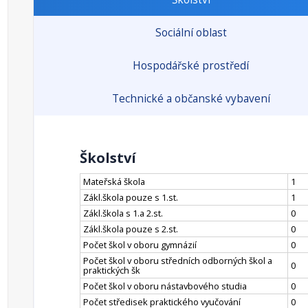
Sociální oblast
Hospodářské prostředí
Technické a občanské vybavení
Školství
Mateřská škola
1
Zákl.škola pouze s 1.st.
1
Zákl.škola s 1.a 2.st.
0
Zákl.škola pouze s 2.st.
0
Počet škol v oboru gymnázií
0
Počet škol v oboru středních odborných škol a
0
praktických šk
Počet škol v oboru nástavbového studia
0
Počet středisek praktického vyučování
0