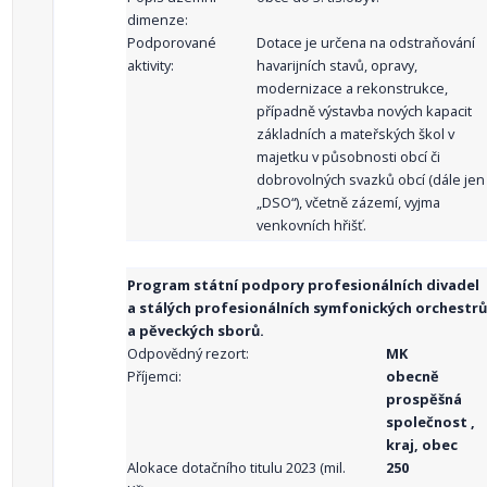
dimenze:
Podporované
Dotace je určena na odstraňování
aktivity:
havarijních stavů, opravy,
modernizace a rekonstrukce,
případně výstavba nových kapacit
základních a mateřských škol v
majetku v působnosti obcí či
dobrovolných svazků obcí (dále jen
„DSO“), včetně zázemí, vyjma
venkovních hřišť.
Program státní podpory profesionálních divadel
a stálých profesionálních symfonických orchestrů
a pěveckých sborů.
Odpovědný rezort:
MK
Příjemci:
obecně
prospěšná
společnost ,
kraj, obec
Alokace dotačního titulu 2023 (mil.
250