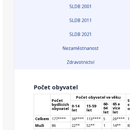
SLDB 2001
SLDB 2011
SLDB 2021
Nezaměstnanost
Zdravotnictví
Počet obyvatel
Počet obyvatel ve věku
Počet
S
60-
65 a
bydlících
s
0-14
15-59
64
více
obyvatel
o
let
let
let
let
Celkem
177
**
**
36
**
**
113
**
**
5
26
**
**
1
Muži
86
22
*
*
52
*
*
1
14
*
*
8