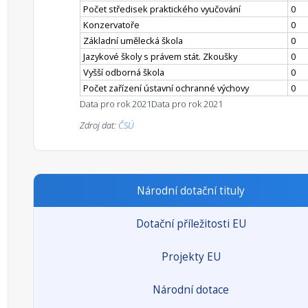
Počet středisek praktického vyučování
0
Konzervatoře
0
Základní umělecká škola
0
Jazykové školy s právem stát. Zkoušky
0
Vyšší odborná škola
0
Počet zařízení ústavní ochranné výchovy
0
Data pro rok 2021
Data pro rok 2021
Zdroj dat:
ČSÚ
Národní dotační tituly
Dotační příležitosti EU
Projekty EU
Národní dotace