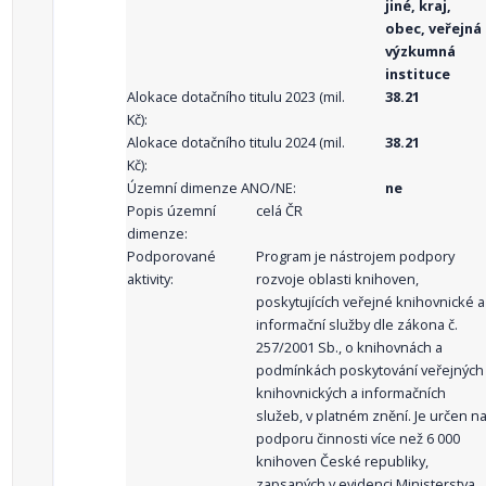
jiné, kraj,
obec, veřejná
výzkumná
instituce
Alokace dotačního titulu 2023 (mil.
38.21
Kč):
Alokace dotačního titulu 2024 (mil.
38.21
Kč):
Územní dimenze ANO/NE:
ne
Popis územní
celá ČR
dimenze:
Podporované
Program je nástrojem podpory
aktivity:
rozvoje oblasti knihoven,
poskytujících veřejné knihovnické a
informační služby dle zákona č.
257/2001 Sb., o knihovnách a
podmínkách poskytování veřejných
knihovnických a informačních
služeb, v platném znění. Je určen n
podporu činnosti více než 6 000
knihoven České republiky,
zapsaných v evidenci Ministerstva