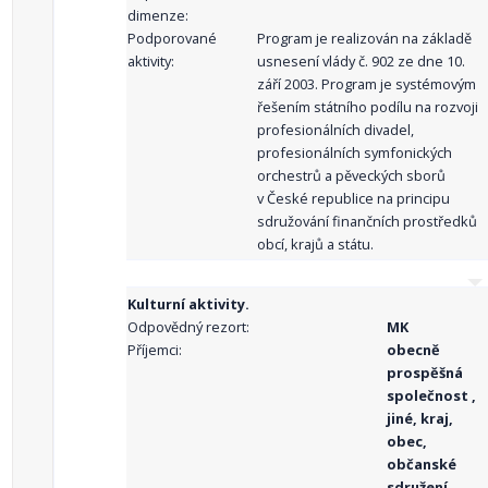
dimenze:
Podporované
Program je realizován na základě
aktivity:
usnesení vlády č. 902 ze dne 10.
září 2003. Program je systémovým
řešením státního podílu na rozvoji
profesionálních divadel,
profesionálních symfonických
orchestrů a pěveckých sborů
v České republice na principu
sdružování finančních prostředků
obcí, krajů a státu.
Kulturní aktivity.
Odpovědný rezort:
MK
Příjemci:
obecně
prospěšná
společnost ,
jiné, kraj,
obec,
občanské
sdružení,