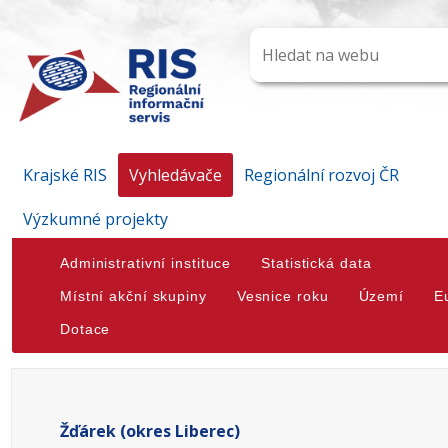
Krajské RIS
Vyhledávače
Regionální rozvoj ČR
Výzkumné projekty
Administrativní instituce
Statistická data
Místní akční skupiny
Vesnice roku
Území
E
Dotace
Žďárek (okres Liberec)