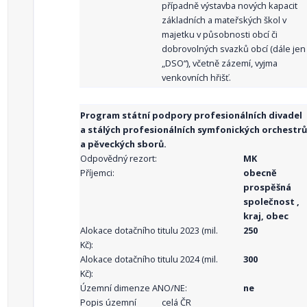
případně výstavba nových kapacit
základních a mateřských škol v
majetku v působnosti obcí či
dobrovolných svazků obcí (dále jen
„DSO“), včetně zázemí, vyjma
venkovních hřišť.
Program státní podpory profesionálních divadel
a stálých profesionálních symfonických orchestrů
a pěveckých sborů.
Odpovědný rezort:
MK
Příjemci:
obecně
prospěšná
společnost ,
kraj, obec
Alokace dotačního titulu 2023 (mil.
250
Kč):
Alokace dotačního titulu 2024 (mil.
300
Kč):
Územní dimenze ANO/NE:
ne
Popis územní
celá ČR