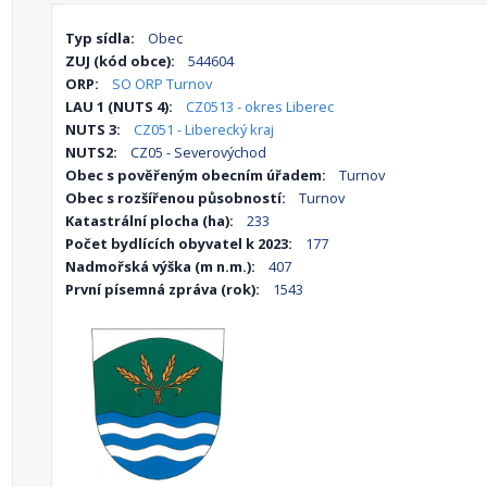
Typ sídla:
Obec
ZUJ (kód obce):
544604
ORP:
SO ORP Turnov
LAU 1 (NUTS 4):
CZ0513 - okres Liberec
NUTS 3:
CZ051 - Liberecký kraj
NUTS2:
CZ05 - Severovýchod
Obec s pověřeným obecním úřadem:
Turnov
Obec s rozšířenou působností:
Turnov
Katastrální plocha (ha):
233
Počet bydlících obyvatel k 2023:
177
Nadmořská výška (m n.m.):
407
První písemná zpráva (rok):
1543