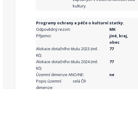
kultury.
Programy ochrany a péče o kulturní statky.
Odpovědný rezort:
MK
Příjemci:
jiné, kraj,
obec
Alokace dotačního titulu 2023 (mil.
77
Kč):
Alokace dotačního titulu 2024 (mil.
77
Kč):
Územní dimenze ANO/NE:
ne
Popis územní
celá ČR
dimenze:
Podporované
aktivity:
celkový počet záznamů: 68
1
2
3
4
5
…