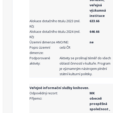
veřejná
výzkumná
instituce
Alokace dotačního titulu 2023 (mil.
633.66
Kč):
Alokace dotačního titulu 2024 (mil.
646.66
Kč):
Územní dimenze ANO/NE:
ne
Popis územní
celá ČR
dimenze:
Podporované
Aktivity se prolínají téměř do všech
aktivity:
oblastí činností v kultuře. Program
je významným nástrojem plnění
státní kulturní politiky.
Veřejné informační služby knihoven.
Odpovědný rezort:
MK
Příjemci:
obecně
prospěšná
společnost ,