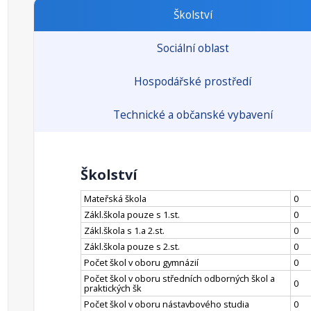
Školství
Sociální oblast
Hospodářské prostředí
Technické a občanské vybavení
Školství
Mateřská škola
0
Zákl.škola pouze s 1.st.
0
Zákl.škola s 1.a 2.st.
0
Zákl.škola pouze s 2.st.
0
Počet škol v oboru gymnázií
0
Počet škol v oboru středních odborných škol a
0
praktických šk
Počet škol v oboru nástavbového studia
0