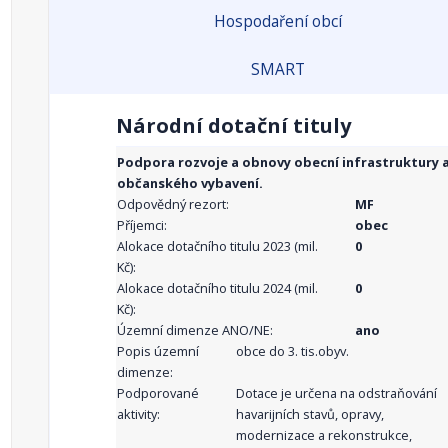
Hospodaření obcí
SMART
Národní dotační tituly
Podpora rozvoje a obnovy obecní infrastruktury 
občanského vybavení.
Odpovědný rezort:
MF
Příjemci:
obec
Alokace dotačního titulu 2023 (mil.
0
Kč):
Alokace dotačního titulu 2024 (mil.
0
Kč):
Územní dimenze ANO/NE:
ano
Popis územní
obce do 3. tis.obyv.
dimenze:
Podporované
Dotace je určena na odstraňování
aktivity:
havarijních stavů, opravy,
modernizace a rekonstrukce,