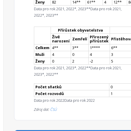
Ženy
82
14
*
*
61
*
*
4
12
*
*
8
Data pro rok 2021, 2022*, 2023**
Data pro rok 2021,
2022*, 2023**
Přírůstek obyvatelstva
Živě
Přirozený
Zemřelí
Přistěhova
narození
přírůstek
Celkem
4
*
*
3
*
*
1
**
**
6
*
*
Muži
4
0
4
3
Ženy
0
2
-2
5
Data pro rok 2021, 2023*, 2022**
Data pro rok 2021,
2023*, 2022**
Počet sňatků
0
Počet rozvodů
1
Data pro rok 2022
Data pro rok 2022
Zdroj dat:
ČSÚ