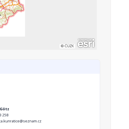
 Götz
3 258
ta.kunratice@seznam.cz