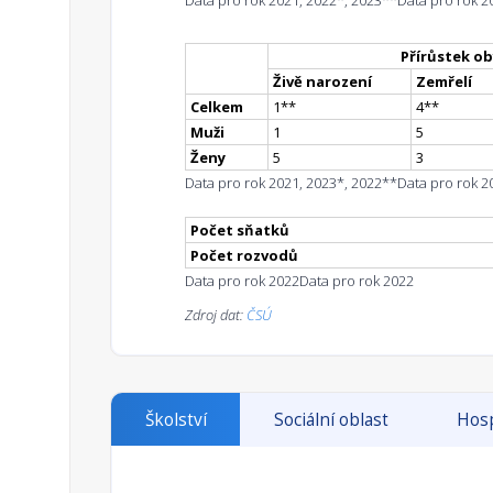
Data pro rok 2021, 2022*, 2023**
Data pro rok 2
Přírůstek ob
Živě narození
Zemřelí
Celkem
1
*
*
4
*
*
Muži
1
5
Ženy
5
3
Data pro rok 2021, 2023*, 2022**
Data pro rok 2
Počet sňatků
Počet rozvodů
Data pro rok 2022
Data pro rok 2022
Zdroj dat:
ČSÚ
Školství
Sociální oblast
Hosp