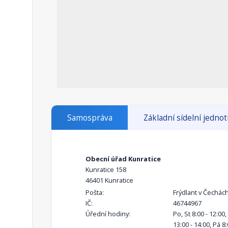
Samospráva
Základní sídelní jedno
Obecní úřad Kunratice
Kunratice 158
46401 Kunratice
Pošta:
Frýdlant v Čechác
IČ:
46744967
Úřední hodiny:
Po, St 8:00 - 12:00, 
13:00 - 14:00, Pá 8