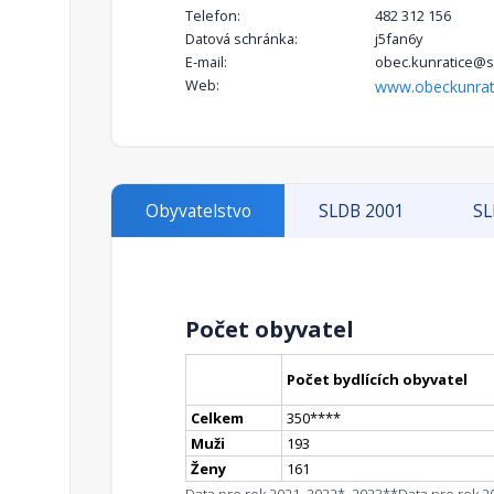
Telefon:
482 312 156
Datová schránka:
j5fan6y
E-mail:
obec.kunratice@
Web:
www.obeckunrati
Obyvatelstvo
SLDB 2001
SL
Počet obyvatel
Počet bydlících obyvatel
Celkem
350
**
**
Muži
193
Ženy
161