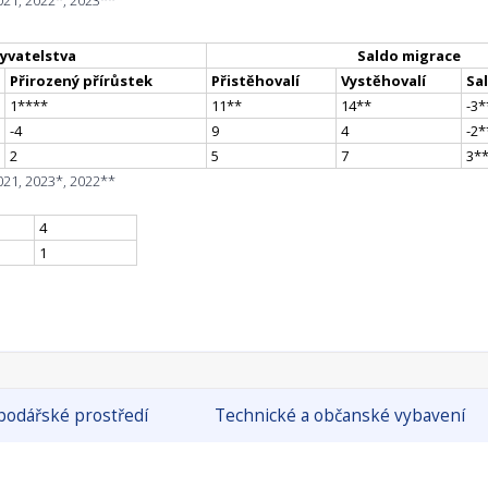
021, 2022*, 2023**
yvatelstva
Saldo migrace
Přirozený přírůstek
Přistěhovalí
Vystěhovalí
Sa
1
**
**
11
*
*
14
*
*
-3
*
-4
9
4
-2
*
2
5
7
3
*
021, 2023*, 2022**
4
1
odářské prostředí
Technické a občanské vybavení