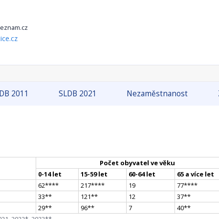
seznam.cz
ce.cz
DB 2011
SLDB 2021
Nezaměstnanost
Počet obyvatel ve věku
0-14 let
15-59 let
60-64 let
65 a více let
62
**
**
217
**
**
19
77
**
**
33
*
*
121
*
*
12
37
*
*
29
*
*
96
*
*
7
40
*
*