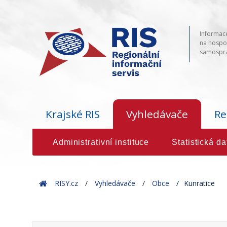
Informace
na hospod
samosprá
Krajské RIS
Vyhledávače
Re
Administrativní instituce
Statistická da
Home
RISY.cz
Vyhledávače
Obce
Kunratice