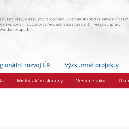
 z území krajů, okresů, obcí s rozšířenou působností i obcí se zaměřením zej
ářské, sociální, životní prostředí, administrativní členění, veřejnou správu i
vu, dotace apod.
gionální rozvoj ČR
Výzkumné projekty
ta
Místní akční skupiny
Vesnice roku
Úze