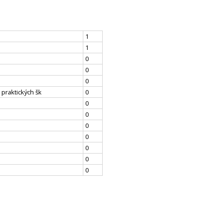
1
1
0
0
0
 praktických šk
0
0
0
0
0
0
0
0