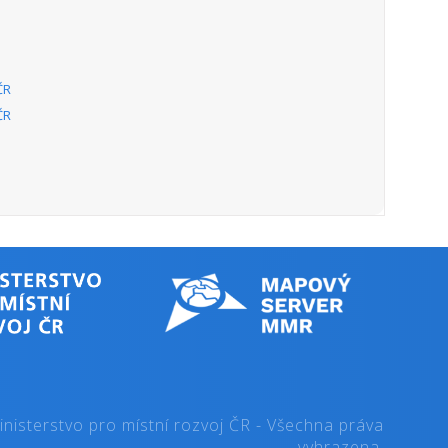
ČR
ČR
nisterstvo pro místní rozvoj ČR - Všechna práva
vyhrazena.