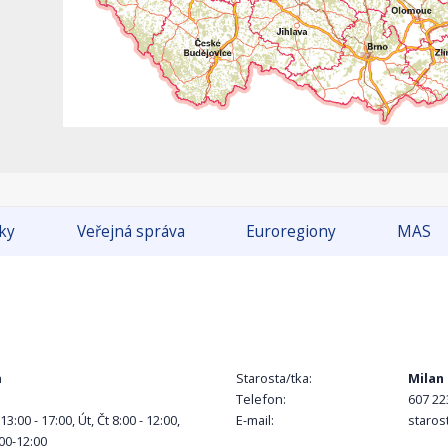
tky
Veřejná správa
Euroregiony
MAS
h
Starosta/tka:
Milan
Telefon:
607 22
13:00 - 17:00, Út, Čt 8:00 - 12:00,
E-mail:
staros
:00-12:00