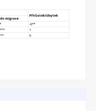
Přírůstek/úbytek
ldo migrace
*
-6
*
*
*
**
1
*
**
0