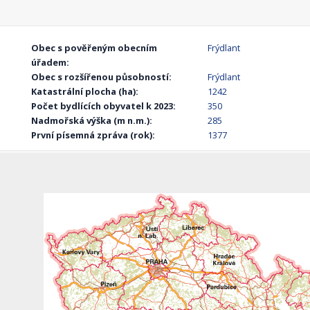
Obec s pověřeným obecním
Frýdlant
úřadem:
Obec s rozšířenou působností:
Frýdlant
Katastrální plocha (ha):
1242
Počet bydlících obyvatel k 2023:
350
Nadmořská výška (m n.m.):
285
První písemná zpráva (rok):
1377