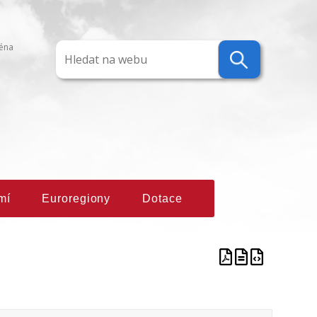
ména
mí
Euroregiony
Dotace