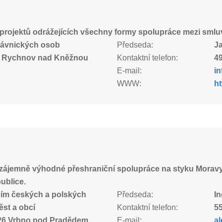
 projektů odrážejících všechny formy spolupráce mezi smlu
rávnických osob
Předseda:
Ja
1 Rychnov nad Kněžnou
Kontaktní telefon:
49
E-mail:
in
WWW:
ht
vzájemně výhodné přeshraniční spolupráce na styku Moravy
ublice.
ím českých a polských
Předseda:
In
ěst a obcí
Kontaktní telefon:
55
26 Vrbno pod Pradědem
E-mail:
a