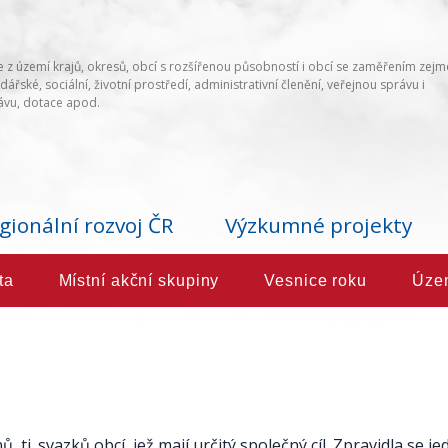
 z území krajů, okresů, obcí s rozšířenou působností i obcí se zaměřením zej
ářské, sociální, životní prostředí, administrativní členění, veřejnou správu i
vu, dotace apod.
gionální rozvoj ČR
Výzkumné projekty
ta
Místní akční skupiny
Vesnice roku
Úze
, tj. svazků obcí, jež mají určitý společný cíl. Zpravidla se 