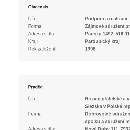
Glacensis
Účel:
Podpora a realizace
Forma:
Zájmové sdružení p
Adresa sídla:
Panská 1492, 516 0
Kraj:
Pardubický kraj
Rok založení:
1996
Praděd
Účel:
Rozvoj přátelské a 
Slezska v Polské rep
Forma:
Dobrovolné sdružen
spolků a sdružení m
Adresa sídla:
Nové Doby 111, 793