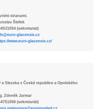
vními stranami.
roslav Štefek
4531054 (sekretariat)
fo@euro-glacensis.cz
tps://www.euro-glacensis.cz/
 a Slezska v České republice a Opolského
g. Zdeněk Jarmar
4751056 (sekretariát)
lena.smigurova@europraded.cz