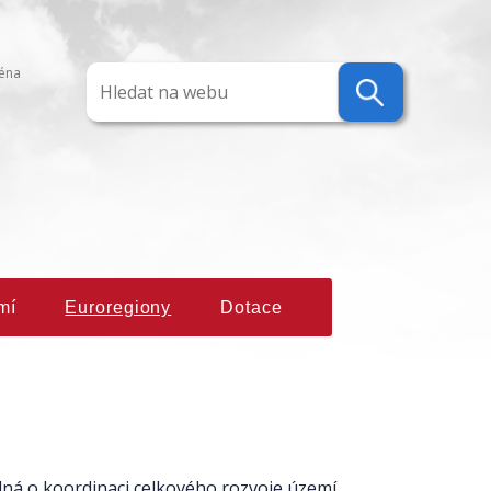
ména
mí
Euroregiony
Dotace
jedná o koordinaci celkového rozvoje území,