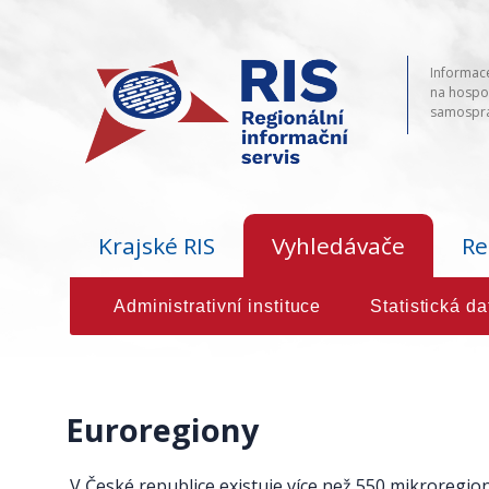
Informace
na hospod
samosprá
Krajské RIS
Vyhledávače
Re
Administrativní instituce
Statistická da
Euroregiony
V České republice existuje více než 550 mikroregionů