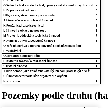
F Stavebnictví
6
G Velkoobchod a maloobchod; opravy a údržba motorových vozid
9
H Doprava a skladování
4
I Ubytování; stravování a pohostinství
4
J Informační a komunikační činnosti
0
K Peněžnictví a pojišťovnictví
3
L Činnosti v oblasti nemovitostí
1
M Profesní; vědecké a technické činnosti
7
N Administrativní a podpůrné činnosti
3
O Veřejná správa a obrana; povinné sociální zabezpečení
2
P Vzdělávání
0
Q Zdravotní a sociální péče
0
R Kulturní; zábavní a rekreační činnosti
1
S Ostatní činnosti
1
T Činn.domác. jako zaměstnavatelů;činn.dom.produk.výr.a služ
0
U Činnosti exteritoriálních organizací a orgánů
0
Nezařazeno
1
Pozemky podle druhu (ha