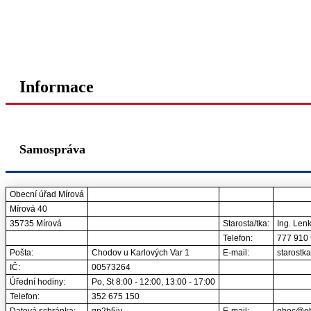
Informace
Samospráva
Obecní úřad Mírová
Mírová 40
35735 Mírová
Starosta/tka:
Ing. Len
Telefon:
777 910
Pošta:
Chodov u Karlových Var 1
E-mail:
starostk
IČ:
00573264
Úřední hodiny:
Po, St 8:00 - 12:00, 13:00 - 17:00
Telefon:
352 675 150