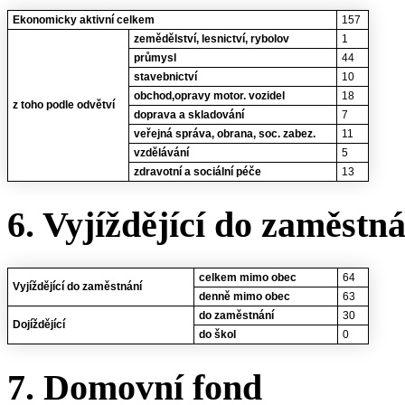
Ekonomicky aktivní celkem
157
zemědělství, lesnictví, rybolov
1
průmysl
44
stavebnictví
10
obchod,opravy motor. vozidel
18
z toho podle odvětví
doprava a skladování
7
veřejná správa, obrana, soc. zabez.
11
vzdělávání
5
zdravotní a sociální péče
13
6. Vyjíždějící do zaměstn
celkem mimo obec
64
Vyjíždějící do zaměstnání
denně mimo obec
63
do zaměstnání
30
Dojíždějící
do škol
0
7. Domovní fond