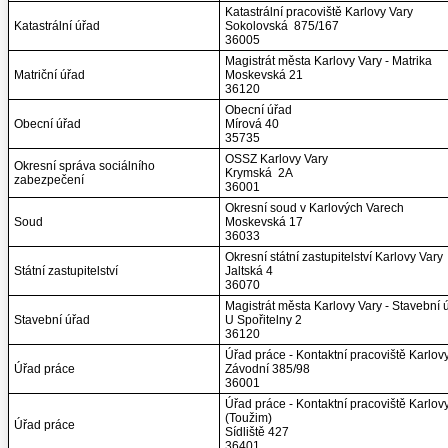
Katastrální pracoviště Karlovy Vary
Katastrální úřad
Sokolovská 875/167
36005
Magistrát města Karlovy Vary - Matrika
Matriční úřad
Moskevská 21
36120
Obecní úřad
Obecní úřad
Mírová 40
35735
OSSZ Karlovy Vary
Okresní správa sociálního
Krymská 2A
zabezpečení
36001
Okresní soud v Karlových Varech
Soud
Moskevská 17
36033
Okresní státní zastupitelství Karlovy Vary
Státní zastupitelství
Jaltská 4
36070
Magistrát města Karlovy Vary - Stavební 
Stavební úřad
U Spořitelny 2
36120
Úřad práce - Kontaktní pracoviště Karlov
Úřad práce
Závodní 385/98
36001
Úřad práce - Kontaktní pracoviště Karlov
(Toužim)
Úřad práce
Sídliště 427
36401