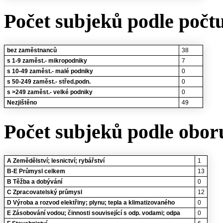
Počet subjeků podle počt
bez zaměstnanců
38
s 1-9 zaměst.- mikropodniky
7
s 10-49 zaměst.- malé podniky
0
s 50-249 zaměst.- střed.podn.
0
s >249 zaměst.- velké podniky
0
Nezjištěno
49
Počet subjeků podle oboru
A Zemědělství; lesnictví; rybářství
1
B-E Průmysl celkem
13
B Těžba a dobývání
0
C Zpracovatelský průmysl
12
D Výroba a rozvod elektřiny; plynu; tepla a klimatizovaného
0
E Zásobování vodou; činnosti související s odp. vodami; odpa
0