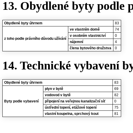
13. Obydlené byty podle 
Obydlené byty úhrnem
83
ve vlastním domě
74
v osobním vlastnictví
0
z toho podle právního důvodu užívání
nájemní
4
člena bytového družstva
0
14. Technické vybavení b
Obydlené byty úhrnem
83
plyn v bytě
69
vodovod v bytě
82
Byty podle vybavení
připojení na veřejnou kanalizační síť
0
ústřední topení, etážové topení
75
vlastní koupelna, sprchový kout
81