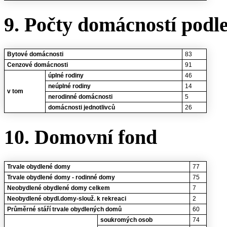
9. Počty domácností podl
Bytové domácnosti
83
Cenzové domácnosti
91
úplné rodiny
46
neúplné rodiny
14
v tom
nerodinné domácnosti
5
domácnosti jednotlivců
26
10. Domovní fond
Trvale obydlené domy
77
Trvale obydlené domy - rodinné domy
75
Neobydlené obydlené domy celkem
7
Neobydlené obydl.domy-slouž. k rekreaci
2
Průměrné stáří trvale obydlených domů
60
soukromých osob
74