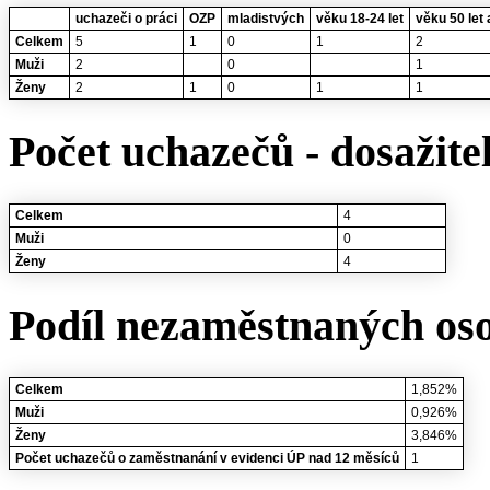
uchazeči o práci
OZP
mladistvých
věku 18-24 let
věku 50 let 
Celkem
5
1
0
1
2
Muži
2
0
1
Ženy
2
1
0
1
1
Počet uchazečů - dosažite
Celkem
4
Muži
0
Ženy
4
Podíl nezaměstnaných oso
Celkem
1,852%
Muži
0,926%
Ženy
3,846%
Počet uchazečů o zaměstnanání v evidenci ÚP nad 12 měsíců
1