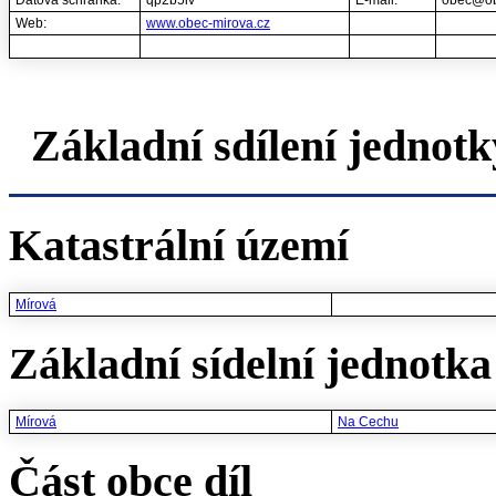
Datová schránka:
qp2b5iv
E-mail:
obec@ob
Web:
www.obec-mirova.cz
Základní sdílení jednotk
Katastrální území
Mírová
Základní sídelní jednotka 
Mírová
Na Cechu
Část obce díl