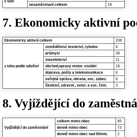
v tom
nezaměstnaní celkem
18
7. Ekonomicky aktivní po
Ekonomicky aktivní celkem
208
zemědělství, lesnictví, rybolov
4
průmysl
36
stavebnictví
11
z toho podle odvětví
obchod,opravy motor. vozidel
16
doprava, pošty a telekomunikace
6
veřejná správa, obrana, soc. zabez.
6
školství, zdravot., veter. a soc. činn.
3
8. Vyjíždějící do zaměstn
celkem mimo obec
85
Vyjíždějící do zaměstnání
denně mimo obec
73
denně mimo obec nad 60min.
2