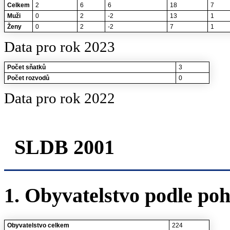
Celkem
2
6
6
18
7
Muži
0
2
-2
13
1
Ženy
0
2
-2
7
1
Data pro rok 2023
Počet sňatků
3
Počet rozvodů
0
Data pro rok 2022
SLDB 2001
1. Obyvatelstvo podle poh
Obyvatelstvo celkem
224