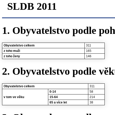
SLDB 2011
1. Obyvatelstvo podle poh
Obyvatelstvo celkem
311
z toho muži
165
z toho ženy
146
2. Obyvatelstvo podle vě
Obyvatelstvo celkem
311
0-14
58
v tom ve věku
15-64
214
65 a více let
38