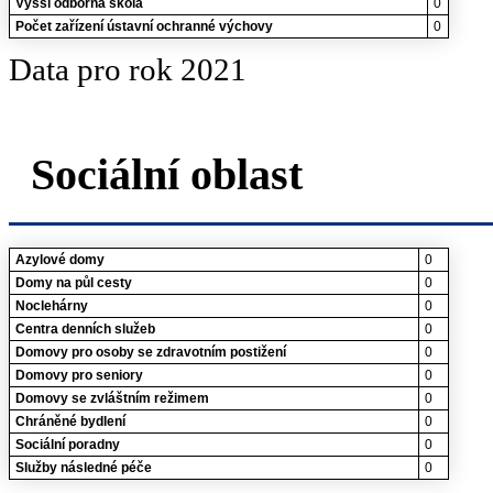
Vyšší odborná škola
0
Počet zařízení ústavní ochranné výchovy
0
Data pro rok 2021
Sociální oblast
Azylové domy
0
Domy na půl cesty
0
Noclehárny
0
Centra denních služeb
0
Domovy pro osoby se zdravotním postižení
0
Domovy pro seniory
0
Domovy se zvláštním režimem
0
Chráněné bydlení
0
Sociální poradny
0
Služby následné péče
0