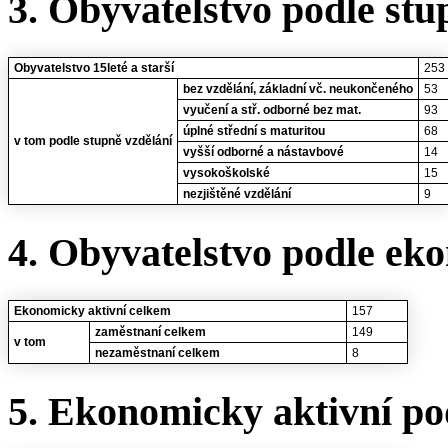
3. Obyvatelstvo podle stu
Obyvatelstvo 15leté a starší
253
bez vzdělání, základní vč. neukončeného
53
vyučení a stř. odborné bez mat.
93
úplné střední s maturitou
68
v tom podle stupně vzdělání
vyšší odborné a nástavbové
14
vysokoškolské
15
nezjištěné vzdělání
9
4. Obyvatelstvo podle eko
Ekonomicky aktivní celkem
157
zaměstnaní celkem
149
v tom
nezaměstnaní celkem
8
5. Ekonomicky aktivní po