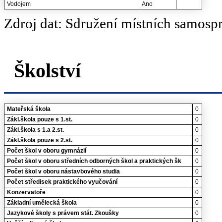
Vodojem
Ano
Zdroj dat: Sdružení místních samosp
Školství
Mateřská škola
0
Zákl.škola pouze s 1.st.
0
Zákl.škola s 1.a 2.st.
0
Zákl.škola pouze s 2.st.
0
Počet škol v oboru gymnázií
0
Počet škol v oboru středních odborných škol a praktických šk
0
Počet škol v oboru nástavbového studia
0
Počet středisek praktického vyučování
0
Konzervatoře
0
Základní umělecká škola
0
Jazykové školy s právem stát. Zkoušky
0