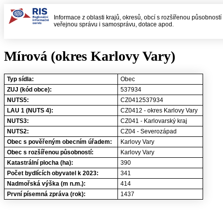
Informace z oblasti krajů, okresů, obcí s rozšířenou působností
veřejnou správu i samosprávu, dotace apod.
Mírová (okres Karlovy Vary)
Typ sídla:
Obec
ZUJ (kód obce):
537934
NUTS5:
CZ0412537934
LAU 1 (NUTS 4):
CZ0412 - okres Karlovy Vary
NUTS3:
CZ041 - Karlovarský kraj
NUTS2:
CZ04 - Severozápad
Obec s pověřeným obecním úřadem:
Karlovy Vary
Obec s rozšířenou působností:
Karlovy Vary
Katastrální plocha (ha):
390
Počet bydlících obyvatel k 2023:
341
Nadmořská výška (m n.m.):
414
První písemná zpráva (rok):
1437