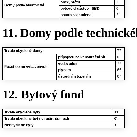
obce, státu
1
Domy podle vlastnictví
bytové družstvo - SBD
0
ostatní vlastnictví
2
11. Domy podle technické
Trvale obydlené domy
77
přípojkou na kanalizační síť
0
vodovodem
77
Počet domů vybavených
plynem
65
ústředním topením
67
12. Bytový fond
Trvale obydlené byty
83
Trvale obydlené byty v rodin. domech
81
Neobydlené byty
9