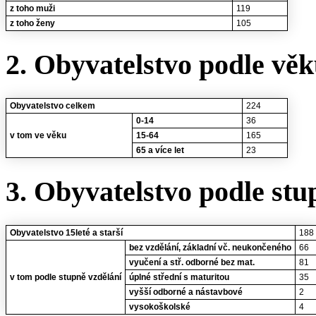
z toho muži
119
z toho ženy
105
2. Obyvatelstvo podle vě
Obyvatelstvo celkem
224
0-14
36
v tom ve věku
15-64
165
65 a více let
23
3. Obyvatelstvo podle stu
Obyvatelstvo 15leté a starší
188
bez vzdělání, základní vč. neukončeného
66
vyučení a stř. odborné bez mat.
81
v tom podle stupně vzdělání
úplné střední s maturitou
35
vyšší odborné a nástavbové
2
vysokoškolské
4