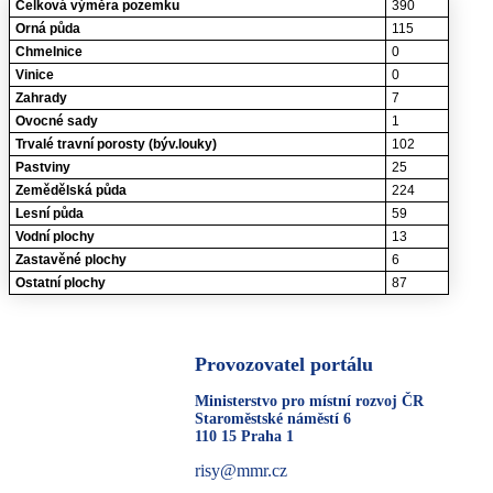
Celková výměra pozemku
390
Orná půda
115
Chmelnice
0
Vinice
0
Zahrady
7
Ovocné sady
1
Trvalé travní porosty (býv.louky)
102
Pastviny
25
Zemědělská půda
224
Lesní půda
59
Vodní plochy
13
Zastavěné plochy
6
Ostatní plochy
87
Provozovatel portálu
Ministerstvo pro místní rozvoj ČR
Staroměstské náměstí 6
110 15 Praha 1
risy@mmr.cz