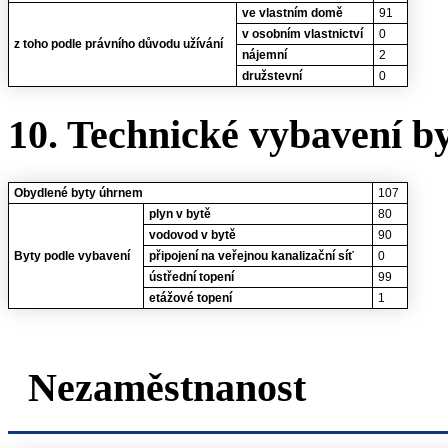
ve vlastním domě
91
v osobním vlastnictví
0
z toho podle právního důvodu užívání
nájemní
2
družstevní
0
10. Technické vybavení b
Obydlené byty úhrnem
107
plyn v bytě
80
vodovod v bytě
90
Byty podle vybavení
připojení na veřejnou kanalizační síť
0
ústřední topení
99
etážové topení
1
Nezaměstnanost