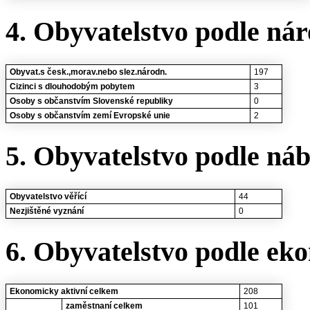
4. Obyvatelstvo podle nár
Obyvat.s česk.,morav.nebo slez.národn.
197
Cizinci s dlouhodobým pobytem
3
Osoby s občanstvím Slovenské republiky
0
Osoby s občanstvím zemí Evropské unie
2
5. Obyvatelstvo podle ná
Obyvatelstvo věřící
44
Nezjištěné vyznání
0
6. Obyvatelstvo podle eko
Ekonomicky aktivní celkem
208
zaměstnaní celkem
101