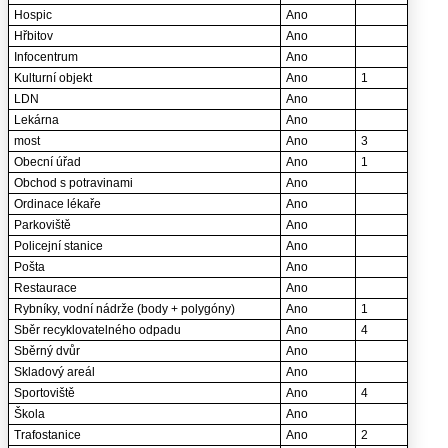
Hospic
Ano
Hřbitov
Ano
Infocentrum
Ano
Kulturní objekt
Ano
1
LDN
Ano
Lekárna
Ano
most
Ano
3
Obecní úřad
Ano
1
Obchod s potravinami
Ano
Ordinace lékaře
Ano
Parkoviště
Ano
Policejní stanice
Ano
Pošta
Ano
Restaurace
Ano
Rybníky, vodní nádrže (body + polygóny)
Ano
1
Sběr recyklovatelného odpadu
Ano
4
Sběrný dvůr
Ano
Skladový areál
Ano
Sportoviště
Ano
4
Škola
Ano
Trafostanice
Ano
2