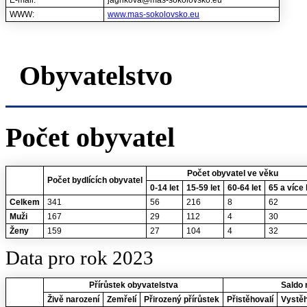
WWW:
www.mas-sokolovsko.eu
Obyvatelstvo
Počet obyvatel
Počet obyvatel ve věku
Počet bydlících obyvatel
0-14 let
15-59 let
60-64 let
65 a více 
Celkem
341
56
216
8
62
Muži
167
29
112
4
30
Ženy
159
27
104
4
32
Data pro rok 2023
Přírůstek obyvatelstva
Saldo 
Živě narození
Zemřelí
Přirozený přírůstek
Přistěhovalí
Vystěh