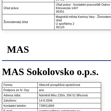
Úřad práce - Kontaktní pracoviště Ostrov
Úřad práce
Klínovecká 1407
36301
Magistrát města Karlovy Vary - Živnosten
úřad
Živnostenský úřad
U spořitelny 2
36120
MAS
MAS Sokolovsko o.p.s.
Forma:
Obecně prospěšná společnost
Podpora ze IV. Osy:
ano
Adresa sídla:
Náměstí Míru 230/x, 356 01 Březová
Založeno:
14.9.2006
Kontaktní telefon:
739011869
E-mail:
jagrikova@mas-sokolovsko.eu