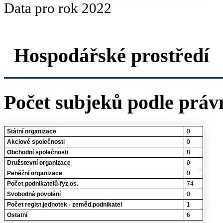
Data pro rok 2022
Hospodářské prostředí
Počet subjeků podle práv
Státní organizace
0
Akciové společnosti
0
Obchodní společnosti
8
Družstevní organizace
0
Peněžní organizace
0
Počet podnikatelů-fyz.os.
74
Svobodná povolání
0
Počet regist.jednotek - zeměd.podnikatel
1
Ostatní
6