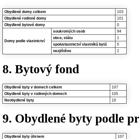
Obydlené domy celkem
103
Obydlené rodinné domy
101
Obydlené bytové domy
0
soukromých osob
94
obce, státu
1
Domy podle vlastnictví
spoluvlastnictví vlastníků bytů
5
nezjištěno
2
8. Bytový fond
Obydlené byty v domech celkem
107
Obydlené byty v rodinných domech
105
Neobydlené byty
10
9. Obydlené byty podle p
Obydlené byty úhrnem
107