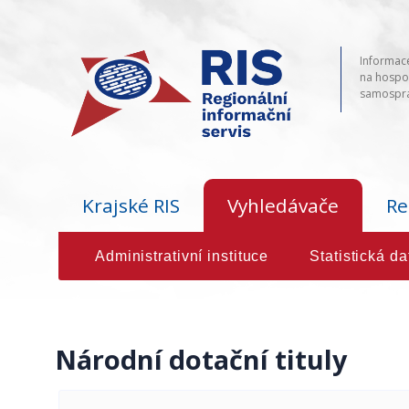
Informace
na hospod
samosprá
Krajské RIS
Vyhledávače
Re
Administrativní instituce
Statistická da
Národní dotační tituly