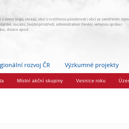
 z území krajů, okresů, obcí s rozšířenou působností i obcí se zaměřením zej
ářské, sociální, životní prostředí, administrativní členění, veřejnou správu i
vu, dotace apod.
gionální rozvoj ČR
Výzkumné projekty
ta
Místní akční skupiny
Vesnice roku
Úze