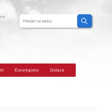
ména
mí
Euroregiony
Dotace